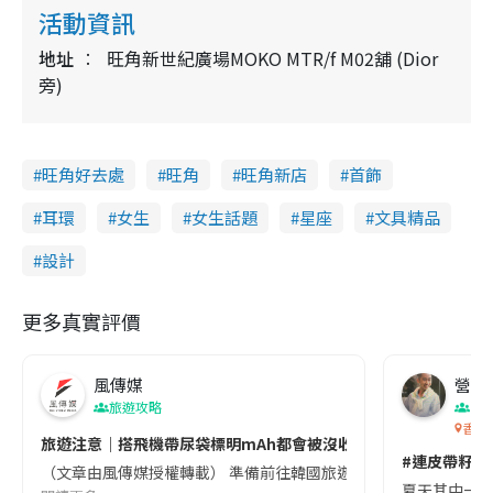
活動資訊
地址
旺角新世紀廣場MOKO MTR/f M02舖 (Dior
旁)
旺角好去處
旺角
旺角新店
首飾
耳環
女生
女生話題
星座
文具精品
設計
更多真實評價
風傳媒
營養教
旅遊攻略
生
香港
旅遊注意｜搭飛機帶尿袋標明mAh都會被沒收😱出發前切記檢查「1
#連皮帶籽都
（文章由風傳媒授權轉載） 準備前往韓國旅遊的民眾，近期要特別留
夏天其中一種時