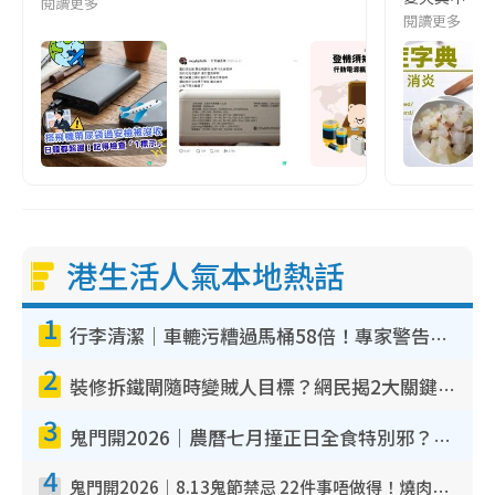
閱讀更多
閱讀更多
港生活人氣本地熱話
1
行李清潔｜車轆污糟過馬桶58倍！專家警告忌用酒精抹 教1招免污手除菌
2
裝修拆鐵閘隨時變賊人目標？網民揭2大關鍵用途：裝新式等於白裝？附新舊鐵閘分別
3
鬼門開2026｜農曆七月撞正日全食特別邪？專家警告切忌做一事！揭4大禁忌+2招保平安
4
鬼門開2026｜8.13鬼節禁忌 22件事唔做得！燒肉、刺身要少食？半夜勿吹口哨/打呢個電話