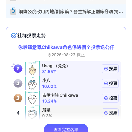
5
網傳公院改用內地/副廠藥？醫生拆解正副廠分別 揭4類人換藥隨時出事