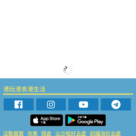
港玩港食港生活
活動展覽
市集
開倉
尖沙咀好去處
銅鑼灣好去處