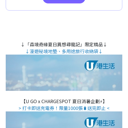
↓「森境奇緣夏日異想尋龍記」限定精品↓
↓漫遊秘境地墊、多用途旅行收納袋↓
【U GO x CHARGESPOT 夏日消暑企劃⚡】
> 打卡即送充電券！限量1000張🔋送完即止 <