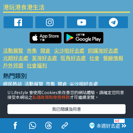
港玩港食港生活
活動展覽
市集
開倉
尖沙咀好去處
銅鑼灣好去處
元朗好去處
荃灣好去處
旺角好去處
社會
餐廳情報
戶外郊遊
社會福利
熱門類別
網民熱話
活動展覽
市集
開倉
尖沙咀好去處
銅鑼灣好去處
元朗好去處
荃灣好去處
旺角好去處
社會
U Lifestyle 會使用Cookies來改善您的網站體驗，請確定您同意
接受本網站之
私隱政策和使用條款
才可繼續瀏覽。
餐廳情報
戶外郊遊
熱門標籤
我已閱讀及同意
#UGO搵好去處
#人氣活動推介
#美食社群熱話
#親子玩樂好去處
#ULifestyle應用程式
#限時搶
本週好去處
#UJetso禮物放送
#ULifestyle商戶中心
#著數
#網絡熱話