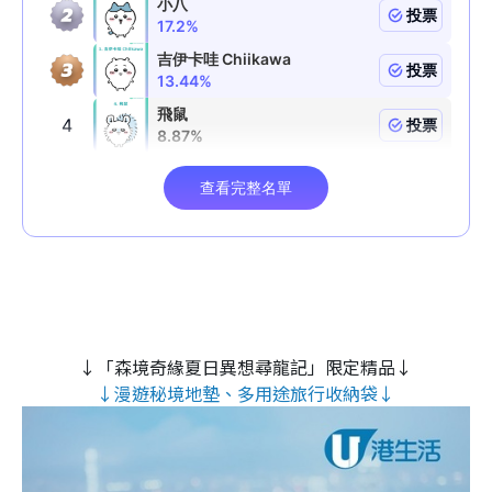
↓「森境奇緣夏日異想尋龍記」限定精品↓
↓漫遊秘境地墊、多用途旅行收納袋↓