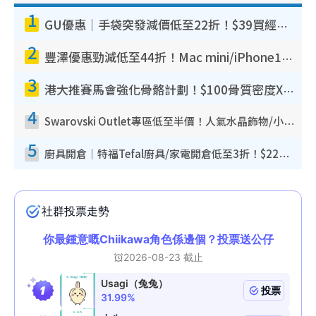
1
GU優惠｜手袋突發減價低至22折！$39買經典波士頓包/餃子袋！飾物同步減價$29起！
2
豐澤優惠勁減低至44折！Mac mini/iPhone17Pro大減價！廚房家電$220起
3
港大推賽馬會強化骨骼計劃！$100骨質密度X光檢查 完成免費運動訓練送超市禮券！附參加資格
4
Swarovski Outlet專區低至半價！人氣水晶飾物/小擺設$138起！迪士尼款/水晶高跟鞋都有平
5
廚具開倉｜特福Tefal廚具/家電開倉低至3折！$220起買平底鍋/炒鑊/湯煲！電飯煲/吸塵機/燙斗$418起