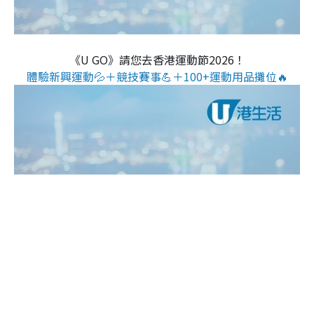
《U GO》請您去香港運動節2026！
體驗新興運動💦＋競技賽事💪＋100+運動用品攤位🔥