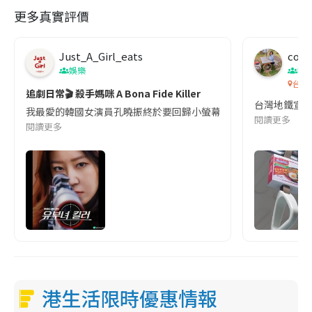
更多真實評價
Just_A_Girl_eats
co c
娛樂
吹
台灣
追劇日常🎬 殺手媽咪 A Bona Fide Killer
台灣地鐵宣
我最愛的韓國女演員孔曉振終於要回歸小螢幕啦!這次的劇本改編自同名
閱讀更多
閱讀更多
港生活限時優惠情報