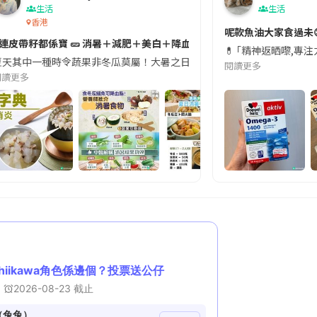
生活
生活
香港
切記檢查「1標示」🚨
呢款魚油大家食過未
#連皮帶籽都係寶 🥒 消暑＋減肥＋美白＋降血脂
近期要特別留意隨身行李中的行動電源。一名旅客日前在機場安檢時，明明攜
💊 ｢精神返晒嚟,專
天其中一種時令蔬果非冬瓜莫屬！大暑之日，點都要飲碗冬瓜湯消暑解渴！除了解暑，冬瓜仲有
閱讀更多
閱讀更多