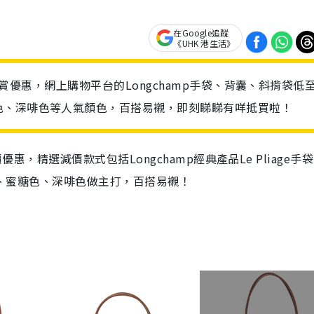
在Google追蹤
《UHK 港生活》
周年賞優惠，網上購物平台的Longchamp手袋、背囊、斜揹袋低
色、深啡色等人氣顏色，百搭易襯，即刻睇睇有咩抵買啦！
優惠，精選減價款式包括Longchamp經典產品Le Pliage手袋
以玫瑰紅色、蜜糖色、深啡色做主打，百搭易襯！