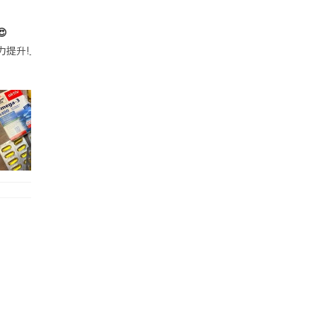

帶的行動電源機身已標示「10000mAh」，卻仍被要求當場丟棄，讓他
注力提升!｣ 長時間對住電腦､剪片寫稿,成日覺得眼睛乾澀､腦袋好似｢斷線｣｡試咗
好多鮮為人知嘅好處：減肥、消水腫、降血脂、美白養顏👇 冬瓜5大功效✨ 1️⃣ 利尿