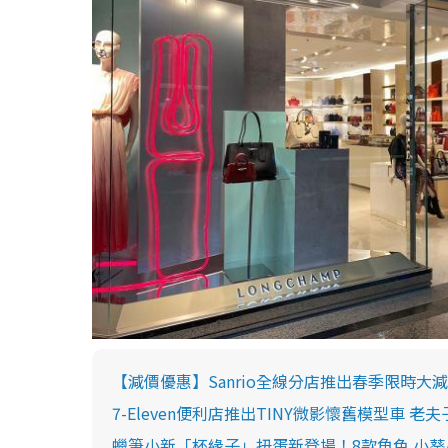
【減價優惠】Sanrio全線分店推出春季限時大
7-Eleven便利店推出TINY微影懷舊模型車 
蠟筆小新「杯緣子」扭蛋新登場！8款角色 小葵