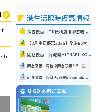
港生活限時優惠情報
1
至半
長者優惠｜OK便利店推樂悠咭優惠！買麵包/牛奶/保健品拍卡即減
2
【8月生日優惠2026】全港85大食買玩著數攻略 自助餐/火鍋放題同行免費＋誠品/DONKI送現金券
3
開倉優惠｜銅鑼灣MICHAEL KORS開倉低至17折！直擊$500起買手袋/銀包/鞋款 必買經典Jet Set系列
、Le
4
開倉優惠｜馬拉松開倉低至3折！直擊$99起買adidas／New Balance／Puma鞋款 STANLEY保溫杯劈價至$119起
5
廚具優惠｜普樂氏/意美廚/Buffalo廚具低至3折！$89起買煎鍋／炒鑊／個人鍋 同場小家電激減至$99起
U GO 本週好去處