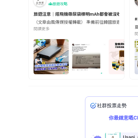
旅遊攻略
旅遊注意｜搭飛機帶尿袋標明mAh都會被沒收😱出發前
（文章由風傳媒授權轉載） 準備前往韓國旅遊的民眾，
夏
閱讀更多