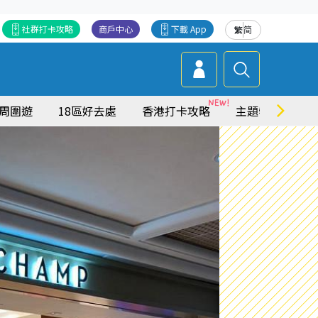
社群打卡攻略
商戶中心
下載 App
繁
简
周圍遊
18區好去處
香港打卡攻略
主題特集