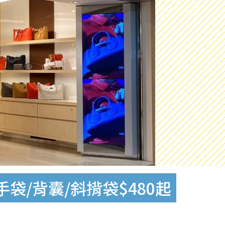
袋/背囊/斜揹袋$480起