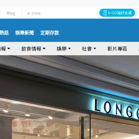
Blog
e-zone
U GO搵好去處
熱話
娛樂新聞
定期存款
情報
飲食情報
娛樂
社會
影片專區