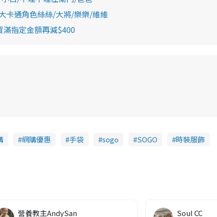
大卡通角色絲絲/大將/樂樂/維維
買滿指定金額再減$400
購
網購優惠
手袋
sogo
SOGO
時裝服飾
營養教主AndySan
Soul CC