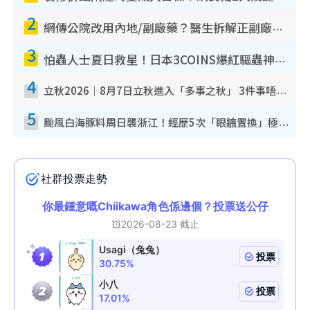
2
網傳公院改用內地/副廠藥？醫生拆解正副廠分別 揭4類人換藥隨時出事
3
怕蟲人士夏日救星！日本3COINS爆紅驅蟲神器$45起 1招「全程免觸碰」輕鬆搞定小強
4
立秋2026｜8月7日立秋進入「多事之秋」 3件事唔做得！專家教6招開運 清枱頭／銀包納氣接好運
5
颱風白海豚料周日襲浙江！經歷5次「眼牆置換」極罕見 成登陸內地最長途颱風