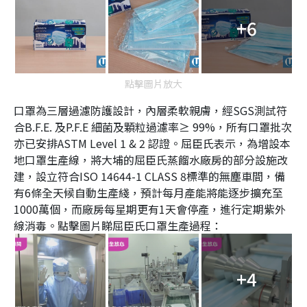
+6
點擊圖片放大
口罩為三層過濾防護設計，內層柔軟親膚，經SGS測試符
合B.F.E. 及P.F.E 細菌及顆粒過濾率≥ 99%，所有口罩批次
亦已安排ASTM Level 1 & 2 認證。屈臣氏表示，為增設本
地口罩生產線，將大埔的屈臣氏蒸餾水廠房的部分設施改
建，設立符合ISO 14644-1 CLASS 8標準的無塵車間，備
有6條全天候自動生產綫，預計每月產能將能逐步擴充至
1000萬個，而廠房每星期更有1天會停產，進行定期紫外
線消毒。點擊圖片睇屈臣氏口罩生產過程：
+4