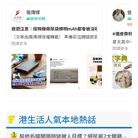
風傳媒
營養教
旅遊攻略
生
香港
旅遊注意｜搭飛機帶尿袋標明mAh都會被沒收😱出發前切記檢查「1
#連皮帶籽都
（文章由風傳媒授權轉載） 準備前往韓國旅遊的民眾，近期要特別留
夏天其中一種時
閱讀更多
閱讀更多
港生活人氣本地熱話
1
裝修拆鐵閘隨時變賊人目標？網民揭2大關鍵用途：裝新式等於白裝？附新舊鐵閘分別