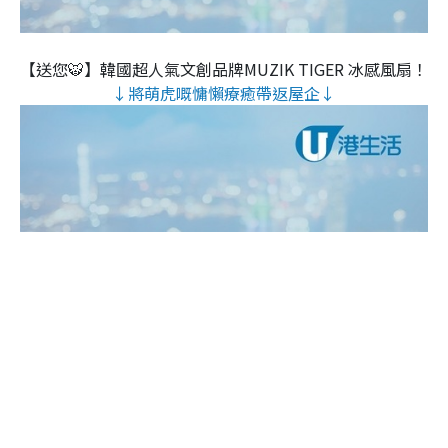
【送您🐯】韓國超人氣文創品牌MUZIK TIGER 冰感風扇！
↓將萌虎嘅慵懶療癒帶返屋企↓