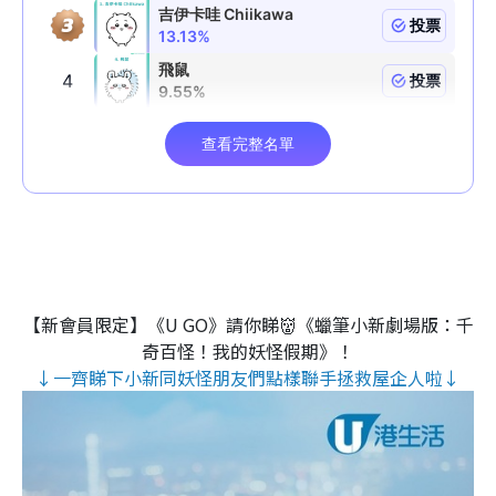
【新會員限定】《U GO》請你睇👹《蠟筆小新劇場版：千
奇百怪！我的妖怪假期》！
↓一齊睇下小新同妖怪朋友們點樣聯手拯救屋企人啦↓