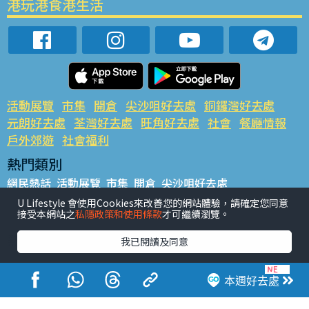
港玩港食港生活
活動展覽
市集
開倉
尖沙咀好去處
銅鑼灣好去處
元朗好去處
荃灣好去處
旺角好去處
社會
餐廳情報
戶外郊遊
社會福利
熱門類別
網民熱話
活動展覽
市集
開倉
尖沙咀好去處
銅鑼灣好去處
元朗好去處
荃灣好去處
旺角好去處
社會
U Lifestyle 會使用Cookies來改善您的網站體驗，請確定您同意
接受本網站之
私隱政策和使用條款
才可繼續瀏覽。
餐廳情報
戶外郊遊
熱門標籤
我已閱讀及同意
#UGO搵好去處
#人氣活動推介
#美食社群熱話
#親子玩樂好去處
#ULifestyle應用程式
#限時搶
本週好去處
#UJetso禮物放送
#ULifestyle商戶中心
#著數
#網絡熱話