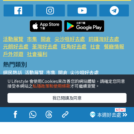
活動展覽
市集
開倉
尖沙咀好去處
銅鑼灣好去處
元朗好去處
荃灣好去處
旺角好去處
社會
餐廳情報
戶外郊遊
社會福利
熱門類別
網民熱話
活動展覽
市集
開倉
尖沙咀好去處
銅鑼灣好去處
元朗好去處
荃灣好去處
旺角好去處
社會
U Lifestyle 會使用Cookies來改善您的網站體驗，請確定您同意
接受本網站之
私隱政策和使用條款
才可繼續瀏覽。
餐廳情報
戶外郊遊
熱門標籤
我已閱讀及同意
#UGO搵好去處
#人氣活動推介
#美食社群熱話
#親子玩樂好去處
#ULifestyle應用程式
#限時搶
本週好去處
#UJetso禮物放送
#ULifestyle商戶中心
#著數
#網絡熱話
香港經濟日報版權所有©2026