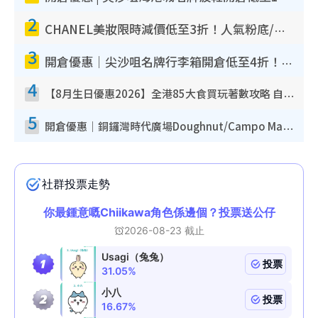
2
CHANEL美妝限時減價低至3折！人氣粉底/唇膏/精華液低至$275！COCO香水都有平
3
開倉優惠｜尖沙咀名牌行李箱開倉低至4折！一連5日 American Tourister/ace./Hallmark $200起！
4
【8月生日優惠2026】全港85大食買玩著數攻略 自助餐/火鍋放題同行免費＋誠品/DONKI送現金券
5
開倉優惠｜銅鑼灣時代廣場Doughnut/Campo Marzio開倉低至1折！背囊、書包、手袋劈價$200起