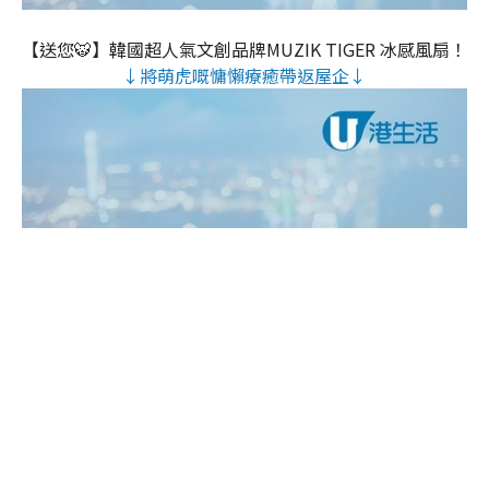
【送您🐯】韓國超人氣文創品牌MUZIK TIGER 冰感風扇！
↓將萌虎嘅慵懶療癒帶返屋企↓