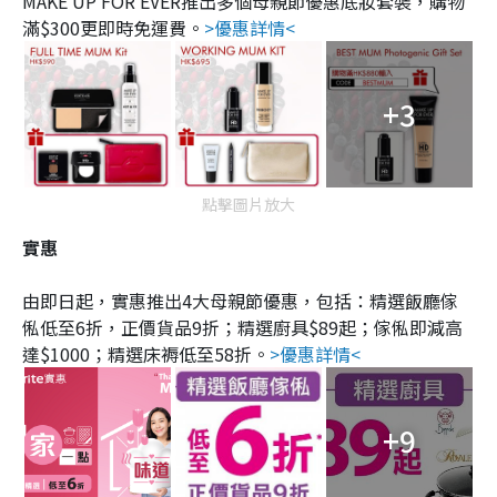
MAKE UP FOR EVER推出多個母親節優惠底妝套裝，購物
滿$300更即時免運費。
>優惠詳情<
+3
點擊圖片放大
實惠
由即日起，實惠推出4大母親節優惠，包括：精選飯廳傢
俬低至6折，正價貨品9折；精選廚具$89起；傢俬即減高
達$1000；精選床褥低至58折。
>優惠詳情<
+9