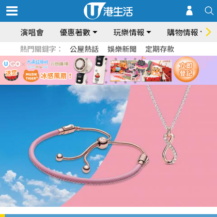
演唱會
優惠著數
玩樂情報
購物情報
熱門關鍵字：
公屋熱話
娛樂新聞
定期存款