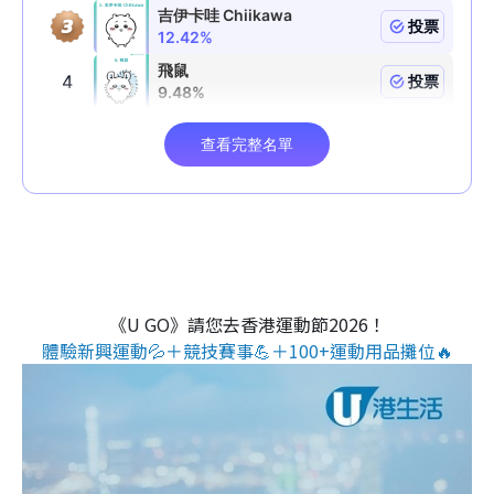
《U GO》請您去香港運動節2026！
體驗新興運動💦＋競技賽事💪＋100+運動用品攤位🔥