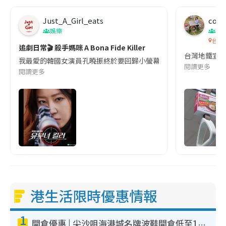
Just_A_Girl_eats
co c
娛樂
吹
台灣
追劇日常🎬 殺手媽咪 A Bona Fide Killer
台灣地鐵宣
我最愛的韓國女演員孔曉振終於要回歸小螢幕啦!這次的劇本改編自同名
閱讀更多
閱讀更多
港生活限時優惠情報
1
開倉優惠 | 尖沙咀海港城名牌波鞋開倉低至1折！On鞋$899起／Joy&Peace鞋履$98起