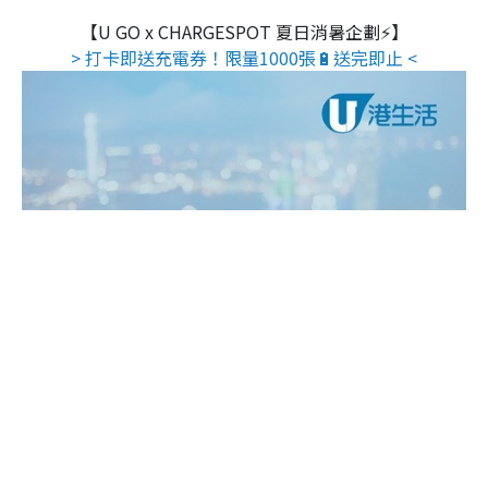
【U GO x CHARGESPOT 夏日消暑企劃⚡】
> 打卡即送充電券！限量1000張🔋送完即止 <