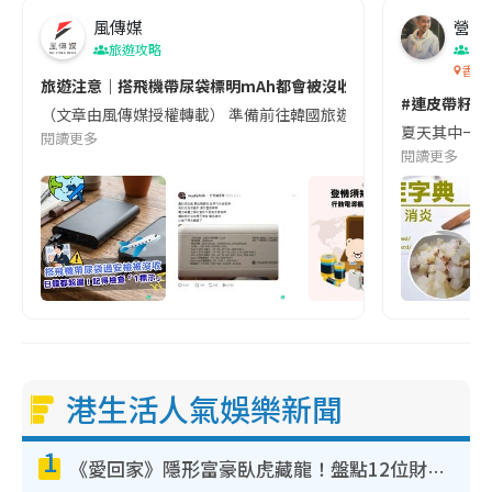
風傳媒
營養教
旅遊攻略
生
香港
旅遊注意｜搭飛機帶尿袋標明mAh都會被沒收😱出發前切記檢查「1
#連皮帶籽都
（文章由風傳媒授權轉載） 準備前往韓國旅遊的民眾，近期要特別留
夏天其中一種時
閱讀更多
閱讀更多
港生活人氣娛樂新聞
1
《愛回家》隱形富豪臥虎藏龍！盤點12位財氣逼人的有錢藝人：呢位靚女3億身家唔憂做