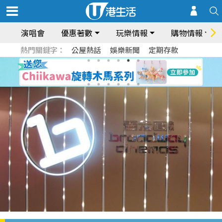
演唱會
優惠著數
玩樂情報
購物情報
熱門關鍵字：
公屋熱話
娛樂新聞
定期存款