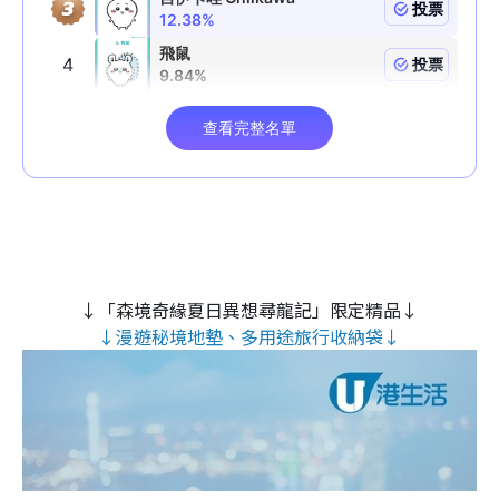
↓「森境奇緣夏日異想尋龍記」限定精品↓
↓漫遊秘境地墊、多用途旅行收納袋↓