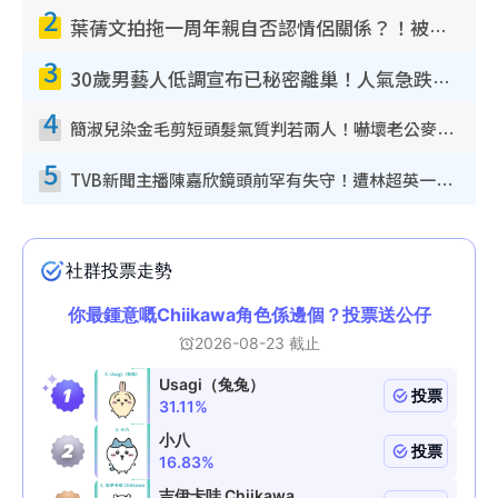
2
葉蒨文拍拖一周年親自否認情侶關係？！被質疑感情造假竟稱GM「普通同事」
3
30歲男藝人低調宣布已秘密離巢！人氣急跌變失蹤人口︰「這幾年過得並不容易」
4
簡淑兒染金毛剪短頭髮氣質判若兩人！嚇壞老公麥大力都認唔出：「你做咩事？」
5
TVB新聞主播陳嘉欣鏡頭前罕有失守！遭林超英一句說話突襲嚇親當場大笑