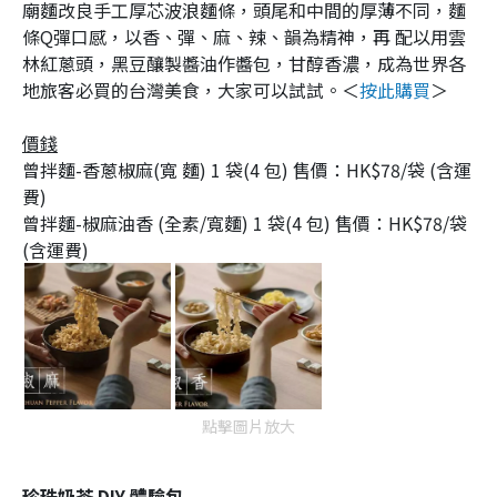
廟麵改良手工厚芯波浪麵條，頭尾和中間的厚薄不同，麵
條Q彈口感，以香、彈、麻、辣、韻為精神，再 配以用雲
林紅蔥頭，黑豆釀製醬油作醬包，甘醇香濃，成為世界各
地旅客必買的台灣美食，大家可以試試。＜
按此購買
＞
價錢
曾拌麵-香蔥椒麻(寬 麵) 1 袋(4 包) 售價：HK$78/袋 (含運
費)
曾拌麵-椒麻油香 (全素/寬麵) 1 袋(4 包) 售價：HK$78/袋
(含運費)
點擊圖片放大
珍珠奶茶 DIY 體驗包