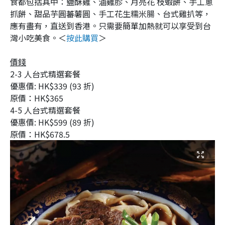
食都包括其中：鹽酥雞、滷雞胗、月亮花 枝蝦餅、手工蔥
抓餅、甜品芋圓蕃薯圓、手工花生糯米腸、台式雞扒等，
應有盡有，直送到香港。只需要簡單加熱就可以享受到台
灣小吃美食。＜
按此購買
＞
價錢
2-3 人台式精選套餐
優惠價: HK$339 (93 折)
原價：HK$365
4-5 人台式精選套餐
優惠價: HK$599 (89 折)
原價：HK$678.5