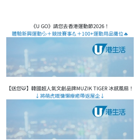
《U GO》請您去香港運動節2026！
體驗新興運動💦＋競技賽事💪＋100+運動用品攤位🔥
【送您🐯】韓國超人氣文創品牌MUZIK TIGER 冰感風扇！
↓將萌虎嘅慵懶療癒帶返屋企↓