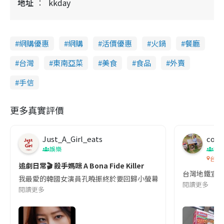
地址
kkday
網購優惠
網購
活價優惠
火鍋
餐廳
台灣
東南亞菜
美食
食品
外賣
手信
更多真實評價
Just_A_Girl_eats
co c
娛樂
吹
台灣
追劇日常🎬 殺手媽咪 A Bona Fide Killer
台灣地鐵宣
我最愛的韓國女演員孔曉振終於要回歸小螢幕啦!這次的劇本改編自同名
閱讀更多
閱讀更多