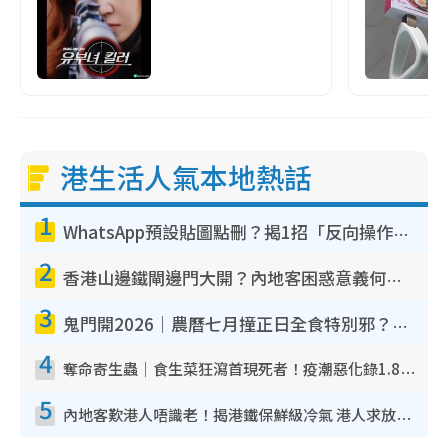
港生活人氣本地熱話
1
WhatsApp預設貼圖點刪？揭1招「反向操作」還原簡潔介面 附3步實測教學
2
香港山邊鐵閘邊門大開？內地客困惑意義何在！網民神回覆：呢種叫法理性防禦
3
鬼門開2026｜農曆七月撞正日全食特別邪？專家警告切忌做一事！揭4大禁忌+2招保平安
4
奪命寄生蟲｜食生菜狂瀉首現死者！疫潮惡化錄1.8萬宗病例 揭洗菜3大謬誤
5
內地客歎港人唔識老！揭港鐵保鮮級冷氣 港人求放過：咪投訴