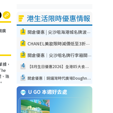
港生活限時優惠情報
1
灣廣
開倉優惠 | 尖沙咀海港城名牌波鞋開倉低至1折！On鞋$899起／Joy&Peace鞋履$98起
、
2
CHANEL美妝限時減價低至3折！人氣粉底/唇膏/精華液低至$275！COCO香水都有平
3
開倉優惠｜尖沙咀名牌行李箱開倉低至4折！一連5日 American Tourister/ace./Hallmark $200起！
4
單據，
【8月生日優惠2026】全港85大食買玩著數攻略 自助餐/火鍋放題同行免費＋誠品/DONKI送現金券
he
5
理、珠
開倉優惠｜銅鑼灣時代廣場Doughnut/Campo Marzio開倉低至1折！背囊、書包、手袋劈價$200起
。
U GO 本週好去處