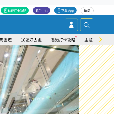
社群打卡攻略
商戶中心
下載 App
繁
简
周圍遊
18區好去處
香港打卡攻略
主題特集