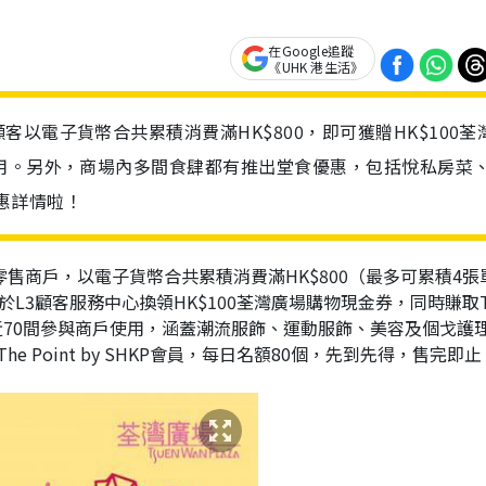
在Google追蹤
《UHK 港生活》
以電子貨幣合共累積消費滿HK$800，即可獲贈HK$100荃
用。另外，商場內多間食肆都有推出堂食優惠，包括悅私房菜
優惠詳情啦！
零售商戶，以電子貨幣合共累積消費滿HK$800（最多可累積4張
L3顧客服務中心換領HK$100荃灣廣場購物現金券，同時賺取T
金券可於近70間參與商戶使用，涵蓋潮流服飾、運動服飾、美容及個戈護
Point by SHKP會員，每日名額80個，先到先得，售完即止