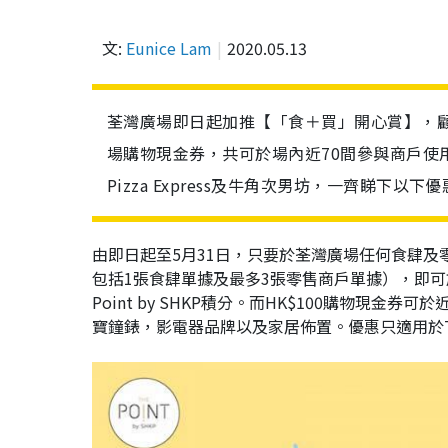
文:
Eunice Lam
2020.05.13
荃灣廣場即日起加推【「食＋買」開心賞】，顧客
場購物現金券，共可於場內近70間參與商戶使
Pizza Express及牛角次男坊，一齊睇下以下
由即日起至5月31日，只要於荃灣廣場任何食肆及
包括1張食肆單據及最多3張零售商戶單據），即可於
Point by SHKP積分。而HK$100購物現
寶鐘錶，影電器品牌以及家居佈置。優惠只適用於The 