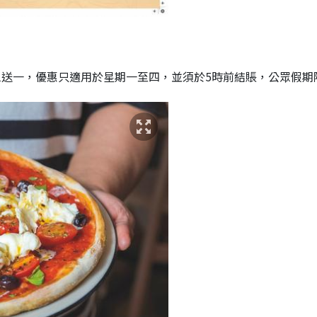
市套餐買三送一，優惠只適用於星期一至四，並須於5時前結賬，公眾假