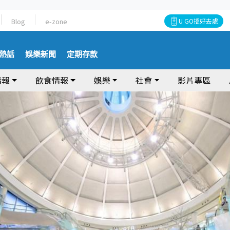
Blog
e-zone
U GO搵好去處
熱話
娛樂新聞
定期存款
情報
飲食情報
娛樂
社會
影片專區