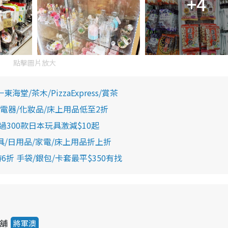
+4
點擊圖片放大
/茶木/PizzaExpress/賞茶
電器/化妝品/床上用品低至2折
300款日本玩具激減$10起
/日用品/家電/床上用品折上折
s限時6折 手袋/銀包/卡套最平$350有找
號舖
將軍澳