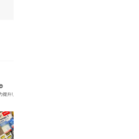

帶的行動電源機身已標示「10000mAh」，卻仍被要求當場丟棄，讓他
注力提升!｣ 長時間對住電腦､剪片寫稿,成日覺得眼睛乾澀､腦袋好似｢斷線｣｡試咗
好多鮮為人知嘅好處：減肥、消水腫、降血脂、美白養顏👇 冬瓜5大功效✨ 1️⃣ 利尿