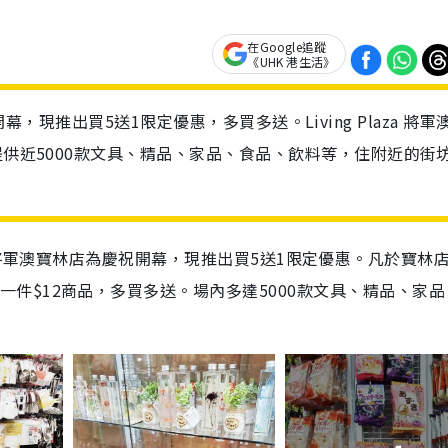
在Google追蹤
《UHK 港生活》
慶祝開幕，現推出買5送1限定優惠，多買多送。Living Plaza 將軍
提供近5000款文具、精品、家品、食品、飲料等，住附近的街
將軍澳
寶林店為慶祝開幕，現推出買
5
送
1
限定優惠。凡於寶林
一件
$12
商品，多買多送
。場內多達
5000
款文具
、精品、家品