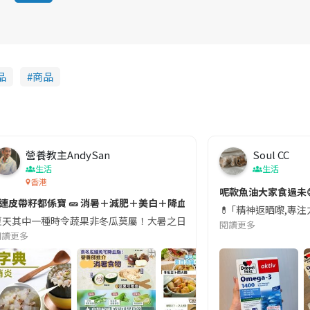
品
商品
營養教主AndySan
Soul CC
生活
生活
香港
切記檢查「1標示」🚨
呢款魚油大家食過未
#連皮帶籽都係寶 🥒 消暑＋減肥＋美白＋降血脂
近期要特別留意隨身行李中的行動電源。一名旅客日前在機場安檢時，明明攜
💊 ｢精神返晒嚟,專
天其中一種時令蔬果非冬瓜莫屬！大暑之日，點都要飲碗冬瓜湯消暑解渴！除了解暑，冬瓜仲有
閱讀更多
閱讀更多