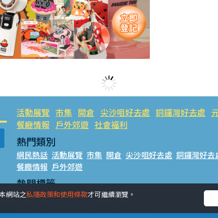
活動展覽
市集
開倉
尖沙咀好去處
銅鑼灣好去處
餐廳情報
戶外郊遊
社會福利
熱門類別
網民熱話
活動展覽
市集
開倉
尖沙咀好去處
銅鑼灣好去
餐廳情報
戶外郊遊
熱門標籤
受本網站之
私隱政策和使用條款
才可繼續瀏覽。
#UGO搵好去處
#人氣活動推介
#美食社群熱話
#親子玩
#UJetso禮物放送
#ULifestyle商戶中心
#著數
#網絡熱