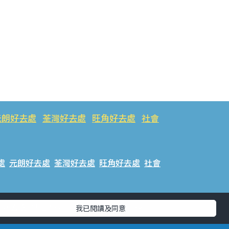
元朗好去處
荃灣好去處
旺角好去處
社會
處
元朗好去處
荃灣好去處
旺角好去處
社會
樂好去處
#ULifestyle應用程式
#限時搶
我已閱讀及同意
話