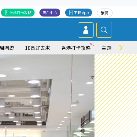
社群打卡攻略
商戶中心
下載 App
繁
简
周圍遊
18區好去處
香港打卡攻略
主題特集