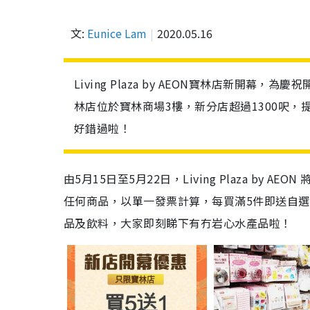
文:
Eunice Lam
2020.05.16
Living Plaza by AEON寶林店新開幕，為
林店位於寶林商場3樓，新分店超過1300呎，
好錯過啦！
由5
月
15
日至5月
22
日，
Living Plaza by AEON
任何商品，以單一發票計算，每買滿
5
件即送自選
品及飲料，大家即刻睇下有冇岩心水產品啦！