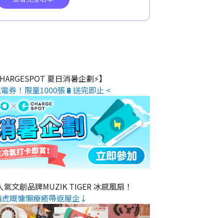
 CHARGESPOT 夏日消暑企劃⚡】
電券！限量1000張🔋送完即止 <
氣文創品牌MUZIK TIGER 冰感風扇！
萌虎嘅慵懶療癒帶返屋企↓