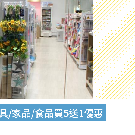
幕 文具/家品/食品買5送1優惠