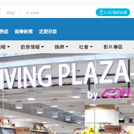
Blog
e-zone
U GO搵好去處
熱話
娛樂新聞
定期存款
情報
飲食情報
娛樂
社會
影片專區