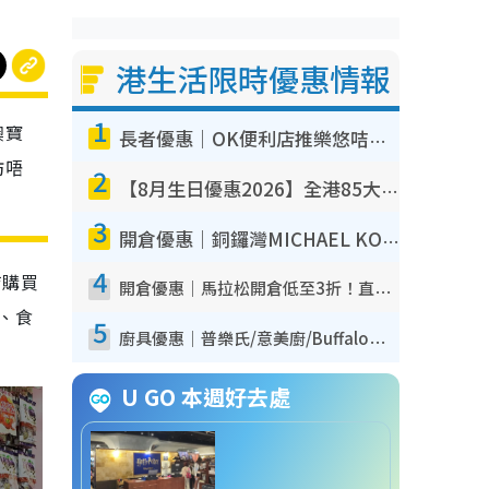
港生活限時優惠情報
1
澳寶
長者優惠｜OK便利店推樂悠咭優惠！買麵包/牛奶/保健品拍卡即減
坊唔
2
【8月生日優惠2026】全港85大食買玩著數攻略 自助餐/火鍋放題同行免費＋誠品/DONKI送現金券
3
開倉優惠｜銅鑼灣MICHAEL KORS開倉低至17折！直擊$500起買手袋/銀包/鞋款 必買經典Jet Set系列
4
店購買
開倉優惠｜馬拉松開倉低至3折！直擊$99起買adidas／New Balance／Puma鞋款 STANLEY保溫杯劈價至$119起
、食
5
廚具優惠｜普樂氏/意美廚/Buffalo廚具低至3折！$89起買煎鍋／炒鑊／個人鍋 同場小家電激減至$99起
U GO 本週好去處