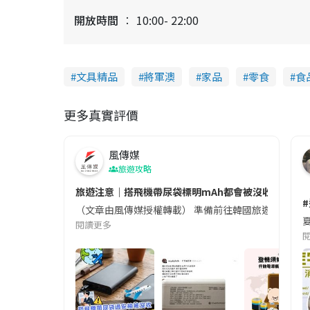
開放時間
10:00- 22:00
文具精品
將軍澳
家品
零食
食
更多真實評價
風傳媒
旅遊攻略
旅遊注意｜搭飛機帶尿袋標明mAh都會被沒收😱出發前
（文章由風傳媒授權轉載） 準備前往韓國旅遊的民眾，
夏
閱讀更多