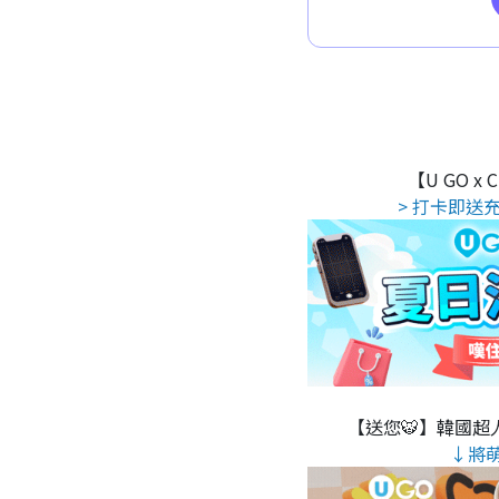
【U GO x
> 打卡即送充
【送您🐯】韓國超人
↓將