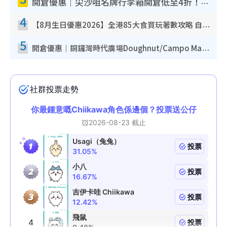
開倉優惠｜尖沙咀名牌行李箱開倉低至4折！一連5日 American Tourister/ace./Hallmark $200起！
4
【8月生日優惠2026】全港85大食買玩著數攻略 自助餐/火鍋放題同行免費＋誠品/DONKI送現金券
5
開倉優惠｜銅鑼灣時代廣場Doughnut/Campo Marzio開倉低至1折！背囊、書包、手袋劈價$200起