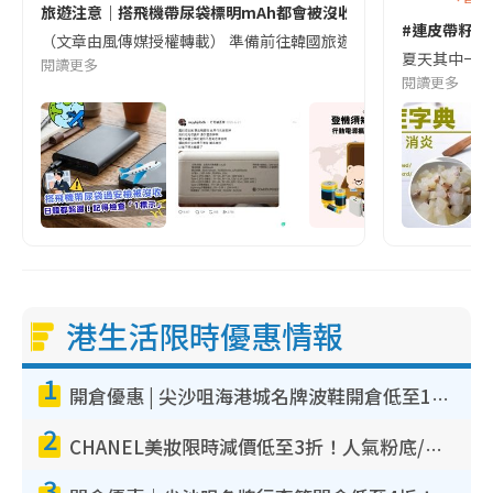
旅遊注意｜搭飛機帶尿袋標明mAh都會被沒收😱出發前切記檢查「1
#連皮帶籽都
（文章由風傳媒授權轉載） 準備前往韓國旅遊的民眾，近期要特別留
夏天其中一種時
閱讀更多
閱讀更多
港生活限時優惠情報
1
開倉優惠 | 尖沙咀海港城名牌波鞋開倉低至1折！On鞋$899起／Joy&Peace鞋履$98起
2
CHANEL美妝限時減價低至3折！人氣粉底/唇膏/精華液低至$275！COCO香水都有平
3