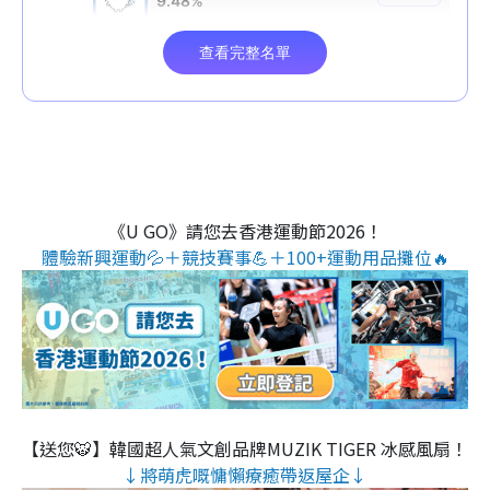
《U GO》請您去香港運動節2026！
體驗新興運動💦＋競技賽事💪＋100+運動用品攤位🔥
【送您🐯】韓國超人氣文創品牌MUZIK TIGER 冰感風扇！
↓將萌虎嘅慵懶療癒帶返屋企↓