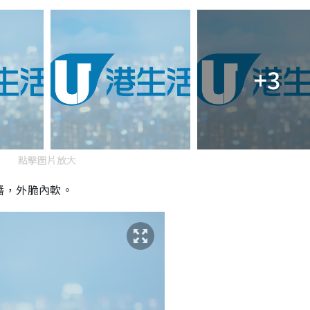
+3
點擊圖片放大
醬，外脆內軟。