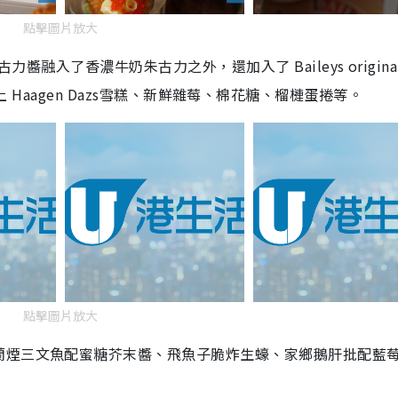
點擊圖片放大
古力醬融入了香濃牛奶朱古力之外，還加入了
Baileys
origina
上
Haagen Dazs
雪糕、新鮮雜莓、棉花糖、榴槤蛋捲等。
點擊圖片放大
蘭煙三文魚配蜜糖芥末醬、飛魚子脆炸生蠔、家鄉鵝肝批配藍