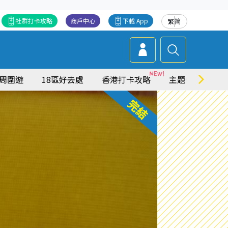
社群打卡攻略
商戶中心
下載 App
繁
简
周圍遊
18區好去處
香港打卡攻略
主題特集