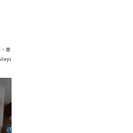
凍、意
ileys