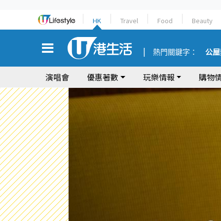
HK
Travel
Food
Beauty
熱門關鍵字：
公屋
演唱會
優惠著數
玩樂情報
購物