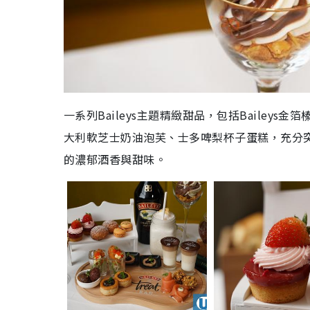
一系列Baileys主題精緻甜品，包括Baileys金
大利軟芝士奶油泡芙、士多啤梨杯子蛋糕，
充分
的濃郁酒香與甜味。