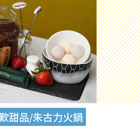
茶 歎甜品/朱古力火鍋