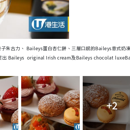
箔榛子朱古力、
Baileys
蛋白杏仁餅、三層口感的
Baileys
意式奶
突出
Baileys
original Irish cream
及
Baileys chocolat luxeBa
+2