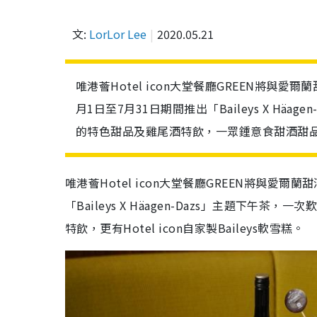
文:
LorLor Lee
2020.05.21
唯港薈Hotel icon大堂餐廳GREEN將與愛爾蘭
月1日至7月31日期間推出「Baileys X Häage
的特色甜品及雞尾酒特飲，一眾鍾意食甜酒甜
唯港薈
Hotel icon
大堂餐廳
GREEN
將與愛爾蘭甜
「
Baileys X
Häagen-Dazs」主題下午茶，一次
特飲，更有
Hotel icon自家製
Baileys
軟雪糕。