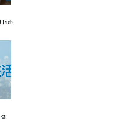
l Irish
莓醬