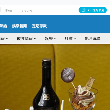
Blog
e-zone
U GO搵好去處
熱話
娛樂新聞
定期存款
情報
飲食情報
娛樂
社會
影片專區