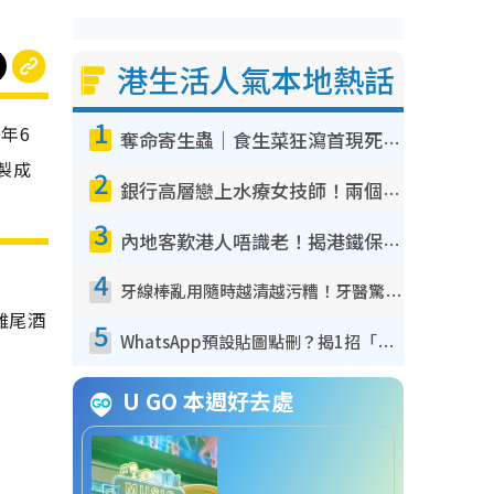
港生活人氣本地熱話
1
0年6
奪命寄生蟲｜食生菜狂瀉首現死者！疫潮惡化錄1.8萬宗病例 揭洗菜3大謬誤
糕製成
2
銀行高層戀上水療女技師！兩個月借128萬驚覺「沉船」沉落火海 揭背後疑似邪教操控賣淫
3
內地客歎港人唔識老！揭港鐵保鮮級冷氣 港人求放過：咪投訴
4
牙線棒亂用隨時越清越污糟！牙醫驚揭盲目過戶細菌恐致蛀牙：呢種先係日常真保養
雞尾酒
5
WhatsApp預設貼圖點刪？揭1招「反向操作」還原簡潔介面 附3步實測教學
U GO 本週好去處