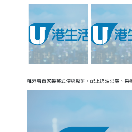
唯港薈自家製英式傳統鬆餅，配上奶油忌廉、果