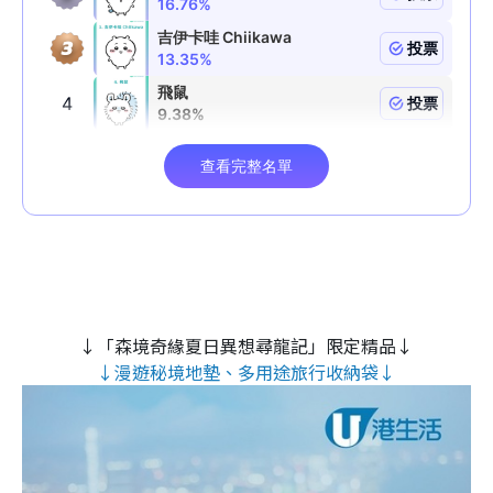
↓「森境奇緣夏日異想尋龍記」限定精品↓
↓漫遊秘境地墊、多用途旅行收納袋↓