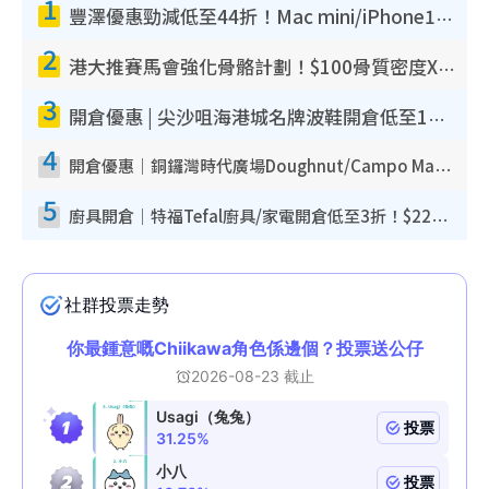
1
豐澤優惠勁減低至44折！Mac mini/iPhone17Pro大減價！廚房家電$220起
2
港大推賽馬會強化骨骼計劃！$100骨質密度X光檢查 完成免費運動訓練送超市禮券！附參加資格
3
開倉優惠 | 尖沙咀海港城名牌波鞋開倉低至1折！On鞋$899起／Joy&Peace鞋履$98起
4
開倉優惠｜銅鑼灣時代廣場Doughnut/Campo Marzio開倉低至1折！背囊、書包、手袋劈價$200起
5
廚具開倉｜特福Tefal廚具/家電開倉低至3折！$220起買平底鍋/炒鑊/湯煲！電飯煲/吸塵機/燙斗$418起