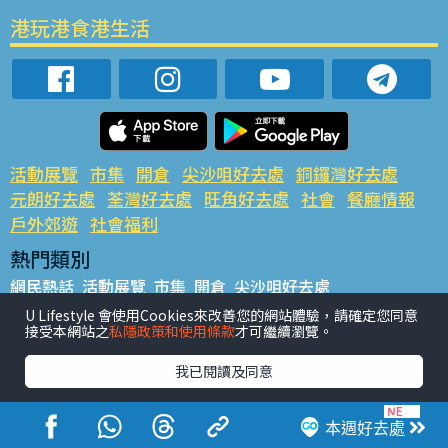
港玩港食港生活
活動展覽
市集
開倉
尖沙咀好去處
銅鑼灣好去處
元朗好去處
荃灣好去處
旺角好去處
社會
餐廳情報
戶外郊遊
社會福利
熱門類別
網民熱話
活動展覽
市集
開倉
尖沙咀好去處
銅鑼灣好去處
元朗好去處
荃灣好去處
旺角好去處
社會
U Lifestyle 會使用Cookies來改善您的網站體驗，請確定您同意
接受本網站之
私隱政策和使用條款
才可繼續瀏覽。
餐廳情報
戶外郊遊
熱門標籤
我已閱讀及同意
#UGO搵好去處
#人氣活動推介
#美食社群熱話
#親子玩樂好去處
#ULifestyle應用程式
#限時搶
本週好去處
#UJetso禮物放送
#ULifestyle商戶中心
#著數
#網絡熱話