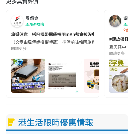
更多真實評價
風傳媒
營養教
旅遊攻略
生
香港
旅遊注意｜搭飛機帶尿袋標明mAh都會被沒收😱出發前切記檢查「1
#連皮帶籽都
（文章由風傳媒授權轉載） 準備前往韓國旅遊的民眾，近期要特別留
夏天其中一種時
閱讀更多
閱讀更多
港生活限時優惠情報