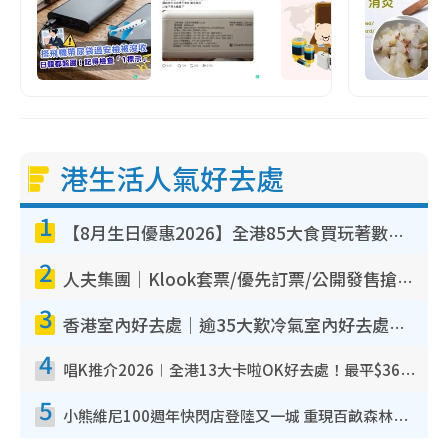
港生活人氣好去處
1
【8月生日優惠2026】全港85大食買玩著數攻略 自助餐/火鍋放題同行免費＋誠品/DONKI送現金券
2
人夫集團｜Klook套票/優先訂票/公開發售搶飛攻略！附票價.購票連結.場地座位表
3
香港室內好去處｜逾35大歎冷氣室內好去處推介 室內活動免費避雨無懼落雨
4
唱K推介2026︱全港13大卡啦OK好去處！最平$36起 日文K都有！(附地址+收費詳情)
5
小熊維尼100週年快閃店登陸又一城 重現百畝森林經典場景／獨家限定盲盒登場／專屬DIY香水