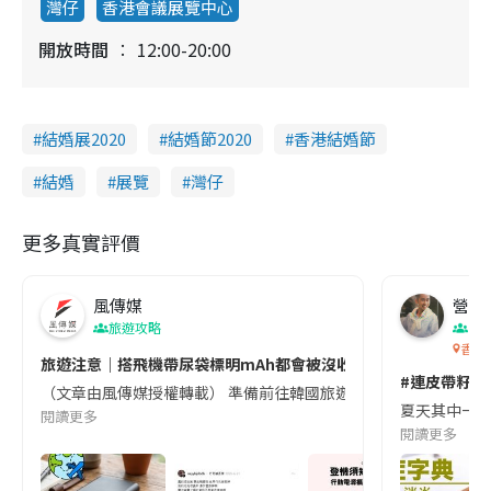
灣仔
香港會議展覽中心
開放時間
12:00-20:00
結婚展2020
結婚節2020
香港結婚節
結婚
展覽
灣仔
更多真實評價
風傳媒
營養教
旅遊攻略
生
香港
旅遊注意｜搭飛機帶尿袋標明mAh都會被沒收😱出發前切記檢查「1
#連皮帶籽都
（文章由風傳媒授權轉載） 準備前往韓國旅遊的民眾，近期要特別留
夏天其中一種時
閱讀更多
閱讀更多