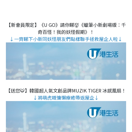
【新會員限定】《U GO》請你睇👹《蠟筆小新劇場版：千
奇百怪！我的妖怪假期》！
↓一齊睇下小新同妖怪朋友們點樣聯手拯救屋企人啦↓
【送您🐯】韓國超人氣文創品牌MUZIK TIGER 冰感風扇！
↓將萌虎嘅慵懶療癒帶返屋企↓