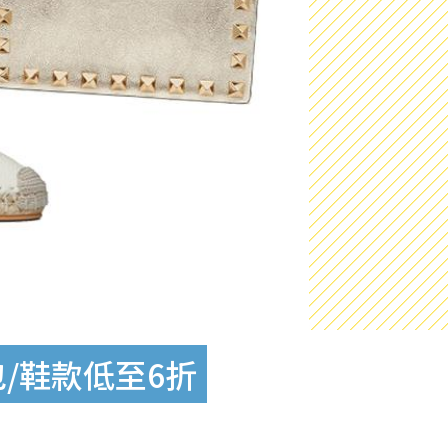
包/鞋款低至6折