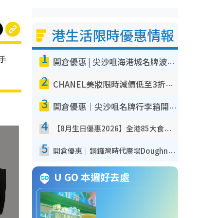
港生活限時優惠情報
1
，手
開倉優惠 | 尖沙咀海港城名牌波鞋開倉低至1折！On鞋$899起／Joy&Peace鞋履$98起
2
CHANEL美妝限時減價低至3折！人氣粉底/唇膏/精華液低至$275！COCO香水都有平
3
開倉優惠｜尖沙咀名牌行李箱開倉低至4折！一連5日 American Tourister/ace./Hallmark $200起！
4
【8月生日優惠2026】全港85大食買玩著數攻略 自助餐/火鍋放題同行免費＋誠品/DONKI送現金券
5
開倉優惠｜銅鑼灣時代廣場Doughnut/Campo Marzio開倉低至1折！背囊、書包、手袋劈價$200起
U GO 本週好去處