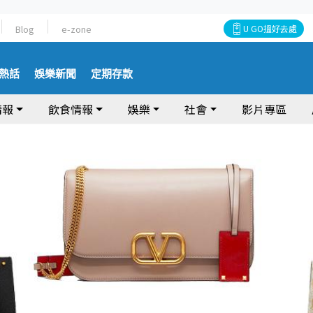
Blog
e-zone
U GO搵好去處
熱話
娛樂新聞
定期存款
情報
飲食情報
娛樂
社會
影片專區