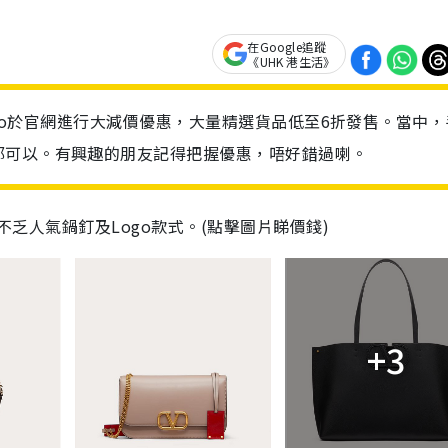
在Google追蹤
《UHK 港生活》
entino於官網進行大減價優惠，大量精選貨品低至6折發售。當中
都可以。有興趣的朋友記得把握優惠，唔好錯過喇。
中不乏人氣鍋釘及Logo款式。(點擊圖片睇價錢)
+3