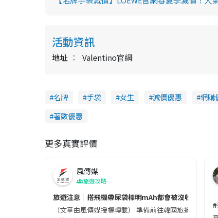
【名牌手袋減價】LOEWE官網春夏季減價！人
活動資訊
地址
Valentino官網
名牌
手袋
女生
減價優惠
網購
著數優惠
更多真實評價
風傳媒
旅遊攻略
旅遊注意｜搭飛機帶尿袋標明mAh都會被沒收😱出發前
（文章由風傳媒授權轉載） 準備前往韓國旅遊的民眾，
夏