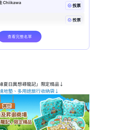
緣夏日異想尋龍記」限定精品↓
境地墊、多用途旅行收納袋↓