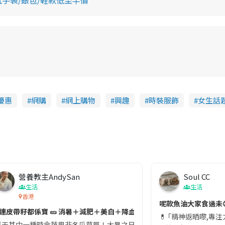
氣手袋/銀包/鞋款低至半價
優惠
網購
網上購物
興趣
時裝服飾
女生話
營養教主AndySan
Soul CC
生活
生活
香港
切記檢查「1標示」🚨
呢款魚油大家食過未
#連皮帶籽都係寶 🥒 消暑＋減肥＋美白＋降血脂
近期要特別留意隨身行李中的行動電源。一名旅客日前在機場安檢時，明明攜
💊 ｢精神返晒嚟,專
天其中一種時令蔬果非冬瓜莫屬！大暑之日，點都要飲碗冬瓜湯消暑解渴！除了解暑，冬瓜仲有