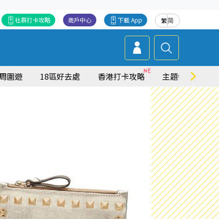
社群打卡攻略
商戶中心
下載 App
繁
简
周圍遊
18區好去處
香港打卡攻略
主題特集