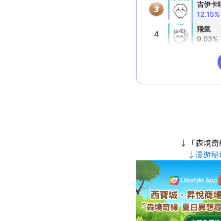
↓「森境奇
↓漫遊秘