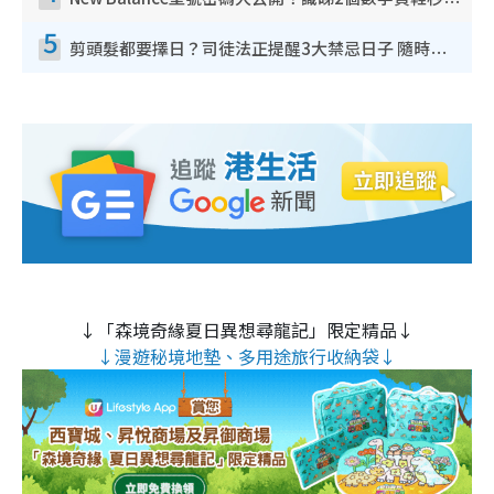
New Balance型號密碼大公開！識睇2個數字買鞋秒知功能免中伏 附5大熱門鞋款
5
剪頭髮都要擇日？司徒法正提醒3大禁忌日子 隨時剪走財運！呢日剪髮恐「剪壽命」？
↓「森境奇緣夏日異想尋龍記」限定精品↓
↓漫遊秘境地墊、多用途旅行收納袋↓