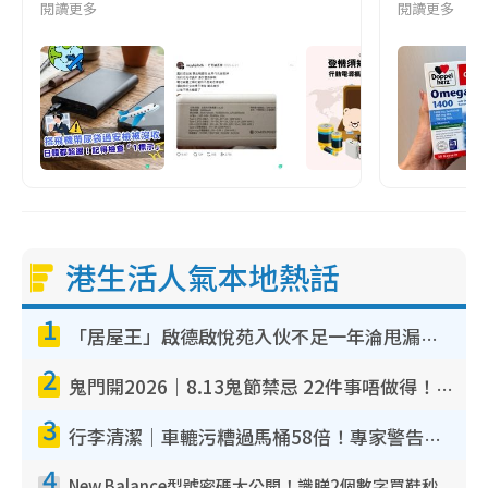
閱讀更多
閱讀更多
港生活人氣本地熱話
1
「居屋王」啟德啟悅苑入伙不足一年淪甩漏之王！插頭噴火花致大停電 多戶業主全屋家電報銷
2
鬼門開2026｜8.13鬼節禁忌 22件事唔做得！燒肉、刺身要少食？半夜勿吹口哨/打呢個電話
3
行李清潔｜車轆污糟過馬桶58倍！專家警告忌用酒精抹 教1招免污手除菌
4