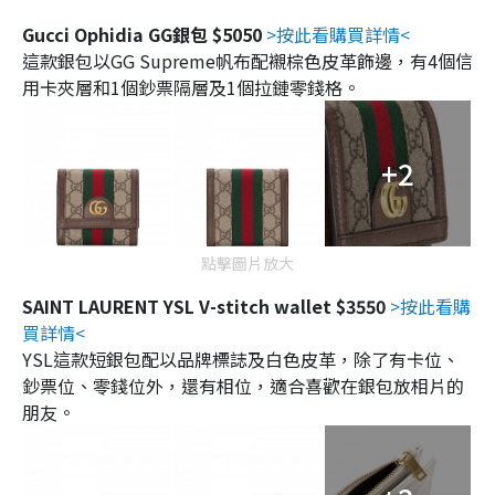
Gucci Ophidia GG銀包 $5050
>按此看購買詳情<
這款銀包以GG Supreme帆布配襯棕色皮革飾邊，有4個信
用卡夾層和1個鈔票隔層及1個拉鏈零錢格。
+2
點擊圖片放大
SAINT LAURENT YSL V-stitch wallet $3550
>按此看購
買詳情<
YSL這款短銀包配以品牌標誌及白色皮革，除了有卡位、
鈔票位、零錢位外，還有相位，適合喜歡在銀包放相片的
朋友。