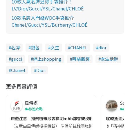
10款人氣名牌迷你手袋推介！
LV/Dior/Gucci/YSL/Chanel/CHLOÉ
10款名牌入門級WOC手袋推介
Chanel/Gucci/YSL/Burberry/CHLOÉ
名牌
銀包
女生
CHANEL
dior
gucci
網上shopping
時裝服飾
女生話題
Chanel
Dior
更多真實評價
風傳媒
Soul
旅遊攻略
生
旅遊注意｜搭飛機帶尿袋標明mAh都會被沒收😱出發前切記檢查「1
呢款魚油大家
（文章由風傳媒授權轉載） 準備前往韓國旅遊的民眾，近期要特別留
💊 ｢精神返