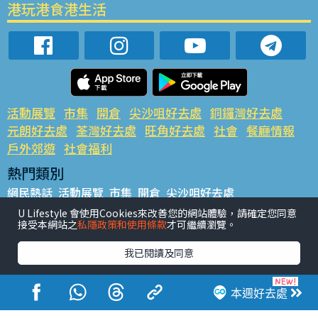
港玩港食港生活
活動展覽
市集
開倉
尖沙咀好去處
銅鑼灣好去處
元朗好去處
荃灣好去處
旺角好去處
社會
餐廳情報
戶外郊遊
社會福利
熱門類別
網民熱話
活動展覽
市集
開倉
尖沙咀好去處
銅鑼灣好去處
元朗好去處
荃灣好去處
旺角好去處
社會
U Lifestyle 會使用Cookies來改善您的網站體驗，請確定您同意
接受本網站之
私隱政策和使用條款
才可繼續瀏覽。
餐廳情報
戶外郊遊
熱門標籤
我已閱讀及同意
#UGO搵好去處
#人氣活動推介
#美食社群熱話
#親子玩樂好去處
#ULifestyle應用程式
#限時搶
本週好去處
#UJetso禮物放送
#ULifestyle商戶中心
#著數
#網絡熱話