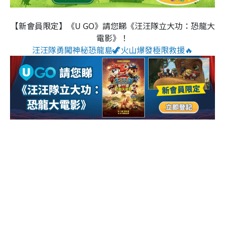
【新會員限定】《U GO》請您睇《汪汪隊立大功：恐龍大
電影》！
汪汪隊勇闖神秘恐龍島🦖火山爆發極限救援🔥