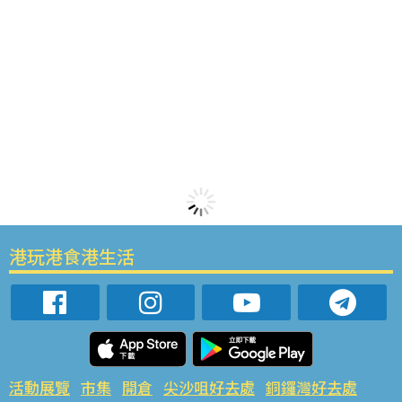
港玩港食港生活
活動展覽
市集
開倉
尖沙咀好去處
銅鑼灣好去處