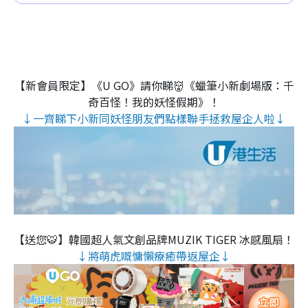
【新會員限定】《U GO》請你睇👹《蠟筆小新劇場版：千
奇百怪！我的妖怪假期》！
↓一齊睇下小新同妖怪朋友們點樣聯手拯救屋企人啦↓
【送您🐯】韓國超人氣文創品牌MUZIK TIGER 冰感風扇！
↓將萌虎嘅慵懶療癒帶返屋企↓