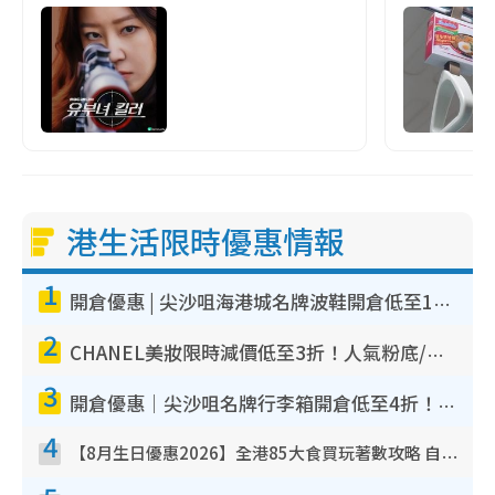
港生活限時優惠情報
1
開倉優惠 | 尖沙咀海港城名牌波鞋開倉低至1折！On鞋$899起／Joy&Peace鞋履$98起
2
CHANEL美妝限時減價低至3折！人氣粉底/唇膏/精華液低至$275！COCO香水都有平
3
開倉優惠｜尖沙咀名牌行李箱開倉低至4折！一連5日 American Tourister/ace./Hallmark $200起！
4
【8月生日優惠2026】全港85大食買玩著數攻略 自助餐/火鍋放題同行免費＋誠品/DONKI送現金券