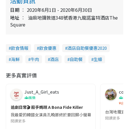
活動資訊
日期
2020年6月1日 - 2020年6月30日
地址
油麻地彌敦道348號香港九龍諾富特酒店The
Square
飲食情報
飲食優惠
酒店自助餐優惠2020
海鮮
牛肉
酒店
自助餐
生蠔
更多真實評價
Just_A_Girl_eats
co c
娛樂
吹
台灣
追劇日常🎬 殺手媽咪 A Bona Fide Killer
台灣地鐵宣
我最愛的韓國女演員孔曉振終於要回歸小螢幕啦!這次的劇本改編自同名
閱讀更多
閱讀更多