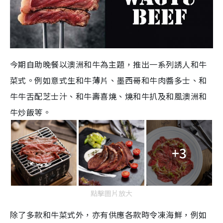
今期自助晚餐以澳洲和牛為主題，推出一系列誘人和牛
菜式。例如意式生和牛薄片、墨西哥和牛肉醬多士、和
牛牛舌配芝士汁、和牛壽喜燒、燒和牛扒及和風澳洲和
牛炒飯等。
+3
點擊圖片放大
除了多款和牛菜式外，亦有供應各款時令凍海鮮，例如