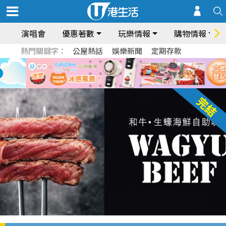
演唱會
優惠著數
玩樂情報
購物情報
熱門關鍵字：
公屋熱話
娛樂新聞
定期存款