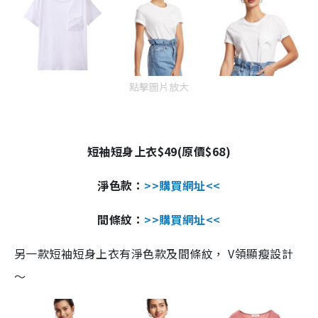
點擊圖片放大
短袖短身上衣
$49(
原價
$68)
淨色款：
>>
購買網址
<<
間條紋：
>>
購買網址
<<
另一款短袖短身上衣有淨色款及間條紋，
V
領
顯瘦設計
～