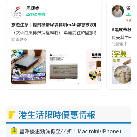
風傳媒
營養教
旅遊攻略
生
香港
旅遊注意｜搭飛機帶尿袋標明mAh都會被沒收😱出發前切記檢查「1
#連皮帶籽都
（文章由風傳媒授權轉載） 準備前往韓國旅遊的民眾，近期要特別留
夏天其中一種時
閱讀更多
閱讀更多
港生活限時優惠情報
1
豐澤優惠勁減低至44折！Mac mini/iPhone17Pro大減價！廚房家電$220起