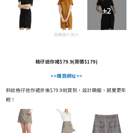
+2
點擊圖片放大
格仔迷你裙
$79.9(
原價
$179)
>>
購買網址
<<
斜紋格仔迷你裙折後
$79.9
就買到，設計顯瘦，感覺更年
輕！