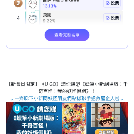
【新會員限定】《U GO》請你睇👹《蠟筆小新劇場版：千
奇百怪！我的妖怪假期》！
↓一齊睇下小新同妖怪朋友們點樣聯手拯救屋企人啦↓