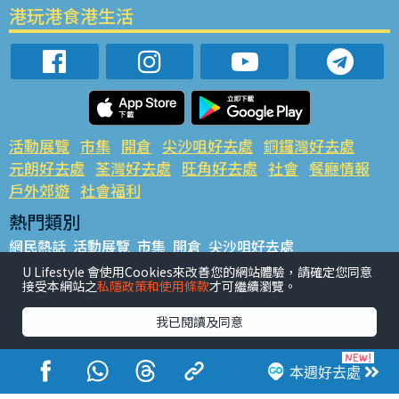
港玩港食港生活
活動展覽
市集
開倉
尖沙咀好去處
銅鑼灣好去處
元朗好去處
荃灣好去處
旺角好去處
社會
餐廳情報
戶外郊遊
社會福利
熱門類別
網民熱話
活動展覽
市集
開倉
尖沙咀好去處
銅鑼灣好去處
元朗好去處
荃灣好去處
旺角好去處
社會
U Lifestyle 會使用Cookies來改善您的網站體驗，請確定您同意
接受本網站之
私隱政策和使用條款
才可繼續瀏覽。
餐廳情報
戶外郊遊
熱門標籤
我已閱讀及同意
#UGO搵好去處
#人氣活動推介
#美食社群熱話
#親子玩樂好去處
#ULifestyle應用程式
#限時搶
本週好去處
#UJetso禮物放送
#ULifestyle商戶中心
#著數
#網絡熱話