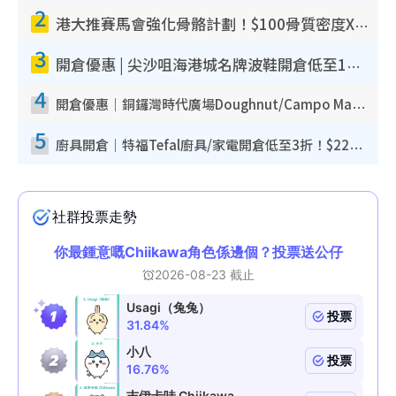
2
港大推賽馬會強化骨骼計劃！$100骨質密度X光檢查 完成免費運動訓練送超市禮券！附參加資格
3
開倉優惠 | 尖沙咀海港城名牌波鞋開倉低至1折！On鞋$899起／Joy&Peace鞋履$98起
4
開倉優惠｜銅鑼灣時代廣場Doughnut/Campo Marzio開倉低至1折！背囊、書包、手袋劈價$200起
5
廚具開倉｜特福Tefal廚具/家電開倉低至3折！$220起買平底鍋/炒鑊/湯煲！電飯煲/吸塵機/燙斗$418起