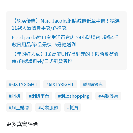
【網購優惠】Marc Jacobs網購減價低至半價！精選
11款人氣熱賣手袋/斜揹袋
Foodpanda推自家生活百貨店 24小時送貨 超過4千
款日用品/家品最快15分鐘送到
【元朗好去處】1.8萬呎UNY進駐元朗！限時激筍優
惠/自選海鮮丼/日式雜貨專區
6IXTY 8IGHT
6IXTY8IGHT
網購優惠
網購
網購平台
網上shopping
著數優惠
網上購物
時裝服飾
抵買
更多真實評價