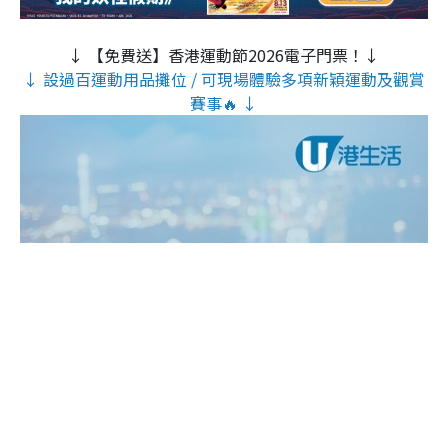
↓ 【免費送】香港運動節2026電子門票！↓
↓ 設過百運動用品攤位 / 可現場體驗多項新穎運動及觀賞
賽事🔥 ↓