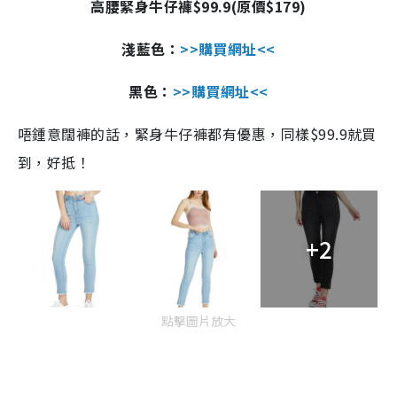
高腰緊身牛仔褲
$99.9(
原價
$179)
淺藍色：
>>
購買網址
<<
黑色：
>>
購買網址
<<
唔鍾意闊褲的話，緊身牛仔褲都有優惠，同樣
$99.9
就買
到，好抵！
+2
點擊圖片放大