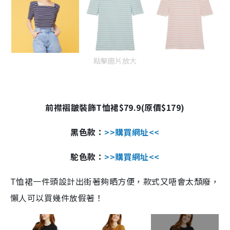
點擊圖片放大
前襟褶皺裝飾
T
恤裙
$79.9(
原價
$179)
黑色
款：
>>
購買網址
<<
駝色
款：
>>
購買網址
<<
T
恤裙一件頭設計出街著夠晒方便，款式又唔會太頹廢，
懶人可以買幾件放假著！