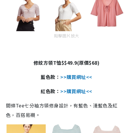
點擊圖片放大
修紋方領
T
恤
$
$49.9(
原價
$68)
藍色
款：
>>
購買網址
<<
紅色
款：
>>
購買網址
<<
間條
Tee
七分袖方領修身設計，有藍色、淺藍色及紅
色，百搭易襯。