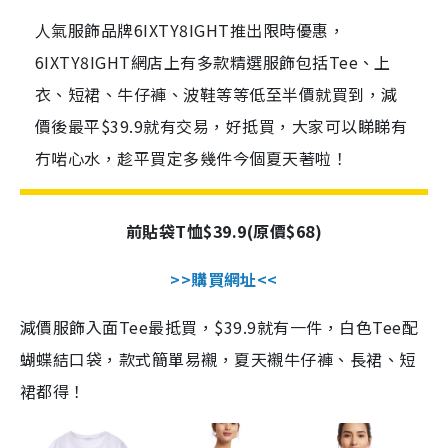
人氣服飾品牌6IXTY8IGHT推出限時優惠，
6IXTY8IGHT網店上有多款精選服飾包括Tee、上
衣、短裙、牛仔褲、波鞋等等低至半價就買到，減
價後最平$39.9就有交易，好抵買，大家可以睇睇有
冇啱心水，趁平買定多幾件今個夏天著啦！
前貼袋T恤$39.9(原價$68)
>>
購買網址
<<
減價服飾入面
Tee
最抵買，
$39.9
就有一件，白色
Tee
配
蝴蝶結口袋，款式簡單易襯，夏天襯牛仔褲、長裙、短
裙都得！