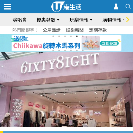
演唱會
優惠著數
玩樂情報
購物情報
熱門關鍵字：
公屋熱話
娛樂新聞
定期存款