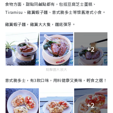
食物方面，甜點同鹹點都有，包括豆腐芝士蛋糕、
Tiramisu、雞翼蝦子麵、意式脆多士等懷舊港式小食。
雞翼蝦子麵，雞翼大大隻，麵底彈牙。
+2
點擊圖片放大
意式脆多士，有3款口味，用料健康又美味，輕食之選！
+2