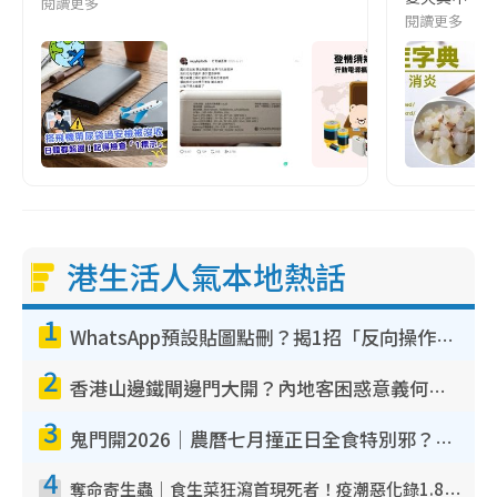
閱讀更多
閱讀更多
港生活人氣本地熱話
1
WhatsApp預設貼圖點刪？揭1招「反向操作」還原簡潔介面 附3步實測教學
2
香港山邊鐵閘邊門大開？內地客困惑意義何在！網民神回覆：呢種叫法理性防禦
3
鬼門開2026｜農曆七月撞正日全食特別邪？專家警告切忌做一事！揭4大禁忌+2招保平安
4
奪命寄生蟲｜食生菜狂瀉首現死者！疫潮惡化錄1.8萬宗病例 揭洗菜3大謬誤