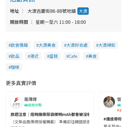
地址
大澳吉慶街86-88號地舖
大澳
開放時間
星期一至六 11:00 - 18:00
飲食情報
大澳美食
大澳好去處
大澳掃街
飲品
港式
蛋糕
Cafe
美食
咖啡
更多真實評價
風傳媒
營養教
旅遊攻略
生
香港
旅遊注意｜搭飛機帶尿袋標明mAh都會被沒收😱出發前切記檢查「1
#連皮帶籽都
（文章由風傳媒授權轉載） 準備前往韓國旅遊的民眾，近期要特別留
夏天其中一種時