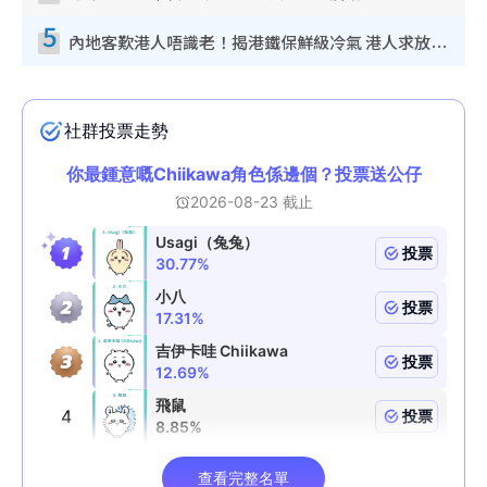
5
內地客歎港人唔識老！揭港鐵保鮮級冷氣 港人求放過：咪投訴