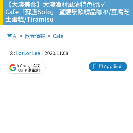
【大澳美食】大澳漁村風清特色棚屋
Cafe「蘇廬Solo」 望靚景歎精品咖啡/豆腐芝
士蛋糕/Tiramisu
首頁
飲食情報
Cafe
文:
LorLor Lee
2020.11.08
在Google追蹤
用 App 睇文
《UHK 港生活》