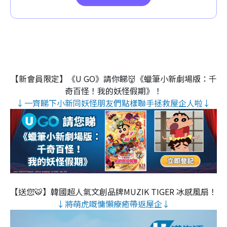
【新會員限定】《U GO》請你睇👹《蠟筆小新劇場版：千
奇百怪！我的妖怪假期》！
↓一齊睇下小新同妖怪朋友們點樣聯手拯救屋企人啦↓
【送您🐯】韓國超人氣文創品牌MUZIK TIGER 冰感風扇！
↓將萌虎嘅慵懶療癒帶返屋企↓