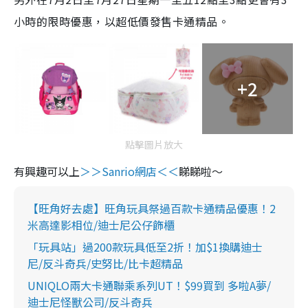
小時的限時優惠，以超低價發售卡通精品。
+2
點擊圖片放大
有興趣可以上
＞＞Sanrio網店＜＜
睇睇啦～
【旺角好去處】旺角玩具祭過百款卡通精品優惠！2
米高達影相位/迪士尼公仔飾櫃
「玩具站」過200款玩具低至2折！加$1換購迪士
尼/反斗奇兵/史努比/比卡超精品
UNIQLO兩大卡通聯乘系列UT！$99買到 多啦A夢/
迪士尼怪獸公司/反斗奇兵