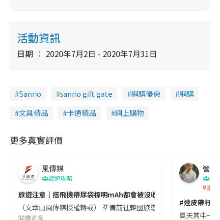
活動資訊
日期
2020年7月2日 - 2020年7月31日
Sanrio
sanrio gift gate
網購優惠
網購
文具精品
卡通精品
網上購物
更多真實評價
風傳媒
營養教
旅遊攻略
生
香港
旅遊注意｜搭飛機帶尿袋標明mAh都會被沒收😱出發前切記檢查「1
#連皮帶籽都
（文章由風傳媒授權轉載） 準備前往韓國旅遊的民眾，近期要特別留
夏天其中一種時
閱讀更多