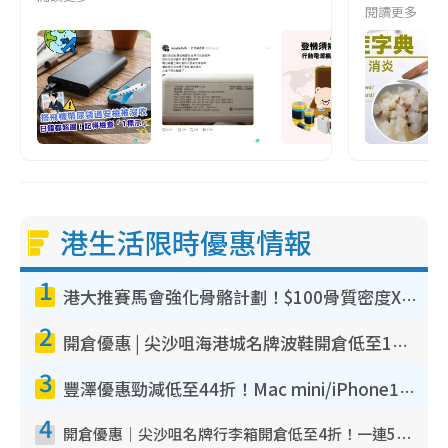
閱讀更多
港生活限時優惠情報
1
港大推賽馬會強化骨骼計劃！$100骨質密度X光檢查 完成免費運動訓練送超市禮券！附參加資格
2
開倉優惠 | 尖沙咀海港城名牌波鞋開倉低至1折！On鞋$899起／Joy&Peace鞋履$98起
3
豐澤優惠勁減低至44折！Mac mini/iPhone17Pro大減價！廚房家電$220起
4
開倉優惠｜尖沙咀名牌行李箱開倉低至4折！一連5日 American Tourister/ace./Hallmark $200起！