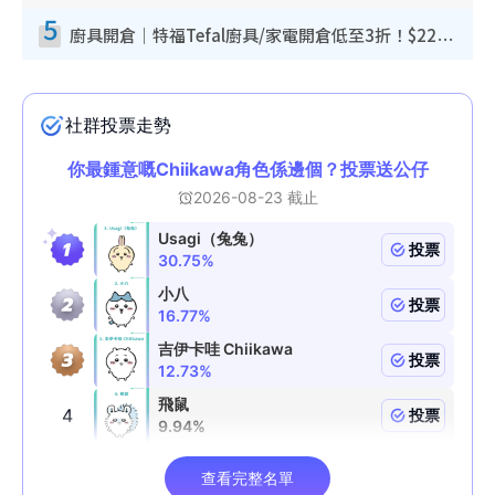
5
廚具開倉｜特福Tefal廚具/家電開倉低至3折！$220起買平底鍋/炒鑊/湯煲！電飯煲/吸塵機/燙斗$418起