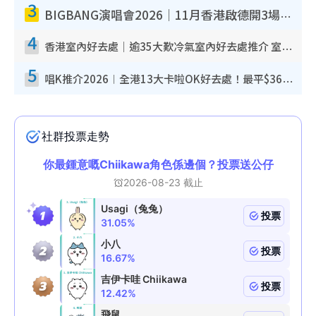
3
BIGBANG演唱會2026｜11月香港啟德開3場！實名制VIP申請、優先購票攻略
4
香港室內好去處｜逾35大歎冷氣室內好去處推介 室內活動免費避雨無懼落雨
5
唱K推介2026︱全港13大卡啦OK好去處！最平$36起 日文K都有！(附地址+收費詳情)