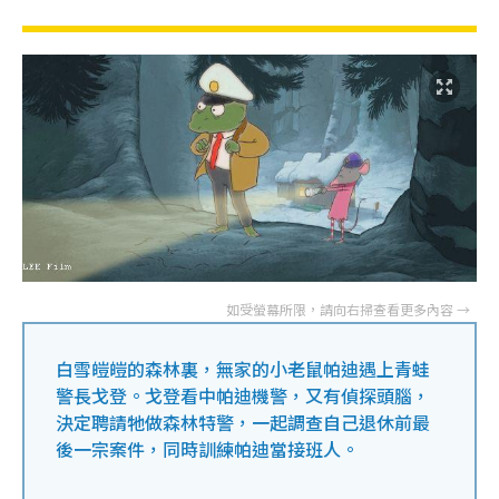
白雪皚皚的森林裏，無家的小老鼠帕迪遇上青蛙
警長戈登。戈登看中帕迪機警，又有偵探頭腦，
決定聘請牠做森林特警，一起調查自己退休前最
後一宗案件，同時訓練帕迪當接班人。