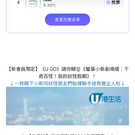
【新會員限定】《U GO》請你睇👹《蠟筆小新劇場版：千
奇百怪！我的妖怪假期》！
↓一齊睇下小新同妖怪朋友們點樣聯手拯救屋企人啦↓