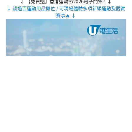
↓ 【免費送】香港運動節2026電子門票！↓
↓ 設過百運動用品攤位 / 可現場體驗多項新穎運動及觀賞
賽事🔥 ↓