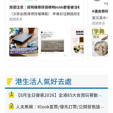
香港
旅遊注意｜搭飛機帶尿袋標明mAh都會被沒收😱出發前切記檢查「1
#連皮帶籽都
（文章由風傳媒授權轉載） 準備前往韓國旅遊的民眾，近期要特別留
夏天其中一種時
閱讀更多
閱讀更多
港生活人氣好去處
1
【8月生日優惠2026】全港85大食買玩著數攻略 自助餐/火鍋放題同行免費＋誠品/DONKI送現金券
2
人夫集團｜Klook套票/優先訂票/公開發售搶飛攻略！附票價.購票連結.場地座位表