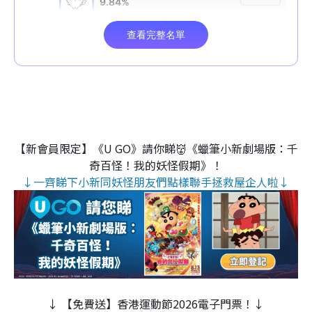
【新會員限定】《U GO》請你睇👹《蠟筆小新劇場版：千
奇百怪！我的妖怪假期》！
↓一齊睇下小新同妖怪朋友們點樣聯手拯救屋企人啦↓
↓ 【免費送】香港運動節2026電子門票！↓