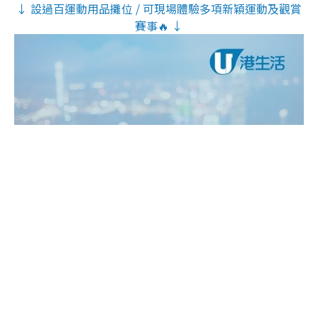
↓ 設過百運動用品攤位 / 可現場體驗多項新穎運動及觀賞
賽事🔥 ↓