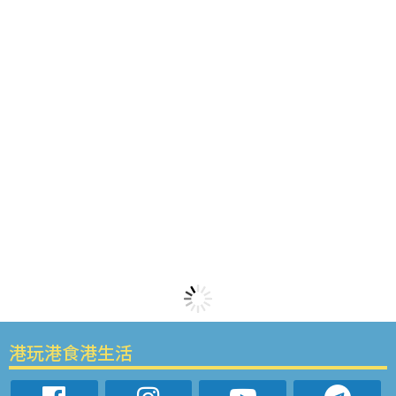
港玩港食港生活