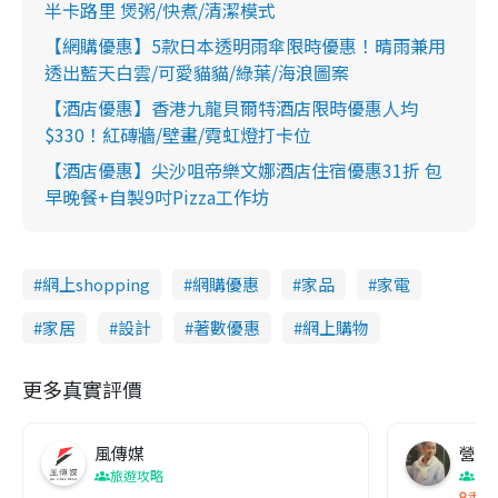
半卡路里 煲粥/快煮/清潔模式
【網購優惠】5款日本透明雨傘限時優惠！晴雨兼用
透出藍天白雲/可愛貓貓/綠葉/海浪圖案
【酒店優惠】香港九龍貝爾特酒店限時優惠人均
$330！紅磚牆/壁畫/霓虹燈打卡位
【酒店優惠】尖沙咀帝樂文娜酒店住宿優惠31折 包
早晚餐+自製9吋Pizza工作坊
網上shopping
網購優惠
家品
家電
家居
設計
著數優惠
網上購物
更多真實評價
風傳媒
營養教
旅遊攻略
生
香港