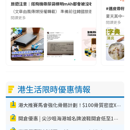
旅遊注意｜搭飛機帶尿袋標明mAh都會被沒收😱出發前切記檢查「1
#連皮帶籽都
（文章由風傳媒授權轉載） 準備前往韓國旅遊的民眾，近期要特別留
夏天其中一種時
閱讀更多
閱讀更多
港生活限時優惠情報
1
港大推賽馬會強化骨骼計劃！$100骨質密度X光檢查 完成免費運動訓練送超市禮券！附參加資格
2
開倉優惠 | 尖沙咀海港城名牌波鞋開倉低至1折！On鞋$899起／Joy&Peace鞋履$98起
3