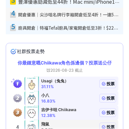
豐澤優惠勁減低至44折！Mac mini/iPhone17Pro大減價！廚房家電$220起
4
開倉優惠｜尖沙咀名牌行李箱開倉低至4折！一連5日 American Tourister/ace./Hallmark $200起！
5
廚具開倉｜特福Tefal廚具/家電開倉低至3折！$220起買平底鍋/炒鑊/湯煲！電飯煲/吸塵機/燙斗$418起