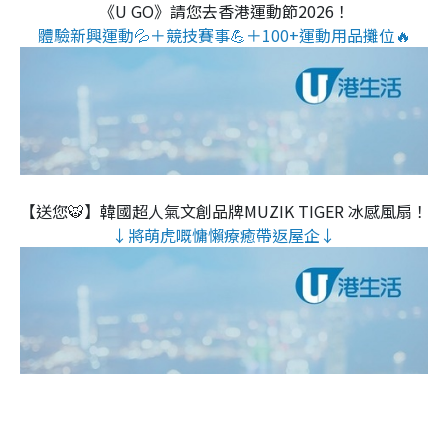
《U GO》請您去香港運動節2026！
體驗新興運動💦＋競技賽事💪＋100+運動用品攤位🔥
【送您🐯】韓國超人氣文創品牌MUZIK TIGER 冰感風扇！
↓將萌虎嘅慵懶療癒帶返屋企↓