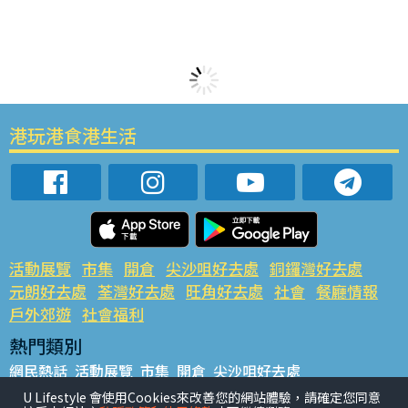
港玩港食港生活
活動展覽
市集
開倉
尖沙咀好去處
銅鑼灣好去處
元朗好去處
荃灣好去處
旺角好去處
社會
餐廳情報
戶外郊遊
社會福利
熱門類別
網民熱話
活動展覽
市集
開倉
尖沙咀好去處
銅鑼灣好去處
元朗好去處
荃灣好去處
旺角好去處
社會
U Lifestyle 會使用Cookies來改善您的網站體驗，請確定您同意