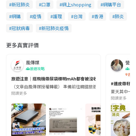
新冠肺炎
口罩
網上shopping
網購平台
網購
疫情
護理
台灣
香港
肺炎
冠狀病毒
新冠肺炎疫情
更多真實評價
風傳媒
營養教
旅遊攻略
生
香港
旅遊注意｜搭飛機帶尿袋標明mAh都會被沒收😱出發前切記檢查「1
#連皮帶籽都
（文章由風傳媒授權轉載） 準備前往韓國旅遊的民眾，近期要特別留
夏天其中一種時
閱讀更多
閱讀更多