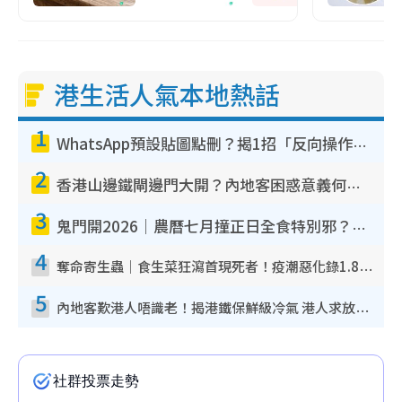
港生活人氣本地熱話
1
WhatsApp預設貼圖點刪？揭1招「反向操作」還原簡潔介面 附3步實測教學
2
香港山邊鐵閘邊門大開？內地客困惑意義何在！網民神回覆：呢種叫法理性防禦
3
鬼門開2026｜農曆七月撞正日全食特別邪？專家警告切忌做一事！揭4大禁忌+2招保平安
4
奪命寄生蟲｜食生菜狂瀉首現死者！疫潮惡化錄1.8萬宗病例 揭洗菜3大謬誤
5
內地客歎港人唔識老！揭港鐵保鮮級冷氣 港人求放過：咪投訴