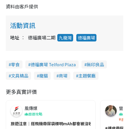
資料由客戶提供
活動資訊
地址
德福廣場二期
九龍灣
德福廣場
零食
德福廣場 Telford Plaza
無印良品
文具精品
龍貓
商場
主題餐廳
更多真實評價
風傳媒
營養教
旅遊攻略
生
香港
旅遊注意｜搭飛機帶尿袋標明mAh都會被沒收😱出發前切記檢查「1
#連皮帶籽都