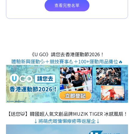
《U GO》請您去香港運動節2026！
體驗新興運動💦＋競技賽事💪＋100+運動用品攤位🔥
【送您🐯】韓國超人氣文創品牌MUZIK TIGER 冰感風扇！
↓將萌虎嘅慵懶療癒帶返屋企↓