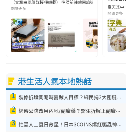
（文章由風傳媒授權轉載） 準備前往韓國旅遊的民眾，近期要特別留
夏天其中一種時
閱讀更多
閱讀更多
港生活人氣本地熱話
1
裝修拆鐵閘隨時變賊人目標？網民揭2大關鍵用途：裝新式等於白裝？附新舊鐵閘分別
2
網傳公院改用內地/副廠藥？醫生拆解正副廠分別 揭4類人換藥隨時出事
3
怕蟲人士夏日救星！日本3COINS爆紅驅蟲神器$45起 1招「全程免觸碰」輕鬆搞定小強