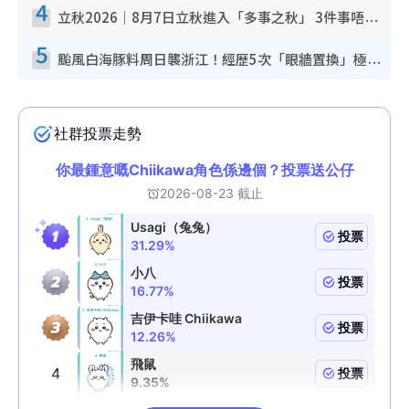
4
立秋2026｜8月7日立秋進入「多事之秋」 3件事唔做得！專家教6招開運 清枱頭／銀包納氣接好運
5
颱風白海豚料周日襲浙江！經歷5次「眼牆置換」極罕見 成登陸內地最長途颱風