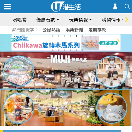
演唱會
優惠著數
玩樂情報
購物情報
熱門關鍵字：
公屋熱話
娛樂新聞
定期存款