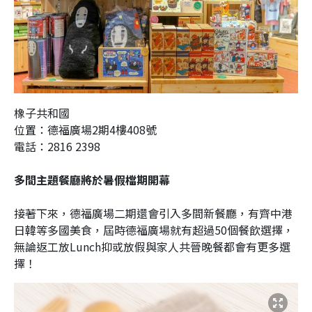
橡子共和國
位置：德福廣場2期4樓408號
電話：2816 2398
多間主題餐廳將於暑假檔期開幕
接著下來，德福廣場二期還會引入多間新餐廳，有齊中港
日韓等多國美食，屆時德福廣場就有超過50個餐飲選擇，
無論返工放Lunch抑或放假與家人共晉晚餐都會有更多選
擇！