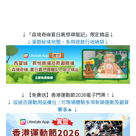
↓「森境奇緣夏日異想尋龍記」限定精品↓
↓漫遊秘境地墊、多用途旅行收納袋↓
↓ 【免費送】香港運動節2026電子門票！↓
↓ 設過百運動用品攤位 / 可現場體驗多項新穎運動及觀賞
賽事🔥 ↓