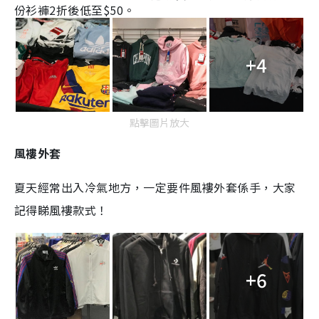
份衫褲
2折後低至$50。
+4
點擊圖片放大
風褸外套
夏天經常出入冷氣地方，一定要件風褸外套係手，大家
記得睇風褸款式！
+6