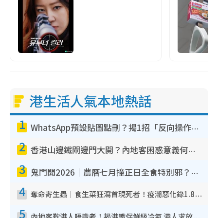
港生活人氣本地熱話
1
WhatsApp預設貼圖點刪？揭1招「反向操作」還原簡潔介面 附3步實測教學
2
香港山邊鐵閘邊門大開？內地客困惑意義何在！網民神回覆：呢種叫法理性防禦
3
鬼門開2026｜農曆七月撞正日全食特別邪？專家警告切忌做一事！揭4大禁忌+2招保平安
4
奪命寄生蟲｜食生菜狂瀉首現死者！疫潮惡化錄1.8萬宗病例 揭洗菜3大謬誤
5
內地客歎港人唔識老！揭港鐵保鮮級冷氣 港人求放過：咪投訴