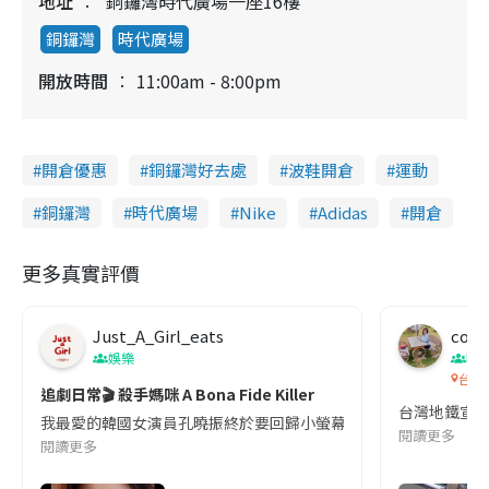
地址
銅鑼灣時代廣場一座16樓
銅鑼灣
時代廣場
開放時間
11:00am - 8:00pm
開倉優惠
銅鑼灣好去處
波鞋開倉
運動
銅鑼灣
時代廣場
Nike
Adidas
開倉
更多真實評價
Just_A_Girl_eats
co c
娛樂
吹
台灣
追劇日常🎬 殺手媽咪 A Bona Fide Killer
台灣地鐵宣
我最愛的韓國女演員孔曉振終於要回歸小螢幕啦!這次的劇本改編自同名
閱讀更多
閱讀更多