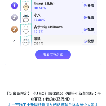
【新會員限定】《U GO》請你睇👹《蠟筆小新劇場版：千
奇百怪！我的妖怪假期》！
↓一齊睇下小新同妖怪朋友們點樣聯手拯救屋企人啦↓