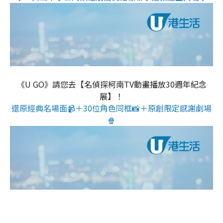
《U GO》請您去【名偵探柯南TV動畫播放30週年紀念
展】！
還原經典名場面📹＋30位角色同框📸＋原創限定感謝劇場
🍿