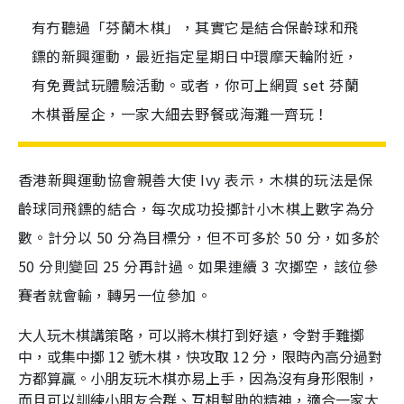
有冇聽過「芬蘭木棋」，其實它是結合保齡球和飛
鏢的新興運動，最近指定星期日中環摩天輪附近，
有免費試玩體驗活動。或者，你可上網買 set 芬蘭
木棋番屋企，一家大細去野餐或海灘一齊玩！
香港新興運動協會親善大使 Ivy 表示，木棋的玩法是保
齡球同飛鏢的結合，每次成功投擲計小木棋上數字為分
數。計分以 50 分為目標分，但不可多於 50 分，如多於
50 分則變回 25 分再計過。如果連續 3 次擲空，該位參
賽者就會輸，轉另一位參加。
大人玩木棋講策略，可以將木棋打到好遠，令對手難擲
中，或集中擲 12 號木棋，快攻取 12 分，限時內高分過對
方都算贏。小朋友玩木棋亦易上手，因為沒有身形限制，
而且可以訓練小朋友合群、互相幫助的精神，適合一家大