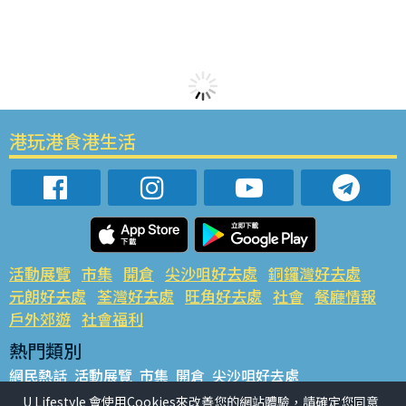
港玩港食港生活
活動展覽
市集
開倉
尖沙咀好去處
銅鑼灣好去處
元朗好去處
荃灣好去處
旺角好去處
社會
餐廳情報
戶外郊遊
社會福利
熱門類別
網民熱話
活動展覽
市集
開倉
尖沙咀好去處
銅鑼灣好去處
元朗好去處
荃灣好去處
旺角好去處
社會
U Lifestyle 會使用Cookies來改善您的網站體驗，請確定您同意