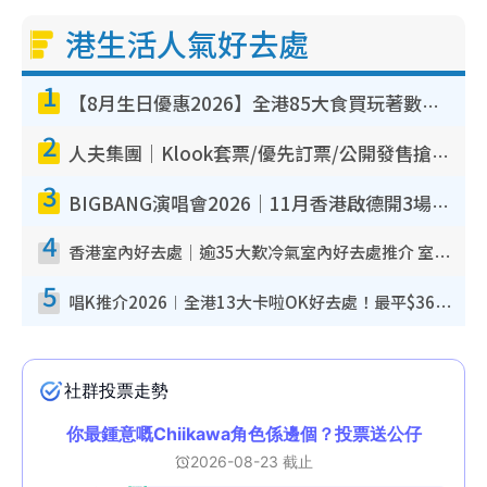
港生活人氣好去處
1
【8月生日優惠2026】全港85大食買玩著數攻略 自助餐/火鍋放題同行免費＋誠品/DONKI送現金券
2
人夫集團｜Klook套票/優先訂票/公開發售搶飛攻略！附票價.購票連結.場地座位表
3
BIGBANG演唱會2026｜11月香港啟德開3場！實名制VIP申請、優先購票攻略
4
香港室內好去處｜逾35大歎冷氣室內好去處推介 室內活動免費避雨無懼落雨
5
唱K推介2026︱全港13大卡啦OK好去處！最平$36起 日文K都有！(附地址+收費詳情)