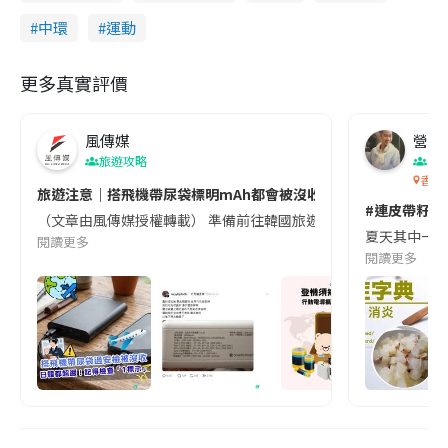
中環
運動
更多真實評價
風傳媒
營養教
旅遊攻略
生
香港
旅遊注意｜搭飛機帶尿袋標明mAh都會被沒收😱出發前切記檢查「1
#連皮帶籽都
（文章由風傳媒授權轉載） 準備前往韓國旅遊的民眾，近期要特別留
夏天其中一種時
閱讀更多
閱讀更多