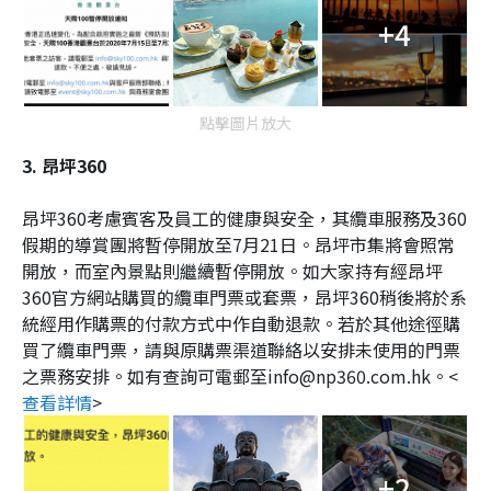
+4
點擊圖片放大
3. 昂坪360
昂坪360考慮賓客及員工的健康與安全，其纜車服務及360
假期的導賞團將暫停開放至7月21日。昂坪市集將會照常
開放，而室內景點則繼續暫停開放。如大家持有經昂坪
360官方網站購買的纜車門票或套票，昂坪360稍後將於系
統經用作購票的付款方式中作自動退款。若於其他途徑購
買了纜車門票，請與原購票渠道聯絡以安排未使用的門票
之票務安排。如有查詢可電郵至info@np360.com.hk。
<
查看詳情
>
+2