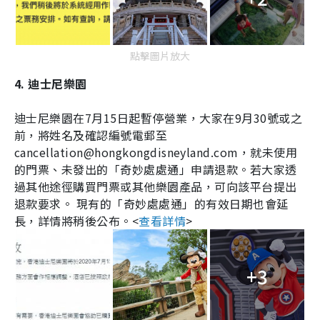
點擊圖片放大
4. 迪士尼樂園
迪士尼樂園在
7
月
15
日起暫停營業，大家在
9
月
30
號或之
前，將姓名及確認編號電郵至
cancellation@hongkongdisneyland.com，就未使用
的門票、未發出的「奇妙處處通」申請退款。若大家透
過其他途徑購買門票或其他樂園產品，可向該平台提出
退款要求。
現有的「奇妙處處通」的有效日期也會延
長，詳情將稍後公布。
<
查看詳情
>
+3