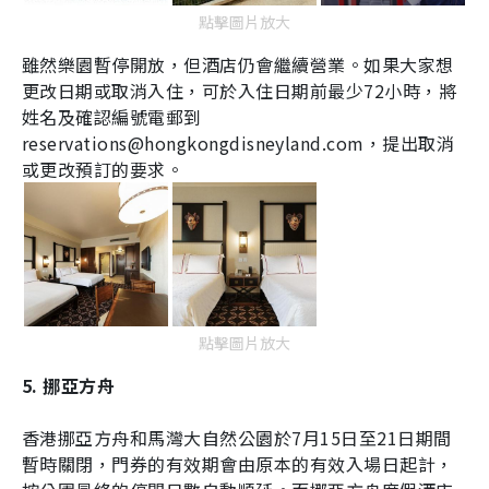
點擊圖片放大
雖然樂園暫停開放，但酒店仍會繼續營業。如果大家想
更改日期或取消入住，可於入住日期前最少
72
小時，將
姓名及確認編號電郵到
reservations@hongkongdisneyland.com，提出取消
或更改預訂的要求。
點擊圖片放大
5. 挪亞方舟
香港挪亞方舟和馬灣大自然公園於
7
月
15
日至
21
日期間
暫時關閉，門券的有效期會由原本的有效入場日起計，