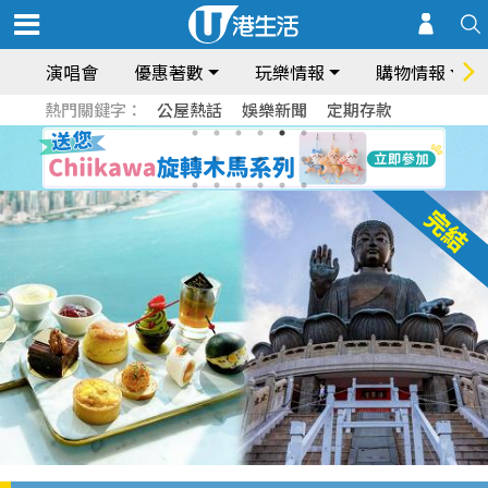
演唱會
優惠著數
玩樂情報
購物情報
熱門關鍵字：
公屋熱話
娛樂新聞
定期存款