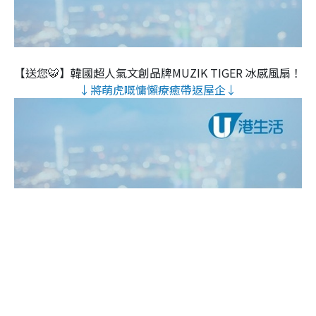
【送您🐯】韓國超人氣文創品牌MUZIK TIGER 冰感風扇！
↓將萌虎嘅慵懶療癒帶返屋企↓