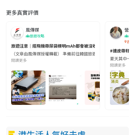
更多真實評價
風傳媒
營養教
旅遊攻略
生
香港
旅遊注意｜搭飛機帶尿袋標明mAh都會被沒收😱出發前切記檢查「1
#連皮帶籽都
（文章由風傳媒授權轉載） 準備前往韓國旅遊的民眾，近期要特別留
夏天其中一種時
閱讀更多
閱讀更多
港生活人氣好去處