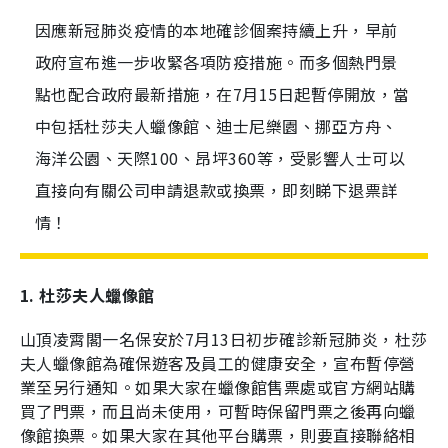
因應新冠肺炎疫情的本地確診個案持續上升，早前
政府宣布進一步收緊各項防疫措施。而多個熱門景
點也配合政府最新措施，在7月15日起暫停開放，當
中包括杜莎夫人蠟像館、迪士尼樂園、挪亞方舟、
海洋公園、天際100、昂坪360等，受影響人士可以
直接向有關公司申請退款或換票，即刻睇下退票詳
情！
1. 杜莎夫人蠟像館
山頂凌霄閣一名保安於
7
月
13
日初步確診新冠肺炎，杜莎
夫人蠟像館為確保遊客及員工的健康安全，宣布暫停營
業至另行通知。如果大家在蠟像館售票處或官方網站購
買了門票，而且尚未使用，可暫時保留門票之後再向蠟
像館換票。如果大家在其他平台購票，則要直接聯絡相