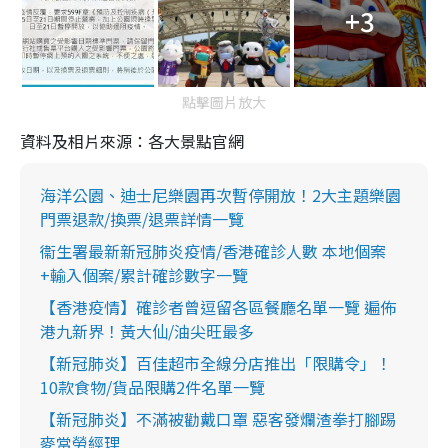
+3
點擊圖片放大
資料及相片來源：各大景點官網
海洋公園、迪士尼樂園再次暫停開放！2大主題樂園
門票退款/換票/退票詳情一覽
衞生署最新新冠肺炎疫情/香港確診人數 本地個案
+輸入個案/累計確診數字一覽
【香港疫情】確診者曾逗留各區餐廳名單一覽 遍佈
港九新界！黃大仙/油尖旺最多
【新冠肺炎】百佳超市全線分店推出「限購令」！
10款食物/貨品限購2件名單一覽
【新冠肺炎】不滿被勸戴口罩 惡客發爛渣拳打腳踢
麥當勞經理