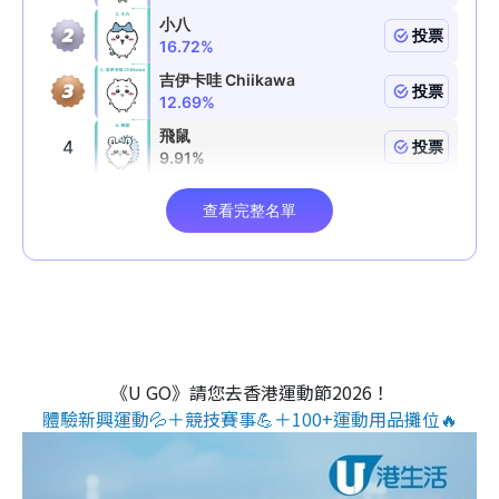
《U GO》請您去香港運動節2026！
體驗新興運動💦＋競技賽事💪＋100+運動用品攤位🔥