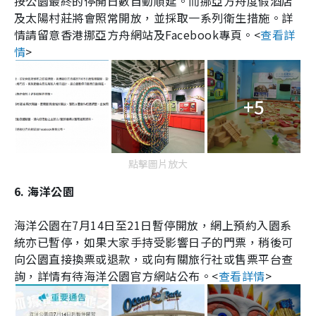
按公園最終的停開日數自動順延。而挪亞方舟度假酒店
及太陽村莊將會照常開放，並採取一系列衛生措施。詳
情請留意香港挪亞方舟網站及
Facebook
專頁。
<
查看詳
情
>
+5
點擊圖片放大
6. 海洋公園
海洋公園在
7
月
14
日至
21
日暫停開放，網上預約入園系
統亦已暫停，如果大家手持受影響日子的門票，稍後可
向公園直接換票或退款，或向有關旅行社或售票平台查
詢，詳情有待海洋公園官方網站公布。
<
查看詳情
>