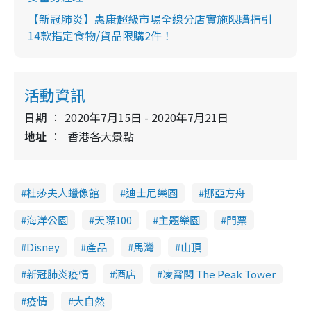
【新冠肺炎】惠康超級市場全線分店實施限購指引
14款指定食物/貨品限購2件！
活動資訊
日期
2020年7月15日 - 2020年7月21日
地址
香港各大景點
杜莎夫人蠟像館
迪士尼樂園
挪亞方舟
海洋公園
天際100
主題樂園
門票
Disney
產品
馬灣
山頂
新冠肺炎疫情
酒店
凌霄閣 The Peak Tower
疫情
大自然