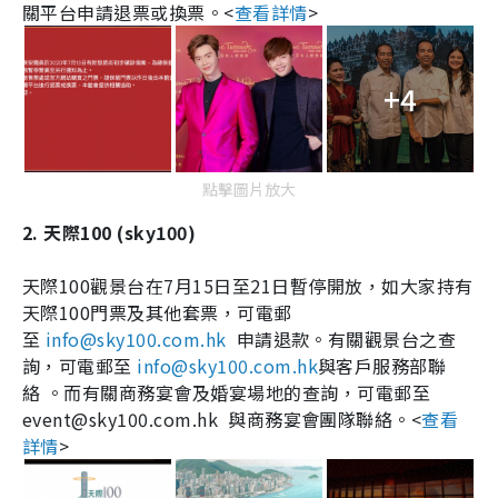
關平台申請退票或換票。
<
查看詳情
>
+4
點擊圖片放大
2. 天際
100 (sky100)
天際
100
觀景台在
7
月
15
日至
21
日暫停開放，如大家持有
天際
100
門票及其他套票，可電郵
至
info@sky100.com.hk
申請退款。有關觀景台之查
詢，可電郵至
info@sky100.com.hk
與客戶服務部聯
絡
。而有關商務宴會及婚宴場地的查詢，可電郵至
event@sky100.com.hk
與商務宴會團隊聯絡。
<
查看
詳情
>