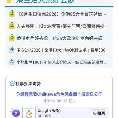
1
【8月生日優惠2026】全港85大食買玩著數攻略 自助餐/火鍋放題同行免費＋誠品/DONKI送現金券
2
人夫集團｜Klook套票/優先訂票/公開發售搶飛攻略！附票價.購票連結.場地座位表
3
香港室內好去處｜逾35大歎冷氣室內好去處推介 室內活動免費避雨無懼落雨
4
唱K推介2026︱全港13大卡啦OK好去處！最平$36起 日文K都有！(附地址+收費詳情)
5
小熊維尼100週年快閃店登陸又一城 重現百畝森林經典場景／獨家限定盲盒登場／專屬DIY香水