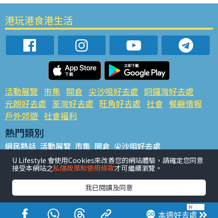
港玩港食港生活
活動展覽
市集
開倉
尖沙咀好去處
銅鑼灣好去處
元朗好去處
荃灣好去處
旺角好去處
社會
餐廳情報
戶外郊遊
社會福利
熱門類別
網民熱話
活動展覽
市集
開倉
尖沙咀好去處
銅鑼灣好去處
元朗好去處
荃灣好去處
旺角好去處
社會
U Lifestyle 會使用Cookies來改善您的網站體驗，請確定您同意
接受本網站之
私隱政策和使用條款
才可繼續瀏覽。
餐廳情報
戶外郊遊
熱門標籤
我已閱讀及同意
#UGO搵好去處
#人氣活動推介
#美食社群熱話
#親子玩樂好去處
#ULifestyle應用程式
#限時搶
本週好去處