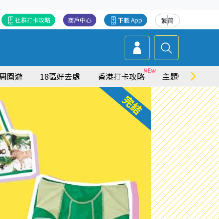
社群打卡攻略
商戶中心
下載 App
繁
简
周圍遊
18區好去處
香港打卡攻略
主題特集