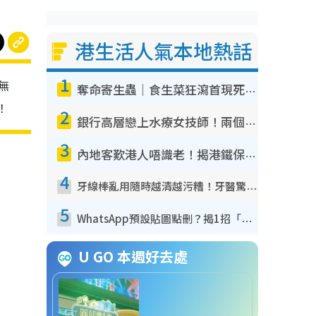
港生活人氣本地熱話
1
，無
奪命寄生蟲｜食生菜狂瀉首現死者！疫潮惡化錄1.8萬宗病例 揭洗菜3大謬誤
！
2
銀行高層戀上水療女技師！兩個月借128萬驚覺「沉船」沉落火海 揭背後疑似邪教操控賣淫
3
內地客歎港人唔識老！揭港鐵保鮮級冷氣 港人求放過：咪投訴
4
牙線棒亂用隨時越清越污糟！牙醫驚揭盲目過戶細菌恐致蛀牙：呢種先係日常真保養
5
WhatsApp預設貼圖點刪？揭1招「反向操作」還原簡潔介面 附3步實測教學
U GO 本週好去處