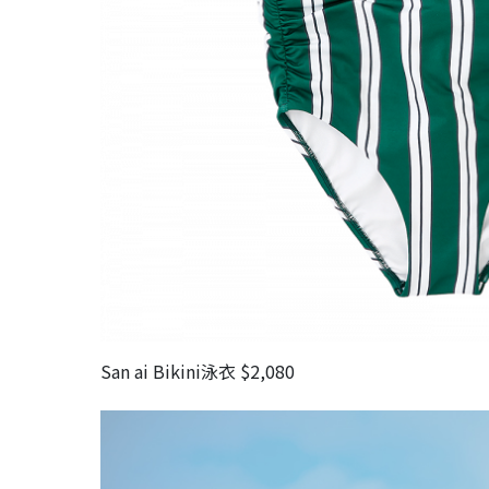
San ai Bikini泳衣 $2,080