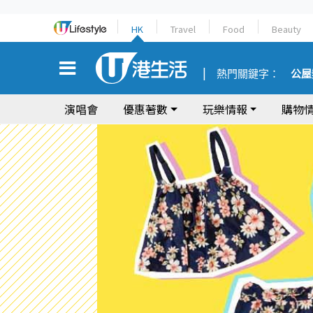
HK
Travel
Food
Beauty
熱門關鍵字：
公屋
演唱會
優惠著數
玩樂情報
購物