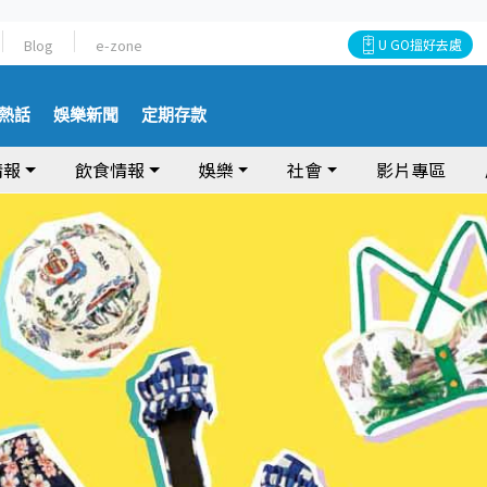
Blog
e-zone
U GO搵好去處
熱話
娛樂新聞
定期存款
情報
飲食情報
娛樂
社會
影片專區