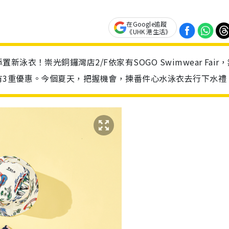
在Google追蹤
《UHK 港生活》
衣！崇光銅鑼灣店2/F依家有SOGO Swimwear Fair
有3重優惠。今個夏天，把握機會，揀番件心水泳衣去行下水禮