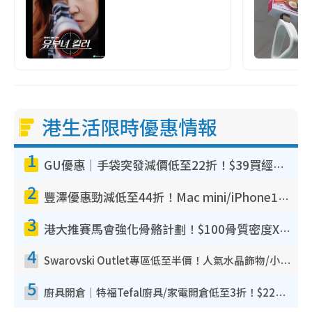
港生活限時優惠情報
1
GU優惠｜手袋突發減價低至22折！$39買經典波士頓包/餃子袋！飾物同步減價$29起！
2
豐澤優惠勁減低至44折！Mac mini/iPhone17Pro大減價！廚房家電$220起
3
港大推賽馬會強化骨骼計劃！$100骨質密度X光檢查 完成免費運動訓練送超市禮券！附參加資格
4
Swarovski Outlet專區低至半價！人氣水晶飾物/小擺設$138起！迪士尼款/水晶高跟鞋都有平
5
廚具開倉｜特福Tefal廚具/家電開倉低至3折！$220起買平底鍋/炒鑊/湯煲！電飯煲/吸塵機/燙斗$418起