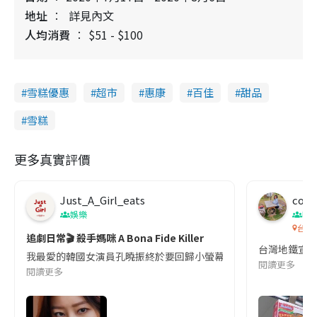
地址
詳見內文
人均消費
$51 - $100
雪糕優惠
超市
惠康
百佳
甜品
雪糕
更多真實評價
Just_A_Girl_eats
co c
娛樂
吹
台灣
追劇日常🎬 殺手媽咪 A Bona Fide Killer
台灣地鐵宣
我最愛的韓國女演員孔曉振終於要回歸小螢幕啦!這次的劇本改編自同名
閱讀更多
閱讀更多