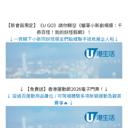
【新會員限定】《U GO》請你睇👹《蠟筆小新劇場版：千
奇百怪！我的妖怪假期》！
↓一齊睇下小新同妖怪朋友們點樣聯手拯救屋企人啦↓
↓ 【免費送】香港運動節2026電子門票！↓
↓ 設過百運動用品攤位 / 可現場體驗多項新穎運動及觀賞
賽事🔥 ↓