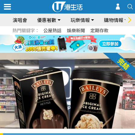
演唱會
優惠著數
玩樂情報
購物情報
熱門關鍵字：
公屋熱話
娛樂新聞
定期存款