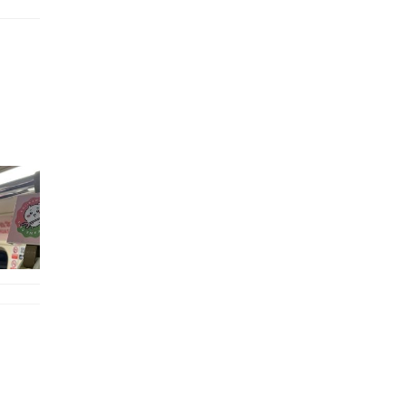
的職員,但其實暗地裡是負責處決逃過法網罪犯的阻擊手｡ 劇情從柳寶娜結束