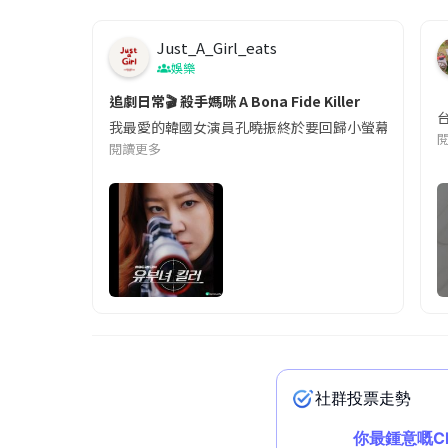
Just_A_Girl_eats
娛樂
追劇日常🎬 殺手媽咪 A Bona Fide Killer
我最愛的韓國女演員孔曉振終於要回歸小螢幕啦!這次的劇
閱讀更多