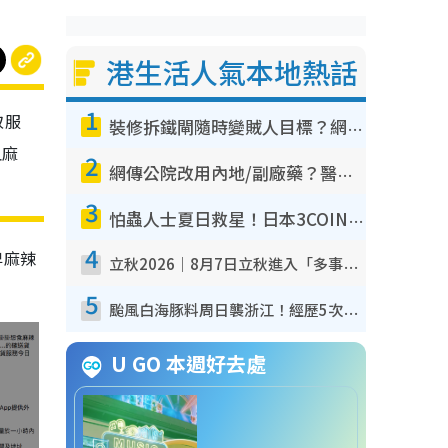
港生活人氣本地熱話
1
取服
裝修拆鐵閘隨時變賊人目標？網民揭2大關鍵用途：裝新式等於白裝？附新舊鐵閘分別
血麻
2
網傳公院改用內地/副廠藥？醫生拆解正副廠分別 揭4類人換藥隨時出事
3
怕蟲人士夏日救星！日本3COINS爆紅驅蟲神器$45起 1招「全程免觸碰」輕鬆搞定小強
4
牌麻辣
立秋2026｜8月7日立秋進入「多事之秋」 3件事唔做得！專家教6招開運 清枱頭／銀包納氣接好運
5
颱風白海豚料周日襲浙江！經歷5次「眼牆置換」極罕見 成登陸內地最長途颱風
U GO 本週好去處