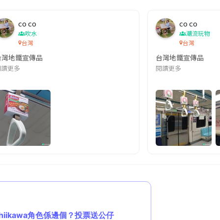
co co
co co
吹水
潮流玩物
台灣
台灣
台灣地鐵宣傳品
台灣地鐵宣傳品
本改編自同名網絡漫畫,故事主軸圍繞女主角柳寶娜 —— 表面上是一間公司
閱讀更多
閱讀更多