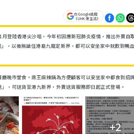
在Google追蹤
《UHK 港生活》
1月登陸香港尖沙咀，今年初因應新冠肺炎疫情，推出外賣自
送」，以後無論住港島九龍定新界，都可以安坐家中就歎到鴨
餐廳晚市堂食。鼎王麻辣鍋為方便顧客可以安坐家中都食到招
送」，可送貨至港九新界，外賣送貨服務即日起正式登場。
+2