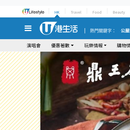
HK
Travel
Food
Beauty
熱門關鍵字：
公屋
演唱會
優惠著數
玩樂情報
購物