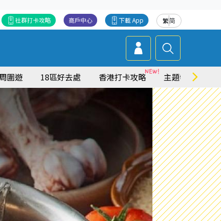
社群打卡攻略
商戶中心
下載 App
繁
简
周圍遊
18區好去處
香港打卡攻略
主題特集