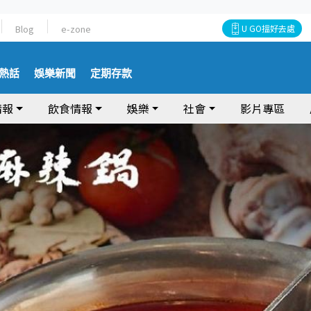
Blog
e-zone
U GO搵好去處
熱話
娛樂新聞
定期存款
情報
飲食情報
娛樂
社會
影片專區