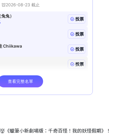
睇👹《蠟筆小新劇場版：千奇百怪！我的妖怪假期》！