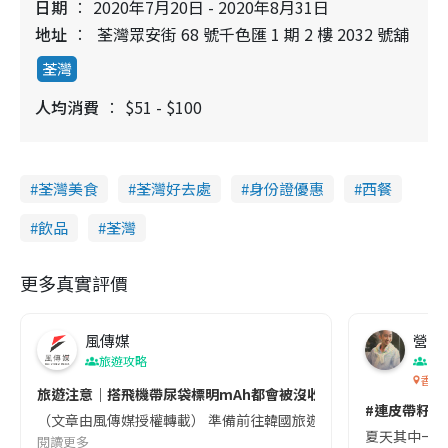
日期
2020年7月20日 - 2020年8月31日
地址
荃灣眾安街 68 號千色匯 1 期 2 樓 2032 號舖
荃灣
人均消費
$51 - $100
荃灣美食
荃灣好去處
身份證優惠
西餐
飲品
荃灣
更多真實評價
風傳媒
營養教
旅遊攻略
生
香港
旅遊注意｜搭飛機帶尿袋標明mAh都會被沒收😱出發前切記檢查「1
#連皮帶籽都
（文章由風傳媒授權轉載） 準備前往韓國旅遊的民眾，近期要特別留
夏天其中一種時
閱讀更多