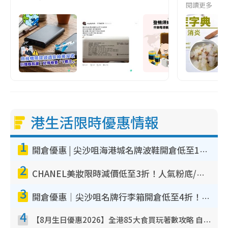
閱讀更多
港生活限時優惠情報
1
開倉優惠 | 尖沙咀海港城名牌波鞋開倉低至1折！On鞋$899起／Joy&Peace鞋履$98起
2
CHANEL美妝限時減價低至3折！人氣粉底/唇膏/精華液低至$275！COCO香水都有平
3
開倉優惠｜尖沙咀名牌行李箱開倉低至4折！一連5日 American Tourister/ace./Hallmark $200起！
4
【8月生日優惠2026】全港85大食買玩著數攻略 自助餐/火鍋放題同行免費＋誠品/DONKI送現金券