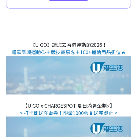
《U GO》請您去香港運動節2026！
體驗新興運動💦＋競技賽事💪＋100+運動用品攤位🔥
【U GO x CHARGESPOT 夏日消暑企劃⚡】
> 打卡即送充電券！限量1000張🔋送完即止 <