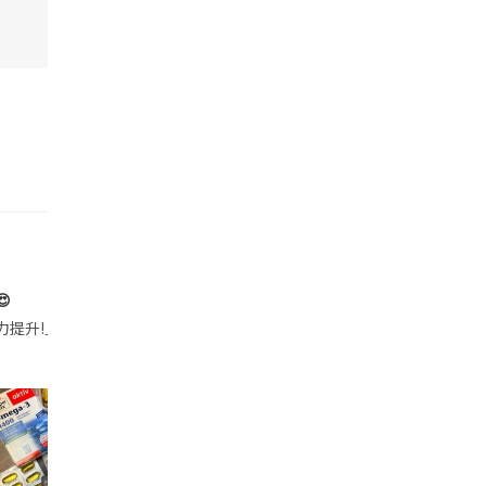

帶的行動電源機身已標示「10000mAh」，卻仍被要求當場丟棄，讓他
注力提升!｣ 長時間對住電腦､剪片寫稿,成日覺得眼睛乾澀､腦袋好似｢斷線｣｡試咗
好多鮮為人知嘅好處：減肥、消水腫、降血脂、美白養顏👇 冬瓜5大功效✨ 1️⃣ 利尿