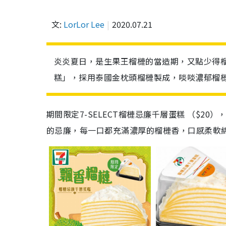
文:
LorLor Lee
2020.07.21
炎炎夏日，是生果王榴槤的當造期，又點少得榴槤
糕」，採用泰國金枕頭榴槤製成，啖啖濃郁榴
期間限定7-SELECT榴槤忌廉千層蛋糕 （$
的忌廉，每一口都充滿濃厚的榴槤香，口感柔軟