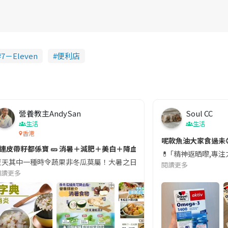
7－Eleven
便利店
營養教主AndySan
Soul CC
生活
生活
香港
切記檢查「1標示」🚨
呢款魚油大家食過未
#連皮帶籽都係寶 🥒 消暑＋減肥＋美白＋降血脂
近期要特別留意隨身行李中的行動電源。一名旅客日前在機場安檢時，明明攜
💊 ｢精神返晒嚟,專
天其中一種時令蔬果非冬瓜莫屬！大暑之日，點都要飲碗冬瓜湯消暑解渴！除了解暑，冬瓜仲有
閱讀更多
閱讀更多