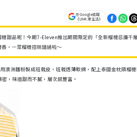
在Google追蹤
《UHK 港生活》
甜品呢！今期7-Eleven推出期間限定的「全新榴槤忌廉千
槤香，一眾榴槤控咪錯過啦～
20），用澳洲麵粉製成班戟皮，班戟透薄軟綿，配上泰國金枕頭榴
綿密，味道甜而不膩，層次感豐富。