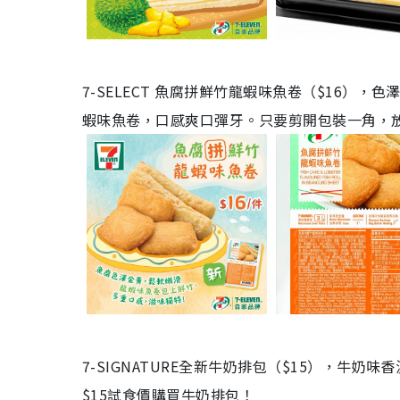
7-SELECT 魚腐拼鮮竹龍蝦味魚卷（$16
蝦味魚卷，口感爽口彈牙。只要剪開包裝一角，
7-SIGNATURE全新牛奶排包（$15），牛奶
$15試食價購買牛奶排包！