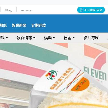
Blog
e-zone
U GO搵好去處
熱話
娛樂新聞
定期存款
情報
飲食情報
娛樂
社會
影片專區