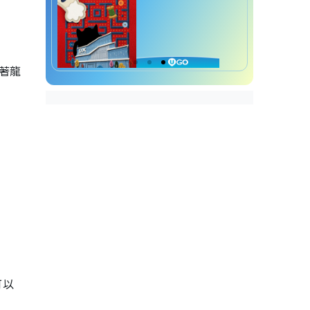
裹著龍
可以