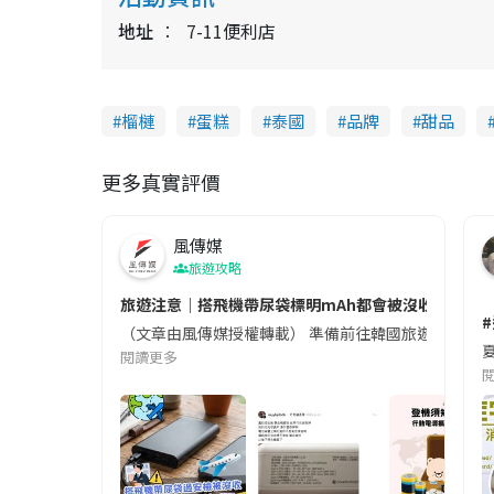
地址
7-11便利店
榴槤
蛋糕
泰國
品牌
甜品
更多真實評價
風傳媒
旅遊攻略
旅遊注意｜搭飛機帶尿袋標明mAh都會被沒收😱出發前
（文章由風傳媒授權轉載） 準備前往韓國旅遊的民眾，
夏
閱讀更多