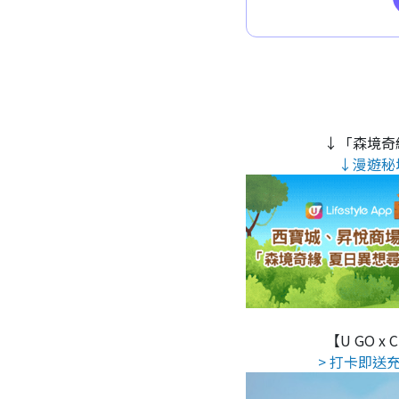
↓「森境奇
↓漫遊秘
【U GO x
> 打卡即送充