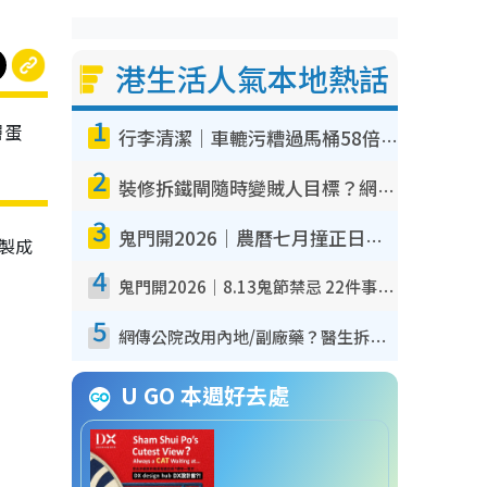
港生活人氣本地熱話
1
層蛋
行李清潔｜車轆污糟過馬桶58倍！專家警告忌用酒精抹 教1招免污手除菌
2
裝修拆鐵閘隨時變賊人目標？網民揭2大關鍵用途：裝新式等於白裝？附新舊鐵閘分別
3
鬼門開2026｜農曆七月撞正日全食特別邪？專家警告切忌做一事！揭4大禁忌+2招保平安
槤製成
4
鬼門開2026｜8.13鬼節禁忌 22件事唔做得！燒肉、刺身要少食？半夜勿吹口哨/打呢個電話
5
網傳公院改用內地/副廠藥？醫生拆解正副廠分別 揭4類人換藥隨時出事
U GO 本週好去處