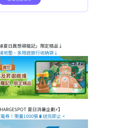
緣夏日異想尋龍記」限定精品↓
境地墊、多用途旅行收納袋↓
 CHARGESPOT 夏日消暑企劃⚡】
電券！限量1000張🔋送完即止 <