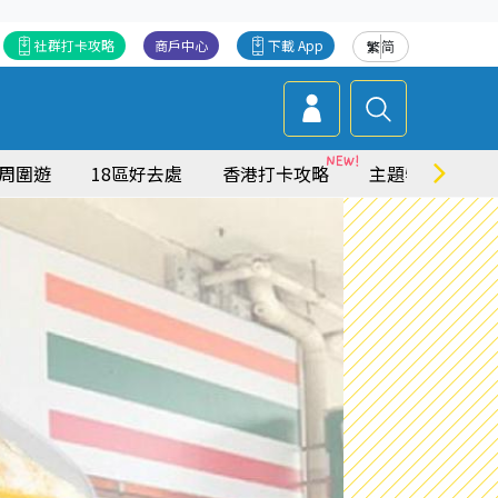
社群打卡攻略
商戶中心
下載 App
繁
简
周圍遊
18區好去處
香港打卡攻略
主題特集