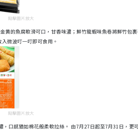
點擊圖片放大
），色澤金黄的魚腐軟滑可口，甘香味濃；鮮竹龍蝦味魚卷將鮮竹包
放入微波叮一叮即可食用。
點擊圖片放大
味香濃，口感猶如棉花般柔軟拉絲。 由7月27日起至7月31日，更