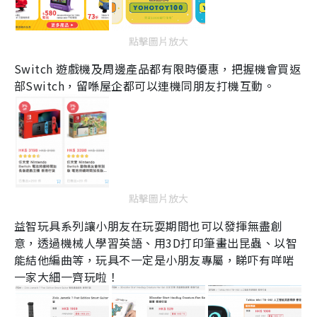
點擊圖片放大
Switch
遊戲機及周邊產品都有限時優惠，把握機會買返
部
Switch
，留喺屋企都可以連機同朋友打機互動。
點擊圖片放大
益智玩具系列讓小朋友在玩耍期間也可以發揮無盡創
意，透過機械人學習英語、用
3D
打印筆畫出昆蟲、以智
能結他編曲等，玩具不一定是小朋友專屬，睇吓有咩啱
一家大細一齊玩啦！