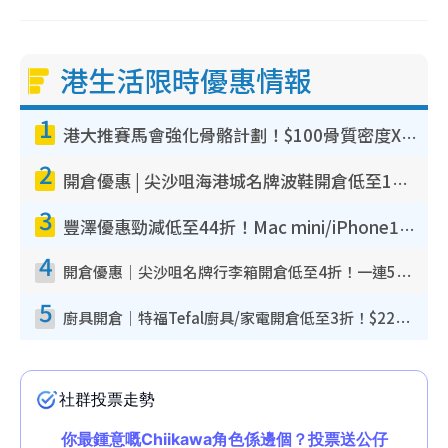
港生活限時優惠情報
1
港大推賽馬會強化骨骼計劃！$100骨質密度X光檢查 完成免費運動訓練送超市禮券！附參加資格
2
開倉優惠 | 尖沙咀海港城名牌波鞋開倉低至1折！On鞋$899起／Joy&Peace鞋履$98起
3
豐澤優惠勁減低至44折！Mac mini/iPhone17Pro大減價！廚房家電$220起
4
開倉優惠｜尖沙咀名牌行李箱開倉低至4折！一連5日 American Tourister/ace./Hallmark $200起！
5
廚具開倉｜特福Tefal廚具/家電開倉低至3折！$220起買平底鍋/炒鑊/湯煲！電飯煲/吸塵機/燙斗$418起