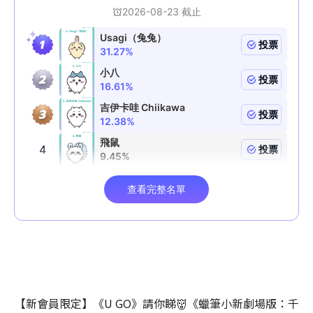
【新會員限定】《U GO》請你睇👹《蠟筆小新劇場版：千