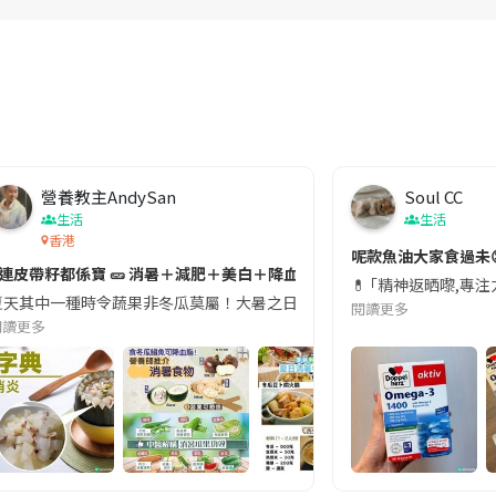
營養教主AndySan
Soul CC
生活
生活
香港
切記檢查「1標示」🚨
呢款魚油大家食過未
#連皮帶籽都係寶 🥒 消暑＋減肥＋美白＋降血脂
近期要特別留意隨身行李中的行動電源。一名旅客日前在機場安檢時，明明攜
💊 ｢精神返晒嚟,專
天其中一種時令蔬果非冬瓜莫屬！大暑之日，點都要飲碗冬瓜湯消暑解渴！除了解暑，冬瓜仲有
閱讀更多
閱讀更多