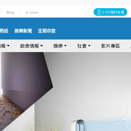
Blog
e-zone
U GO搵好去處
熱話
娛樂新聞
定期存款
情報
飲食情報
娛樂
社會
影片專區