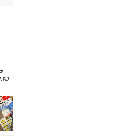

帶的行動電源機身已標示「10000mAh」，卻仍被要求當場丟棄，讓他
注力提升!｣ 長時間對住電腦､剪片寫稿,成日覺得眼睛乾澀､腦袋好似｢斷線｣｡試咗
好多鮮為人知嘅好處：減肥、消水腫、降血脂、美白養顏👇 冬瓜5大功效✨ 1️⃣ 利尿