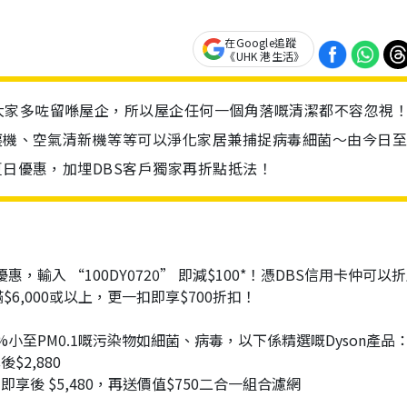
在Google追蹤
《UHK 港生活》
大家多咗留喺屋企，所以屋企任何一個角落嘅清潔都不容忽視
吸塵機、空氣清新機等等可以淨化家居兼捕捉病毒細菌～由今日至
夏日優惠，加埋DBS客戶獨家再折點抵法！
，輸入 “100DY0720” 即減$100*！憑DBS信用卡仲可以
滿$6,000或以上，更一扣即享$700折扣！
.95%小至PM0.1嘅污染物如細菌、病毒，以下係精選嘅Dyson產品
$2,880
享後 $5,480，再送價值$750二合一組合濾網