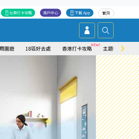
社群打卡攻略
商戶中心
下載 App
繁
简
周圍遊
18區好去處
香港打卡攻略
主題特集