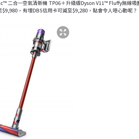
mic™ 二合一空氣清新機 TP06＋升級版Dyson V11™ Fluffy無線
$9,980，有埋DBS信用卡可減至$9,280，點會令人唔心動呢？