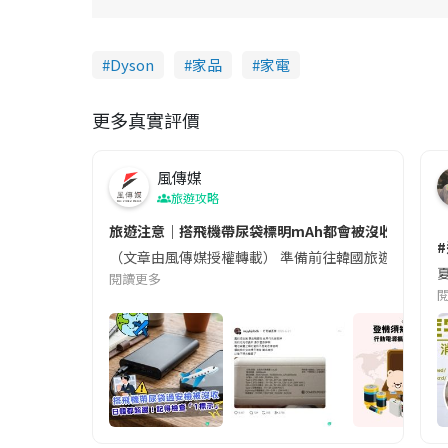
Dyson
家品
家電
更多真實評價
風傳媒
旅遊攻略
旅遊注意｜搭飛機帶尿袋標明mAh都會被沒收😱出發前
（文章由風傳媒授權轉載） 準備前往韓國旅遊的民眾，
夏
閱讀更多