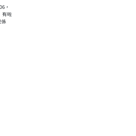
06，
，有咗
只係