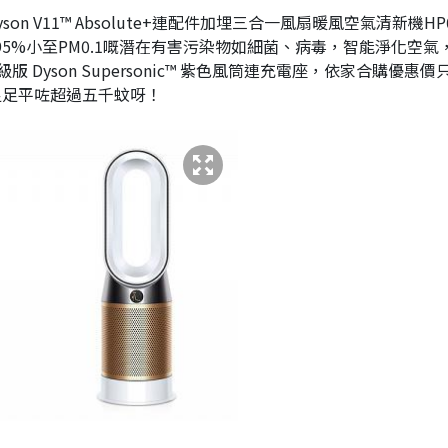
 V11™ Absolute+連配件加埋三合一風扇暖風空氣清新機HP
.95%小至PM0.1嘅潛在有害污染物如細菌、病毒，智能淨化空氣
yson Supersonic™ 紫色風筒連充電座，依家合購優惠價
0，足足平咗超過五千蚊呀！