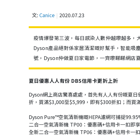
文:
Canice
2020.07.23
疫情爆發第三波，每日感染人數仲越嚟越多，
Dyson產品絕對係家居清潔嘅好幫手，智能
號，Dyson仲做夏日家電節，一齊嚟睇睇網店
夏日優惠人人有份 DBS信用卡更折上折
Dyson網上商店驚喜處處，首先有人人有份嘅夏日優惠
折，買滿$3,000至$5,999，即有$300折扣；而買
Dyson Pure™空氣清新機嘅HEPA濾網可捕捉99
二合一空氣清新機 TP00：優惠碼+信用卡一扣即享後
全新二合一空氣清新機 TP06：優惠碼+信用卡一扣即