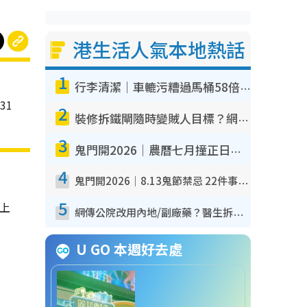
港生活人氣本地熱話
1
！
行李清潔｜車轆污糟過馬桶58倍！專家警告忌用酒精抹 教1招免污手除菌
31
2
裝修拆鐵閘隨時變賊人目標？網民揭2大關鍵用途：裝新式等於白裝？附新舊鐵閘分別
3
鬼門開2026｜農曆七月撞正日全食特別邪？專家警告切忌做一事！揭4大禁忌+2招保平安
4
鬼門開2026｜8.13鬼節禁忌 22件事唔做得！燒肉、刺身要少食？半夜勿吹口哨/打呢個電話
5
折上
網傳公院改用內地/副廠藥？醫生拆解正副廠分別 揭4類人換藥隨時出事
U GO 本週好去處
：