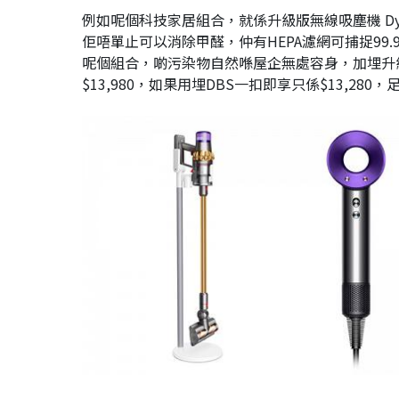
例如呢個科技家居組合，就係升級版無線吸塵機 Dyson
佢唔單止可以消除甲醛，仲有HEPA濾網可捕捉99
呢個組合，啲污染物自然喺屋企無處容身，加埋升級版 D
$13,980，如果用埋DBS一扣即享只係$13,28