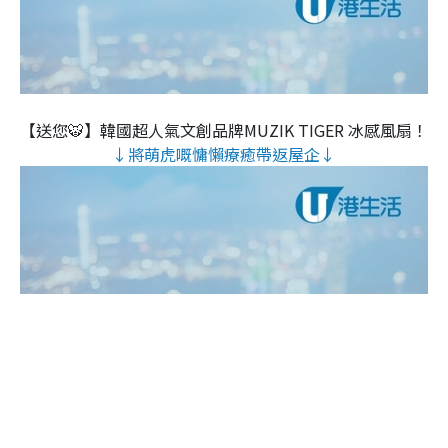
【送您🐯】韓國超人氣文創品牌MUZIK TIGER 冰感風扇！
↓將萌虎嘅慵懶療癒帶返屋企↓