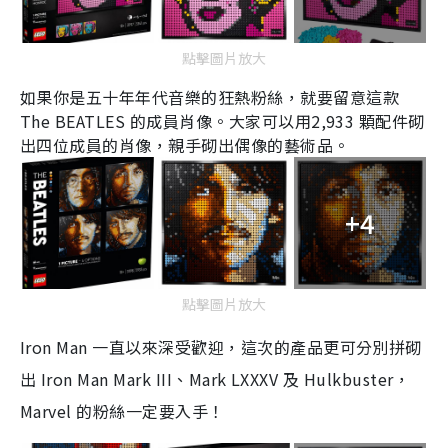
點擊圖片放大
如果你是五十年年代⾳樂的狂熱粉絲，就要留意這款
The BEATLES
的成員肖像。大家可以用
2
,
933
顆配件砌
出四位成員的肖像，親手砌出偶像的藝術品。
+4
點擊圖片放大
Iron Man
一直以來深受歡迎，這次的產品更可分別拼砌
出
Iron Man Mark III
、
Mark LXXXV
及
Hulkbuster
，
Marvel
的粉絲一定要入手！