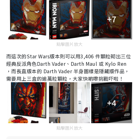
+7
點擊圖片放大
而這次的
Star Wars
版本則可以用
3
,
406
件顆粒砌出三位
經典反派角⾊
Darth Vader
、
Darth Maul
或
Kylo Ren
，而長直版本的
Darth Vader
半⾝圖樣是隱藏版作品，
需要用上三盒的逾萬粒顆粒，大家快啲嚟挑戰吓啦！
+4
點擊圖片放大