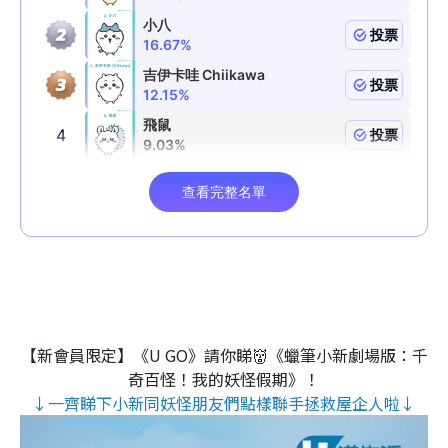
【新會員限定】《U GO》請你睇👹《蠟筆小新劇場版：千
奇百怪！我的妖怪假期》！
↓一齊睇下小新同妖怪朋友們點樣聯手拯救屋企人啦↓