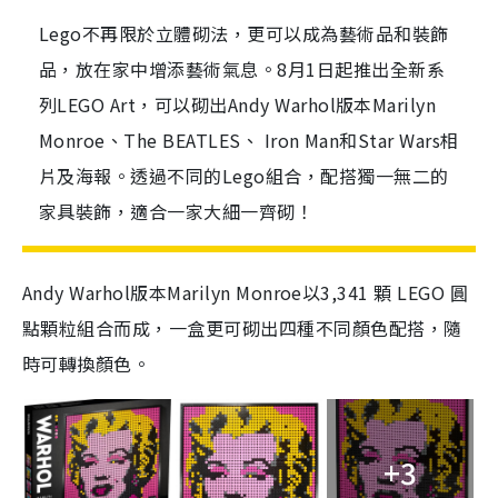
Lego不再限於立體砌法，更可以成為藝術品和裝飾
品，放在家中增添藝術氣息。8月1日起推出全新系
列LEGO Art，可以砌出Andy Warhol版本Marilyn
Monroe、The BEATLES、 Iron Man和Star Wars相
片及海報。透過不同的Lego組合，配搭獨一無二的
家具裝飾，適合一家大細一齊砌！
Andy Warhol
版本
Marilyn Monroe
以
3
,
341
顆
LEGO
圓
點顆粒組合而成，一盒更可砌出四種不同顏色配搭，隨
時可轉換顏色。
+3