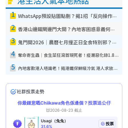
港生活人氣本地熱話
1
WhatsApp預設貼圖點刪？揭1招「反向操作」還原簡潔介面 附3步實測教學
2
香港山邊鐵閘邊門大開？內地客困惑意義何在！網民神回覆：呢種叫法理性防禦
3
鬼門開2026｜農曆七月撞正日全食特別邪？專家警告切忌做一事！揭4大禁忌+2招保平安
4
奪命寄生蟲｜食生菜狂瀉首現死者！疫潮惡化錄1.8萬宗病例 揭洗菜3大謬誤
5
內地客歎港人唔識老！揭港鐵保鮮級冷氣 港人求放過：咪投訴