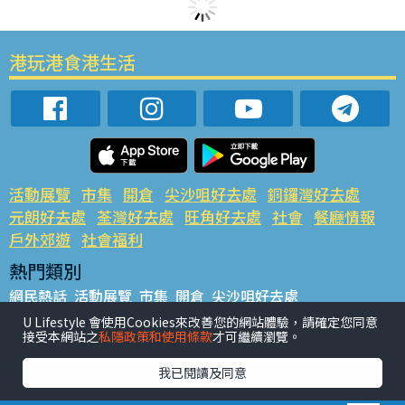
港玩港食港生活
活動展覽
市集
開倉
尖沙咀好去處
銅鑼灣好去處
元朗好去處
荃灣好去處
旺角好去處
社會
餐廳情報
戶外郊遊
社會福利
熱門類別
網民熱話
活動展覽
市集
開倉
尖沙咀好去處
銅鑼灣好去處
元朗好去處
荃灣好去處
旺角好去處
社會
U Lifestyle 會使用Cookies來改善您的網站體驗，請確定您同意
接受本網站之
私隱政策和使用條款
才可繼續瀏覽。
餐廳情報
戶外郊遊
熱門標籤
我已閱讀及同意
#UGO搵好去處
#人氣活動推介
#美食社群熱話