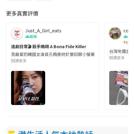
更多真實評價
Just_A_Girl_eats
co c
娛樂
吹
台灣
追劇日常🎬 殺手媽咪 A Bona Fide Killer
台灣地鐵宣
我最愛的韓國女演員孔曉振終於要回歸小螢幕啦!這次的劇本改編自同名
閱讀更多
閱讀更多