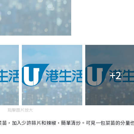
+2
點擊圖片放大
菜苗，加入少許蒜片和辣椒，簡單清炒。可見一包菜苗的分量