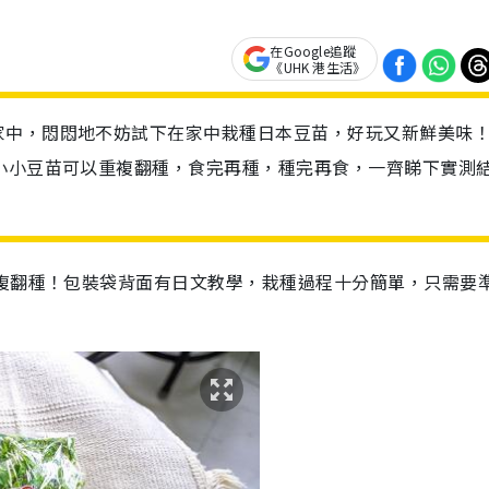
在Google追蹤
《UHK 港生活》
家中，悶悶地不妨試下在家中栽種日本豆苗，好玩又新鮮美味
小小豆苗可以重複翻種，食完再種，種完再食，一齊睇下實測
重複翻種！包裝袋背面有日文教學，栽種過程十分簡單，只需要