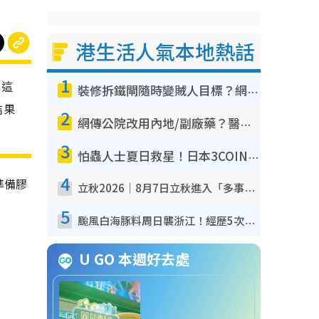
港生活人氣本地熱話
1
！這
裝修拆鐵閘隨時變賊人目標？網民揭2大關鍵用途：裝新式等於白裝？附新舊鐵閘分別
結果
2
網傳公院改用內地/副廠藥？醫生拆解正副廠分別 揭4類人換藥隨時出事
3
怕蟲人士夏日救星！日本3COINS爆紅驅蟲神器$45起 1招「全程免觸碰」輕鬆搞定小強
4
準備膠
立秋2026｜8月7日立秋進入「多事之秋」 3件事唔做得！專家教6招開運 清枱頭／銀包納氣接好運
5
颱風白海豚料周日襲浙江！經歷5次「眼牆置換」極罕見 成登陸內地最長途颱風
U GO 本週好去處