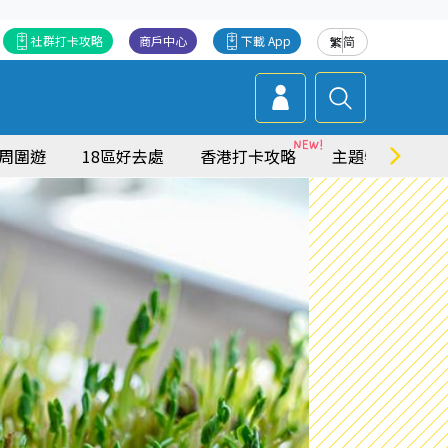
社群打卡攻略
商戶中心
下載 App
繁
简
周圍遊
18區好去處
香港打卡攻略
主題特集