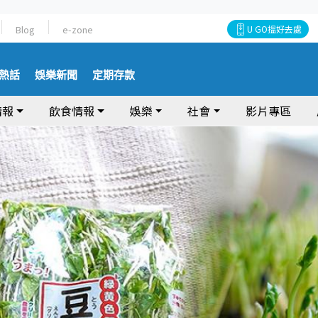
Blog
e-zone
U GO搵好去處
熱話
娛樂新聞
定期存款
情報
飲食情報
娛樂
社會
影片專區