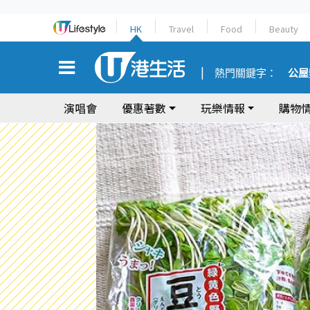
HK
Travel
Food
Beauty
熱門關鍵字：
公屋
演唱會
優惠著數
玩樂情報
購物