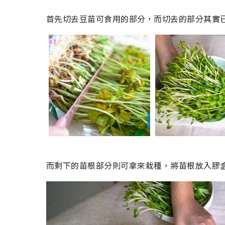
首先切去豆苗可食用的部分，而切去的部分其實
而剩下的苗根部分則可拿來栽種，將苗根放入膠