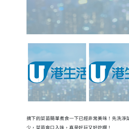
摘下的菜苗簡單煮食一下已經非常美味！先洗淨
少，菜苗爽口入味，真是好玩又好吃啊！