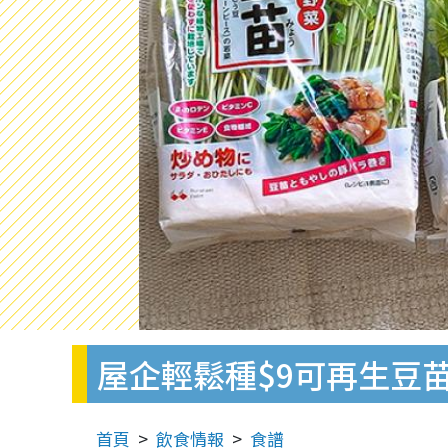
屋企輕鬆種$9可再生豆
首頁
飲食情報
食譜