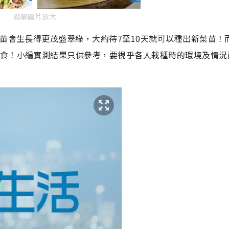
點擊圖片放大
豆苗會生長得更茂盛翠綠，大約待7至10天就可以種出新菜苗！
抵食！小編實測結果只供參考，要視乎各人栽種時的環境及情況