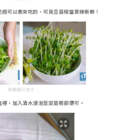
已經可以煮來吃的，可見豆苗相當翠綠新鮮！
點擊圖片放大
盒裡，加入清水浸泡至菜苗根部便可。