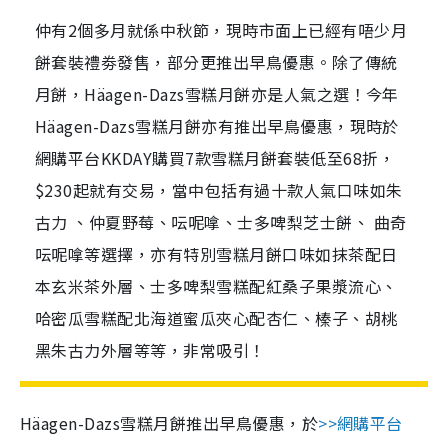
仲有2個多月就係中秋節，現時市面上已經有唔少月
餅套裝禮劵發售，部分更推出早鳥優惠。除了傳統
月餅，Häagen-Dazs雪糕月餅亦是人氣之選！今年
Häagen-Dazs雪糕月餅亦有推出早鳥優惠，現時於
網購平台KKDAY購買7款雪糕月餅套裝低至68折，
$230起就有交易，當中包括有過十款人氣口味如朱
古力 、仲夏野莓、呍呢嗱、士多啤梨芝士餅、 曲奇
呍呢嗱等選擇，亦有特別雪糕月餅口味如抹茶配日
本玄米茶外層、士多啤梨雪糕配紅桑子果漿流心、
哈密瓜雪糕配北海道蜜瓜夾心配杏仁、榛子、胡桃
黑朱古力外層等等，非常吸引！
Häagen-Dazs
雪糕月餅推出早鳥優惠，於
>>網購平台