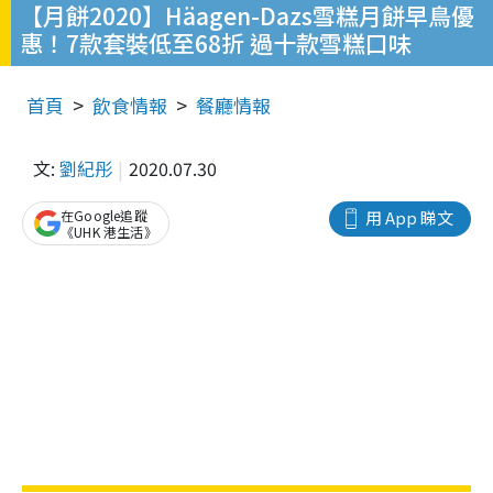
【月餅2020】Häagen-Dazs雪糕月餅早鳥優
惠！7款套裝低至68折 過十款雪糕口味
首頁
飲食情報
餐廳情報
文:
劉紀彤
2020.07.30
在Google追蹤
用 App 睇文
《UHK 港生活》