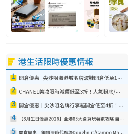
港生活限時優惠情報
1
開倉優惠 | 尖沙咀海港城名牌波鞋開倉低至1折！On鞋$899起／Joy&Peace鞋履$98起
2
CHANEL美妝限時減價低至3折！人氣粉底/唇膏/精華液低至$275！COCO香水都有平
3
開倉優惠｜尖沙咀名牌行李箱開倉低至4折！一連5日 American Tourister/ace./Hallmark $200起！
4
【8月生日優惠2026】全港85大食買玩著數攻略 自助餐/火鍋放題同行免費＋誠品/DONKI送現金券
5
開倉優惠｜銅鑼灣時代廣場Doughnut/Campo Marzio開倉低至1折！背囊、書包、手袋劈價$200起