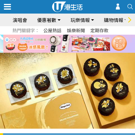
演唱會
優惠著數
玩樂情報
購物情報
熱門關鍵字：
公屋熱話
娛樂新聞
定期存款