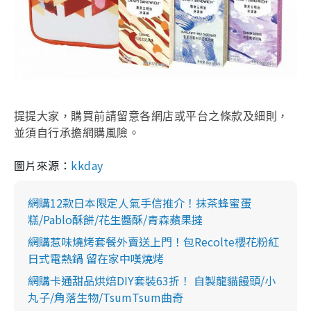
提提大家，購買前請留意各網店或平台之條款及細則，
並須自行承擔網購風險。
圖片來源：
kkday
網購12款日本限定人氣手信推介！抹茶蜂蜜蛋
糕/Pablo酥餅/花生醬酥/青森蘋果撻
網購惹味燒烤套餐外賣送上門！包Recolte櫻花粉紅
日式電熱鍋 留在家中嘆燒烤
網購卡通甜品烘焙DIY套裝63折！ 自製龍貓饅頭/小
丸子/角落生物/TsumTsum曲奇