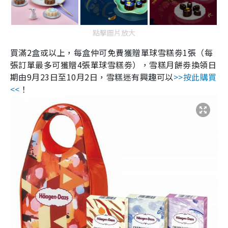
點擊圖片放大
買滿
2
盒或以上，每盒仲可免費獲贈單球雪糕劵
1
張（每
張訂單最多可獲贈
4
張單球雪糕劵），雪糕月餅劵換領日
期由
9
月
23
日至
10
月
2
日，雪糕迷有興趣可以
>>按此購買
<<
！