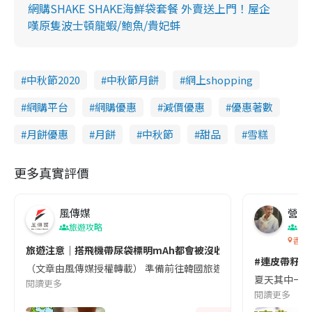
網購SHAKE SHAKE海鮮袋套餐 外賣送上門！屋企
嘆原隻波士頓龍蝦/鮑魚/貴妃蚌
中秋節2020
中秋節月餅
網上shopping
網購平台
網購優惠
減價優惠
優惠著數
月餅優惠
月餅
中秋節
甜品
雪糕
更多真實評價
風傳媒
營養教
旅遊攻略
生
香港
旅遊注意｜搭飛機帶尿袋標明mAh都會被沒收😱出發前切記檢查「1
#連皮帶籽都
（文章由風傳媒授權轉載） 準備前往韓國旅遊的民眾，近期要特別留
夏天其中一種時
閱讀更多
閱讀更多