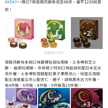
KKDAY<<
預訂
7
款雪糕月餅劵低至
68
折，最平
$230
就買
到！
+2
點擊圖片放大
雪糕月餅有多款口味選擇包括呍呢嗱、士多啤梨芝士
餅、
曲奇呍呢嗱，亦有唔少特別口味如抹茶配日本玄米
茶外層、士多啤梨雪糕配紅桑子果漿流心、哈密瓜雪糕
配北海道蜜瓜夾心配杏仁、榛子、胡桃黑朱古力外層，
有4件裝、6件裝、8件裝、9件裝及10件裝。
+3