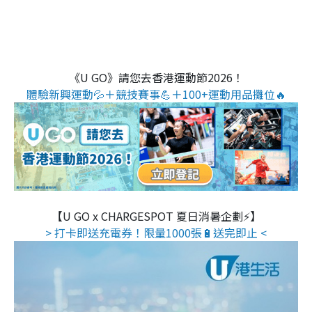
《U GO》請您去香港運動節2026！
體驗新興運動💦＋競技賽事💪＋100+運動用品攤位🔥
【U GO x CHARGESPOT 夏日消暑企劃⚡】
> 打卡即送充電券！限量1000張🔋送完即止 <