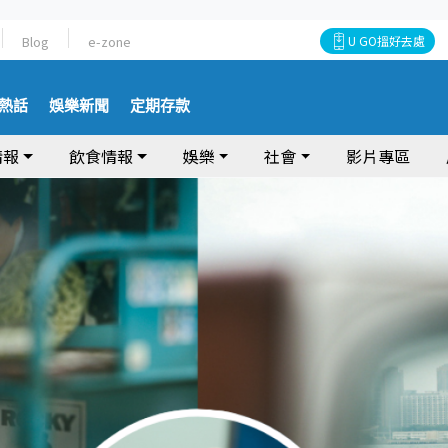
Blog
e-zone
U GO搵好去處
熱話
娛樂新聞
定期存款
情報
飲食情報
娛樂
社會
影片專區