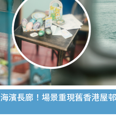
海濱長廊！場景重現舊香港屋邨