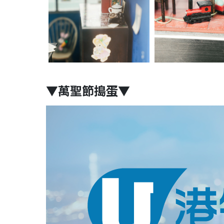
▼萬聖節搗蛋▼