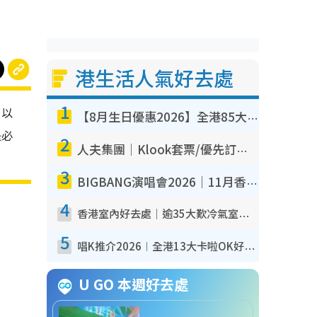
港生活人氣好去處
1
，以
【8月生日優惠2026】全港85大食買玩著數攻略 自助餐/火鍋放題同行免費＋誠品/DONKI送現金券
是必
2
人夫集團｜Klook套票/優先訂票/公開發售搶飛攻略！附票價.購票連結.場地座位表
3
BIGBANG演唱會2026｜11月香港啟德開3場！實名制VIP申請、優先購票攻略
4
香港室內好去處｜逾35大歎冷氣室內好去處推介 室內活動免費避雨無懼落雨
5
唱K推介2026︱全港13大卡啦OK好去處！最平$36起 日文K都有！(附地址+收費詳情)
U GO 本週好去處