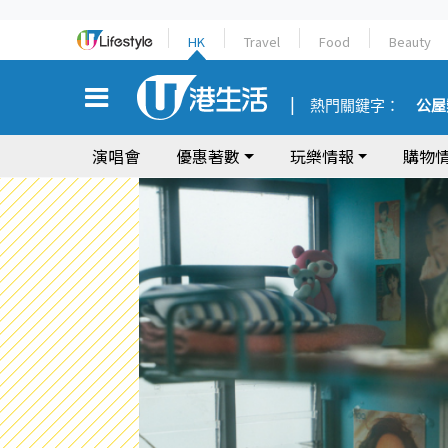
HK
Travel
Food
Beauty
熱門關鍵字：
公屋
演唱會
優惠著數
玩樂情報
購物