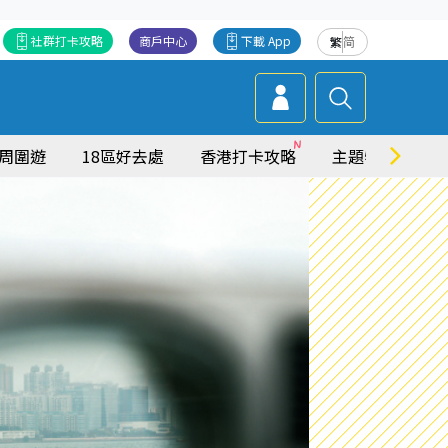
社群打卡攻略
商戶中心
下載 App
繁
简
周圍遊
18區好去處
香港打卡攻略
主題特集