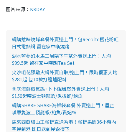
圖片來源：
KKDAY
網購惹味燒烤套餐外賣送上門！包Recolte櫻花粉紅
日式電熱鍋 留在家中嘆燒烤
湖水藍夢幻木馬三層架下午茶外賣送上門！人均
$99.5起 留在家中嘆靚Tea Set
尖沙咀花膠雞火鍋外賣自取/送上門！限時優惠人均
$281起 包10款打邊爐配料
粥底海鮮蒸氣鍋+卜卜蜆雞煲外賣送上門！人均
$150起嘆波士頓龍蝦/象拔蚌/鮑魚
網購SHAKE SHAKE海鮮袋套餐 外賣送上門！屋企
嘆原隻波士頓龍蝦/鮑魚/貴妃蚌
馬來西亞貓山王榴槤直送香港！榴槤果園36小時內
空運到港 即日送到屋企樓下