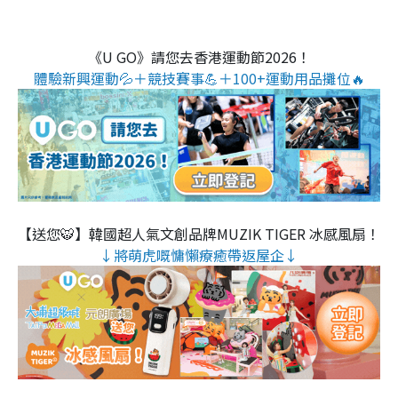
《U GO》請您去香港運動節2026！
體驗新興運動💦＋競技賽事💪＋100+運動用品攤位🔥
【送您🐯】韓國超人氣文創品牌MUZIK TIGER 冰感風扇！
↓將萌虎嘅慵懶療癒帶返屋企↓