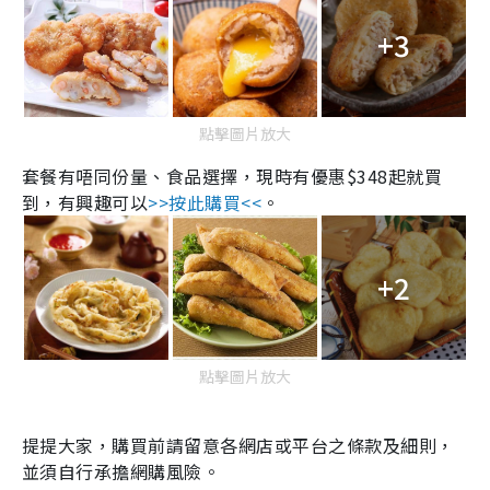
+3
點擊圖片放大
套餐有唔同份量、食品選擇，現時有優惠
$348
起就買
到，有興趣可以
>>
按此購買
<<
。
+2
點擊圖片放大
提提大家，購買前請留意各網店或平台之條款及細則，
並須自行承擔網購風險。