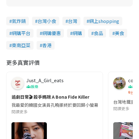
氣炸鍋
台灣小食
台灣
網上shopping
網購平台
網購優惠
網購
食品
美食
東南亞菜
香港
更多真實評價
Just_A_Girl_eats
co c
娛樂
吹
台灣
追劇日常🎬 殺手媽咪 A Bona Fide Killer
台灣地鐵宣
我最愛的韓國女演員孔曉振終於要回歸小螢幕啦!這次的劇本改編自同名
閱讀更多
閱讀更多