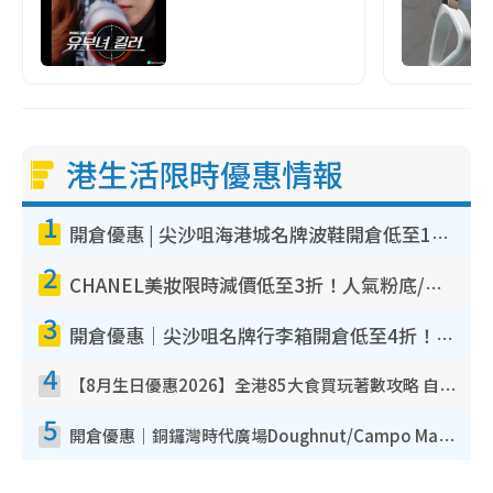
港生活限時優惠情報
1
開倉優惠 | 尖沙咀海港城名牌波鞋開倉低至1折！On鞋$899起／Joy&Peace鞋履$98起
2
CHANEL美妝限時減價低至3折！人氣粉底/唇膏/精華液低至$275！COCO香水都有平
3
開倉優惠｜尖沙咀名牌行李箱開倉低至4折！一連5日 American Tourister/ace./Hallmark $200起！
4
【8月生日優惠2026】全港85大食買玩著數攻略 自助餐/火鍋放題同行免費＋誠品/DONKI送現金券
5
開倉優惠｜銅鑼灣時代廣場Doughnut/Campo Marzio開倉低至1折！背囊、書包、手袋劈價$200起