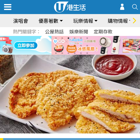
演唱會
優惠著數
玩樂情報
購物情報
熱門關鍵字：
公屋熱話
娛樂新聞
定期存款