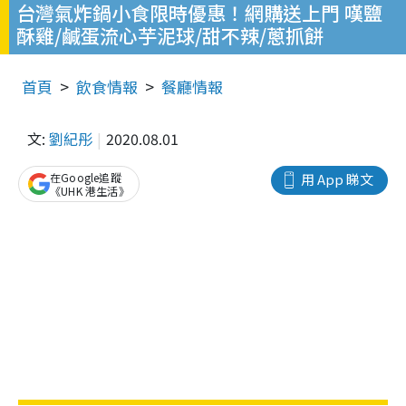
台灣氣炸鍋小食限時優惠！網購送上門 嘆鹽
酥雞/鹹蛋流心芋泥球/甜不辣/蔥抓餅
首頁
飲食情報
餐廳情報
文:
劉紀彤
2020.08.01
在Google追蹤
用 App 睇文
《UHK 港生活》