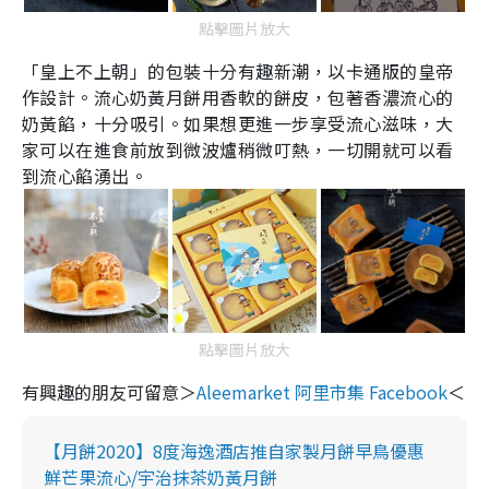
點擊圖片放大
「皇上不上朝」的包裝十分有趣新潮，以卡通版的皇帝
作設計。流心奶黃月餅用香軟的餅皮，包著香濃流心的
奶黃餡，十分吸引。如果想更進一步享受流心滋味，大
家可以在進食前放到微波爐稍微叮熱，一切開就可以看
到流心餡湧出。
點擊圖片放大
有興趣的朋友可留意＞
Aleemarket
阿里市集
Facebook
＜
【月餅2020】8度海逸酒店推自家製月餅早鳥優惠
鮮芒果流心/宇治抹茶奶黃月餅