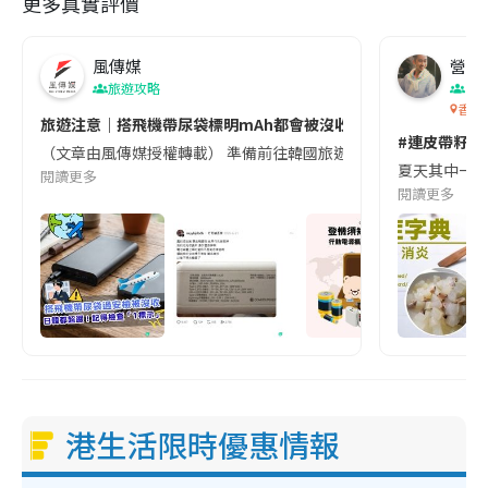
更多真實評價
風傳媒
營養教
旅遊攻略
生
香港
旅遊注意｜搭飛機帶尿袋標明mAh都會被沒收😱出發前切記檢查「1
#連皮帶籽都
（文章由風傳媒授權轉載） 準備前往韓國旅遊的民眾，近期要特別留
夏天其中一種時
閱讀更多
閱讀更多
港生活限時優惠情報