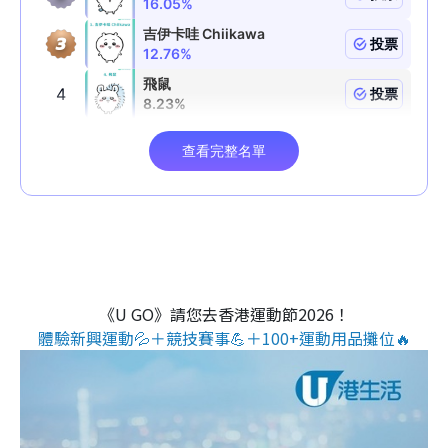
《U GO》請您去香港運動節2026！
體驗新興運動💦＋競技賽事💪＋100+運動用品攤位🔥