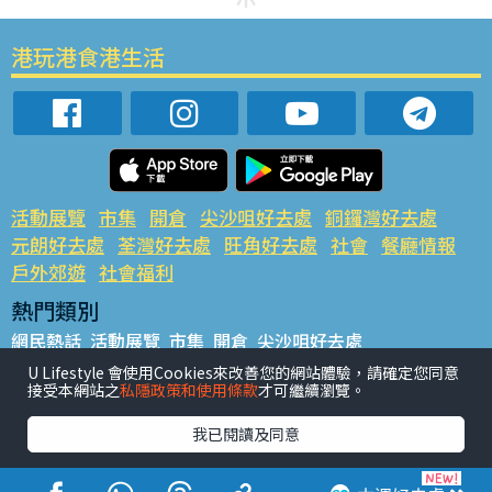
港玩港食港生活
活動展覽
市集
開倉
尖沙咀好去處
銅鑼灣好去處
元朗好去處
荃灣好去處
旺角好去處
社會
餐廳情報
戶外郊遊
社會福利
熱門類別
網民熱話
活動展覽
市集
開倉
尖沙咀好去處
銅鑼灣好去處
元朗好去處
荃灣好去處
旺角好去處
社會
U Lifestyle 會使用Cookies來改善您的網站體驗，請確定您同意
接受本網站之
私隱政策和使用條款
才可繼續瀏覽。
餐廳情報
戶外郊遊
熱門標籤
我已閱讀及同意
#UGO搵好去處
#人氣活動推介
#美食社群熱話
#親子玩樂好去處
#ULifestyle應用程式
#限時搶