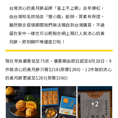
台灣流心奶黃月餅品牌「皇上不上朝」去年爆紅，
由台灣知名烘焙店「狸小路」創辦，質素有保證。
雖然肺炎疫情期間我們無法親自到台灣購買，不過
留在家中一樣也可以輕鬆在網上預訂人氣流心奶黃
月餅，即刻睇吓喺邊度訂啦！
現在早鳥優惠低至
75
折，優惠期由即日起至
8
月
28
日，
9
件裝流心奶黃月餅只需
$218
(原價
$280
)、
12
件裝的流心
奶黃月餅更減至
$285
(原價
$380
)
+2