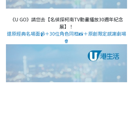
《U GO》請您去【名偵探柯南TV動畫播放30週年紀念
展】！
還原經典名場面📹＋30位角色同框📸＋原創限定感謝劇場
🍿