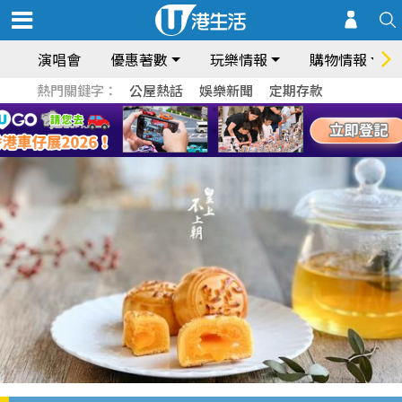
演唱會
優惠著數
玩樂情報
購物情報
熱門關鍵字：
公屋熱話
娛樂新聞
定期存款