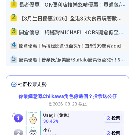
1
長者優惠｜OK便利店推樂悠咭優惠！買麵包/牛奶/保健品拍卡即減
2
【8月生日優惠2026】全港85大食買玩著數攻略 自助餐/火鍋放題同行免費＋誠品/DONKI送現金券
3
開倉優惠｜銅鑼灣MICHAEL KORS開倉低至17折！直擊$500起買手袋/銀包/鞋款 必買經典Jet Set系列
4
開倉優惠｜馬拉松開倉低至3折！直擊$99起買adidas／New Balance／Puma鞋款 STANLEY保溫杯劈價至$119起
5
廚具優惠｜普樂氏/意美廚/Buffalo廚具低至3折！$89起買煎鍋／炒鑊／個人鍋 同場小家電激減至$99起