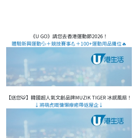
《U GO》請您去香港運動節2026！
體驗新興運動💦＋競技賽事💪＋100+運動用品攤位🔥
【送您🐯】韓國超人氣文創品牌MUZIK TIGER 冰感風扇！
↓將萌虎嘅慵懶療癒帶返屋企↓