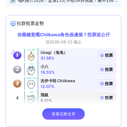
唱K推介2026︱全港13大卡啦OK好去處！最平$36起 日文K都有！(附地址+收費詳情)