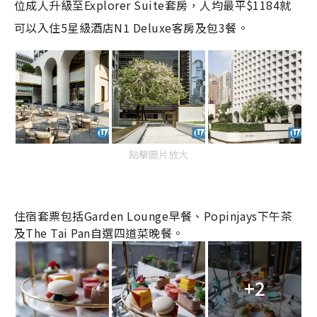
位成人升級至
Explorer Suite
套房，人均最平
$1184
就
可以入住
5
星級酒店
N1 Deluxe
客房及包
3
餐。
點擊圖片放大
住宿套票包括
Garden Lounge
早餐、
Popinjays
下午茶
及
The Tai Pan
自選四道菜晚餐。
+2