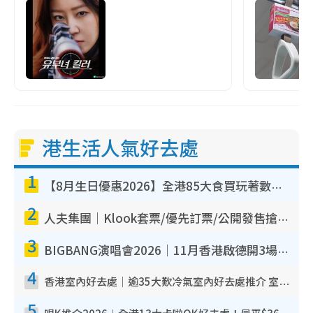
港生活人氣好去處
1
【8月生日優惠2026】全港85大食買玩著數攻略 自助餐/火鍋放題同行免費＋誠品/DONKI送現金券
2
人夫集團｜Klook套票/優先訂票/公開發售搶飛攻略！附票價.購票連結.場地座位表
3
BIGBANG演唱會2026｜11月香港啟德開3場！實名制VIP申請、優先購票攻略
4
香港室內好去處｜逾35大歎冷氣室內好去處推介 室內活動免費避雨無懼落雨
5