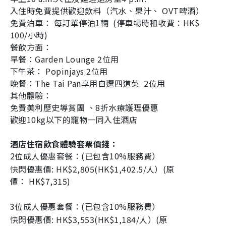
入住時免費提供歡迎飲料（汽水、果汁、
OVT
啤酒）
免費泊車：
每訂單停泊
1
輛
(停車場時租收費：
HK$
100/
小時)
餐飲方面：
早餐：
Garden Lounge 2
位用
下午茶：
Popinjays 2
位用
晚餐：
The Tai Pan
享用自選四道菜
2
位用
其他體驗：
免費美利歷史導賞團
、
8
折水療護理優惠
歡迎
10kg
以下的竉物一同入住酒店
酒店住宿飲食體驗套票價錢：
2
位成人優惠套餐：(已包含
10%
服務費）
快閃優惠價
: HK$2
,
805
(
HK$1
,
402.5/
人）(原
價
：
HK$7
,
315
)
3
位成人優惠套餐：(已包含
10%
服務費）
快閃優惠價
: HK$3
,
553
(
HK$1
,
184/
人）(原