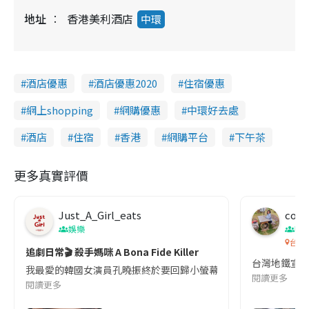
地址
香港美利酒店
中環
酒店優惠
酒店優惠2020
住宿優惠
網上shopping
網購優惠
中環好去處
酒店
住宿
香港
網購平台
下午茶
更多真實評價
Just_A_Girl_eats
co c
娛樂
吹
台灣
追劇日常🎬 殺手媽咪 A Bona Fide Killer
台灣地鐵宣
我最愛的韓國女演員孔曉振終於要回歸小螢幕啦!這次的劇本改編自同名
閱讀更多
閱讀更多