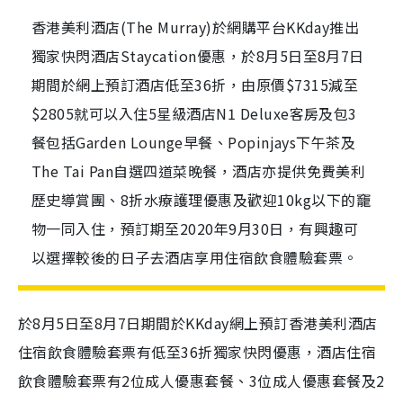
香港美利酒店(The Murray)於網購平台KKday推出
獨家快閃酒店Staycation優惠，於8月5日至8月7日
期間於網上預訂酒店低至36折，由原價$7315減至
$2805就可以入住5星級酒店N1 Deluxe客房及包3
餐包括Garden Lounge早餐、Popinjays下午茶及
The Tai Pan自選四道菜晚餐，酒店亦提供免費美利
歷史導賞團、8折水療護理優惠及歡迎10kg以下的竉
物一同入住，預訂期至2020年9月30日，有興趣可
以選擇較後的日子去酒店享用住宿飲食體驗套票。
於
8
月
5
日至
8
月
7
日期間於
KKday
網上預訂香港美利酒店
住宿飲食體驗套票有低至
36
折獨家快閃優惠，酒店住宿
飲食體驗套票有
2
位成人優惠套餐、
3
位成人優惠套餐及
2