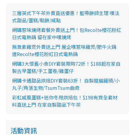
三層英式下午茶外賣直送優惠！藍帶餅師主理 嘆法
式甜品/蛋糕/鬆餅/咸點
網購惹味燒烤套餐外賣送上門！包Recolte櫻花粉紅
日式電熱鍋 留在家中嘆燒烤
無激素雞煲外賣送上門 屋企嘆惹味雞煲/肥牛火鍋
連Recolte櫻花粉紅日式電熱鍋
網購3大懷舊小食DIY套裝限時72折！$188起在家自
製古早蛋糕/手工蛋卷/雞蛋仔
網購卡通甜品烘焙DIY套裝63折！ 自製龍貓饅頭/小
丸子/角落生物/TsumTsum曲奇
彩虹戚風蛋糕+迷你冬甩烘焙包！$198有齊全套材
料直送上門 在家自製甜品下午茶
活動資訊