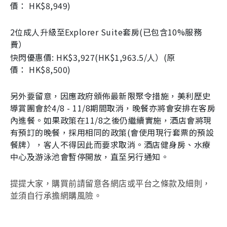
價
：
HK$8
,
949
)
2
位成人升級至
Explorer Suite
套房(已包含
10%
服務
費）
快閃優惠價
: HK$3
,
927
(
HK$1
,
963.5/
人）(原
價：
HK$8
,
500
)
另外要留意，因應政府頒佈最新限聚令措施，美利歷史
導賞團會於4/8 - 11/8期間取消，晚餐亦將會安排在客房
內進餐。如果政策在11/8之後仍繼續實施，酒店會將現
有預訂的晚餐，採用相同的政策(會使用現行套票的預設
餐牌），客人不得因此而要求取消。酒店健身房、水療
中心及游泳池會暫停開放，直至另行通知。
提提大家，購買前請留意各網店或平台之條款及細則，
並須自行承擔網購風險。