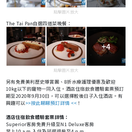
點擊圖片放大
The Tai Pan
自選四道菜晚餐：
+4
點擊圖片放大
另有免費美利歷史導賞團、
8
折水療護理優惠及歡迎
10kg
以下的竉物一同入住。酒店住宿飲食體驗套票預訂
期至
2020
年
9
月
30
日，可以選擇較後日子入住酒店。有
興趣可以
>>按此睇睇預訂詳情 <<
！
酒店住宿飲食體驗套票詳情：
Superior
客房免費升級至
N1 Deluxe
客房
早上
10 a.m.
入住及延遲退房至
4 p.m.