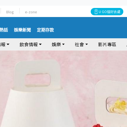
Blog
e-zone
U GO搵好去處
熱話
娛樂新聞
定期存款
情報
飲食情報
娛樂
社會
影片專區