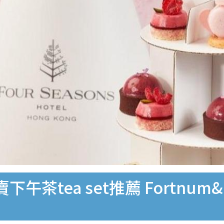
茶tea set推薦 Fortnum