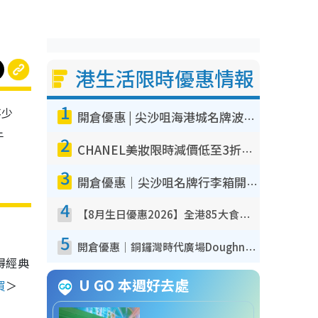
港生活限時優惠情報
1
不少
開倉優惠 | 尖沙咀海港城名牌波鞋開倉低至1折！On鞋$899起／Joy&Peace鞋履$98起
午
2
CHANEL美妝限時減價低至3折！人氣粉底/唇膏/精華液低至$275！COCO香水都有平
3
開倉優惠｜尖沙咀名牌行李箱開倉低至4折！一連5日 American Tourister/ace./Hallmark $200起！
4
【8月生日優惠2026】全港85大食買玩著數攻略 自助餐/火鍋放題同行免費＋誠品/DONKI送現金券
5
開倉優惠｜銅鑼灣時代廣場Doughnut/Campo Marzio開倉低至1折！背囊、書包、手袋劈價$200起
得經典
U GO 本週好去處
買
＞