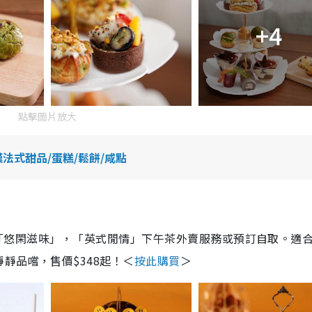
+4
點擊圖片放大
法式甜品/蛋糕/鬆餅/咸點
園」、「悠閑滋味」，「英式閒情」下午茶外賣服務或預訂自取。適
靜品嚐，售價$348起！＜
按此購買
＞