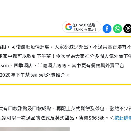
在Google追蹤
《UHK 港生活》
靚相，可惜最近疫情肆虐，大家都減少外出，不過其實香港有
算安坐家中都可以歎到下午茶！今次就為大家推介多間人氣外賣下
m & Mason、四季酒店、半島酒店等等。其中更有餐廳與外賣平台
020年下午茶tea set外賣推介。
理，共有四款甜點及四款咸點，再配上英式鬆餅及茶包，當然不少
家可以一次過品嚐法式及英式甜品，售價$665起。＜
按此購