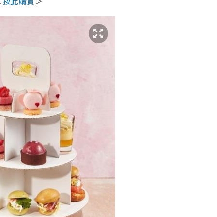
＜
按此購買
＞