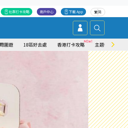
社群打卡攻略
商戶中心
下載 App
繁
简
周圍遊
18區好去處
香港打卡攻略
主題特集