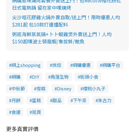
網購惹味燒烤套餐外賣送上門！包Recolte櫻花粉紅
日式電熱鍋 留在家中嘆燒烤
尖沙咀花膠雞火鍋外賣自取/送上門！限時優惠人均
$281起 包10款打邊爐配料
粥底海鮮蒸氣鍋+卜卜蜆雞煲外賣送上門！人均
$150起嘆波士頓龍蝦/象拔蚌/鮑魚
網上shopping
烘焙
網購優惠
網購平台
網購
DIY
角落生物
街頭小食
中秋節
雪糕
Disney
櫻桃小丸子
月餅
蛋糕
甜品
下午茶
朱古力
食譜
抵買
更多真實評價