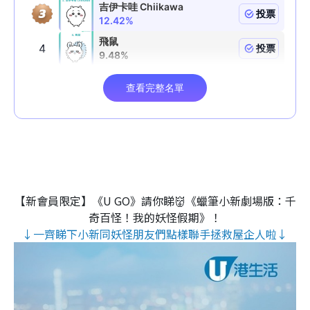
【新會員限定】《U GO》請你睇👹《蠟筆小新劇場版：千
奇百怪！我的妖怪假期》！
↓一齊睇下小新同妖怪朋友們點樣聯手拯救屋企人啦↓