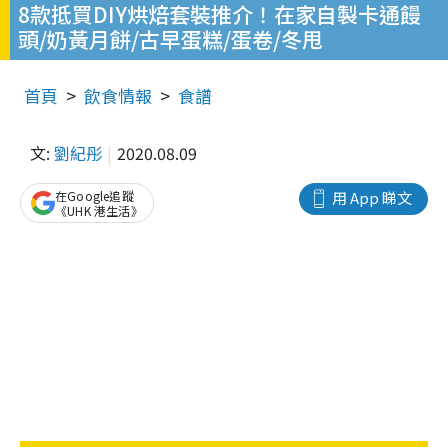
8款抵買DIY烘焙套裝推介！在家自製卡通饅
頭/奶黃月餅/古早蛋糕/蛋卷/冬甩
首頁
飲食情報
食譜
文:
劉紀彤
2020.08.09
在Google追蹤
用 App 睇文
《UHK 港生活》