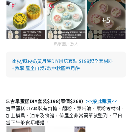
+5
點擊圖片放大
冰皮/酥皮奶黃月餅DIY烘焙套裝 $198起全套材料
+教學 屋企自製7款中秋圖案月餅
5.
古早蛋糕
DIY
套裝
$198
(原價
$268
）
>>
按此購買
<<
古早蛋糕
DIY
套裝有齊糖、麵粉、粟米油、粟粉等材料，
加上模具、油布及食譜，係屋企非常簡單就整到，平日
當下午茶食都唔錯！