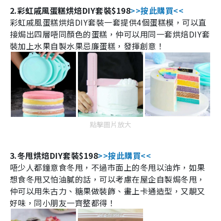
2.
彩虹戚風蛋糕烘焙
DIY
套裝$198
>>
按此購買
<<
彩虹戚風蛋糕烘焙
DIY
套裝一套提供
4
個蛋糕模，可以直
接焗出四層唔同顏色的蛋糕，仲可以用同一套烘焙
DIY
套
裝加上水果自製水果忌廉蛋糕，發揮創意！
點擊圖片放大
3.
冬甩烘焙
DIY
套裝$198
>>
按此購買
<<
唔少人都鐘意食冬甩，不過市面上的冬甩以油炸，如果
想食冬甩又怕油膩的話，可以考慮在屋企自製焗冬甩，
仲可以用朱古力、糖果做裝飾、畫上卡通造型，又靚又
好味，同小朋友一齊整都得！