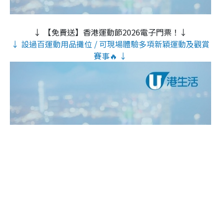
↓ 【免費送】香港運動節2026電子門票！↓
↓ 設過百運動用品攤位 / 可現場體驗多項新穎運動及觀賞
賽事🔥 ↓