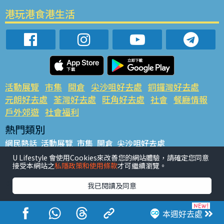
港玩港食港生活
活動展覽
市集
開倉
尖沙咀好去處
銅鑼灣好去處
元朗好去處
荃灣好去處
旺角好去處
社會
餐廳情報
戶外郊遊
社會福利
熱門類別
網民熱話
活動展覽
市集
開倉
尖沙咀好去處
銅鑼灣好去處
元朗好去處
荃灣好去處
旺角好去處
社會
U Lifestyle 會使用Cookies來改善您的網站體驗，請確定您同意
接受本網站之
私隱政策和使用條款
才可繼續瀏覽。
餐廳情報
戶外郊遊
熱門標籤
我已閱讀及同意
#UGO搵好去處
#人氣活動推介
#美食社群熱話
#親子玩樂好去處
#ULifestyle應用程式
#限時搶
本週好去處
#UJetso禮物放送
#ULifestyle商戶中心
#著數
#網絡熱話