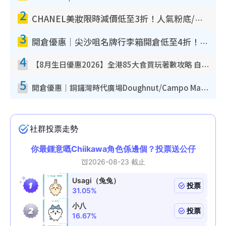
2
CHANEL美妝限時減價低至3折！人氣粉底/唇膏/精華液低至$275！COCO香水都有平
3
開倉優惠｜尖沙咀名牌行李箱開倉低至4折！一連5日 American Tourister/ace./Hallmark $200起！
4
【8月生日優惠2026】全港85大食買玩著數攻略 自助餐/火鍋放題同行免費＋誠品/DONKI送現金券
5
開倉優惠｜銅鑼灣時代廣場Doughnut/Campo Marzio開倉低至1折！背囊、書包、手袋劈價$200起