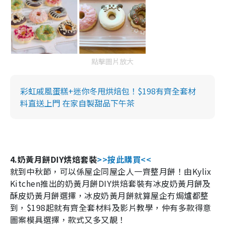
點擊圖片放大
彩虹戚風蛋糕+迷你冬甩烘焙包！$198有齊全套材
料直送上門 在家自製甜品下午茶
4.
奶黃月餅
DIY
烘焙套裝
>>
按此購買
<<
就到中秋節，可以係屋企同屋企人一齊整月餅！由
Kylix
Kitchen
推出的奶黃月餅
DIY
烘焙套裝有冰皮奶黃月餅及
酥皮奶黃月餅選擇，冰皮奶黃月餅就算屋企冇焗爐都整
到，
$198
起就有齊全套材料及影片教學，仲有多款得意
圖案模具選擇，款式又多又靚！