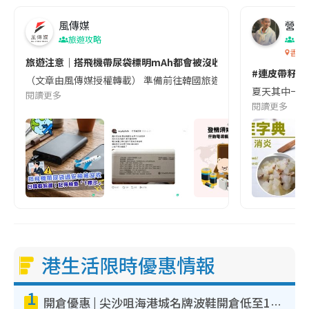
風傳媒
營養教
旅遊攻略
生
香港
旅遊注意｜搭飛機帶尿袋標明mAh都會被沒收😱出發前切記檢查「1
#連皮帶籽都
（文章由風傳媒授權轉載） 準備前往韓國旅遊的民眾，近期要特別留
夏天其中一種時
閱讀更多
閱讀更多
港生活限時優惠情報
1
開倉優惠 | 尖沙咀海港城名牌波鞋開倉低至1折！On鞋$899起／Joy&Peace鞋履$98起