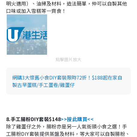
明火適用）、油掃及材料，造法簡單，仲可以自製其他
口味或加入雪糕等一齊食！
點擊圖片放大
網購3大懷舊小食DIY套裝限時72折！$188起在家自
製古早蛋糕/手工蛋卷/雞蛋仔
8.
手工腸粉
DIY
套裝
$148
>>
按此購買
<<
除了雞蛋仔之外，腸粉亦是另一人氣街頭小食之選！手
工腸粉
DIY
套裝提供蒸盤及材料，等大家可以自製腸粉、