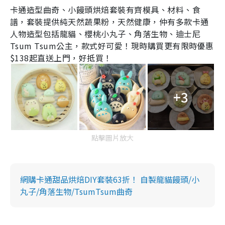
卡通造型曲奇、小饅頭烘焙套裝有齊模具、材料、食
譜，套裝提供純天然蔬果粉，天然健康，仲有多款卡通
人物造型包括龍貓、櫻桃小丸子、角落生物、迪士尼
Tsum Tsum
公主，款式好可愛！現時購買更有限時優惠
$138
起直送上門，好抵買！
+3
點擊圖片放大
網購卡通甜品烘焙DIY套裝63折！ 自製龍貓饅頭/小
丸子/角落生物/TsumTsum曲奇