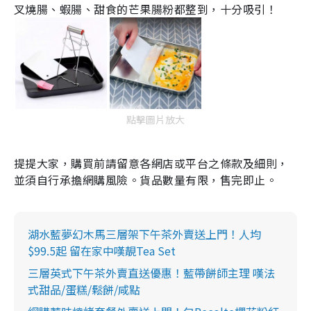
叉燒腸、蝦腸、甜食的芒果腸粉都整到，十分吸引！
點擊圖片放大
提提大家，購買前請留意各網店或平台之條款及細則，
並須自行承擔網購風險。貨品數量有限，售完即止。
湖水藍夢幻木馬三層架下午茶外賣送上門！人均
$99.5起 留在家中嘆靚Tea Set
三層英式下午茶外賣直送優惠！藍帶餅師主理 嘆法
式甜品/蛋糕/鬆餅/咸點