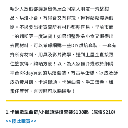
唔少人放假都鐘意留係屋企同家人朋友一齊整甜
品、烘焙小食，有得食又有得玩，輕輕鬆鬆渡過假
期。不過要出街買齊所有材料都唔容易，早前市面
上的麵粉更一度缺貨！如果想整甜品小食又懶得出
去買材料，可以考慮網購一些DIY烘焙套裝，一套有
齊所有材料、用具及影片教學，送到上屋企直接跟
住整就得，夠晒方便！以下為大家推介幾款於網購
平台KKday買到的烘焙套裝，有古早蛋糕、冰皮及酥
皮奶黃月餅、卡通饅頭、卡通曲奇、手工蛋卷、雞
蛋仔等等，有興趣可以睇睇啦！
1.
卡通造型曲奇
/
小饅頭烘焙套裝$138起（原價$218）
>>
按此購買
<<