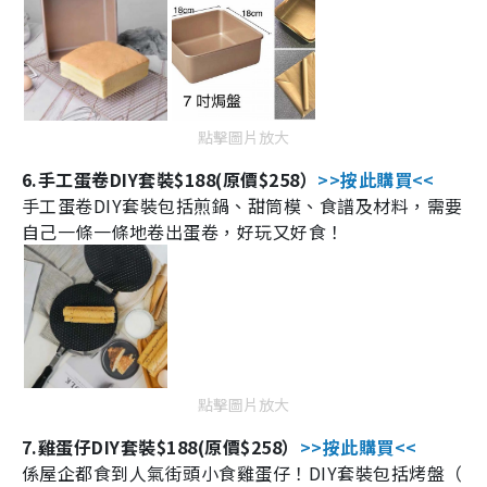
點擊圖片放大
6.
手工蛋卷
DIY
套裝
$188
(原價
$258
）
>>
按此購買
<<
手工蛋卷
DIY
套裝包括煎鍋、甜筒模、食譜及材料，需要
自己一條一條地卷出蛋卷，好玩又好食！
點擊圖片放大
7.
雞蛋仔
DIY
套裝
$188
(原價
$258
）
>>
按此購買
<<
係屋企都食到人氣街頭小食雞蛋仔！
DIY
套裝包括烤盤（