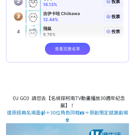
《U GO》請您去【名偵探柯南TV動畫播放30週年紀念
展】！
還原經典名場面📹＋30位角色同框📸＋原創限定感謝劇場
🍿