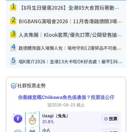
1
【8月生日優惠2026】全港85大食買玩著數攻略 自助餐/火鍋放題同行免費＋誠品/DONKI送現金券
2
BIGBANG演唱會2026｜11月香港啟德開3場！實名制VIP申請、優先購票攻略
3
人夫集團｜Klook套票/優先訂票/公開發售搶飛攻略！附票價.購票連結.場地座位表
4
啟德體育園入場懶人包︱場地守則12違禁品不可進場准帶細水樽但全場禁樽蓋！應援牌有限制！
5
唱K推介2026︱全港13大卡啦OK好去處！最平$36起 日文K都有！(附地址+收費詳情)