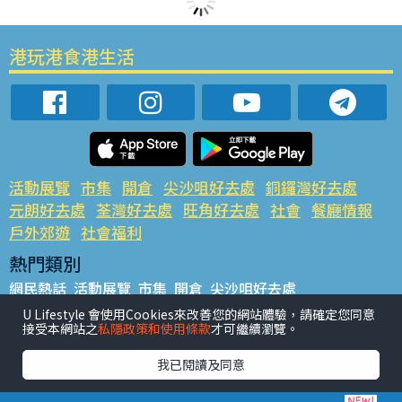
港玩港食港生活
活動展覽
市集
開倉
尖沙咀好去處
銅鑼灣好去處
元朗好去處
荃灣好去處
旺角好去處
社會
餐廳情報
戶外郊遊
社會福利
熱門類別
網民熱話
活動展覽
市集
開倉
尖沙咀好去處
銅鑼灣好去處
元朗好去處
荃灣好去處
旺角好去處
社會
U Lifestyle 會使用Cookies來改善您的網站體驗，請確定您同意
接受本網站之
私隱政策和使用條款
才可繼續瀏覽。
餐廳情報
戶外郊遊
熱門標籤
我已閱讀及同意
#UGO搵好去處
#人氣活動推介
#美食社群熱話