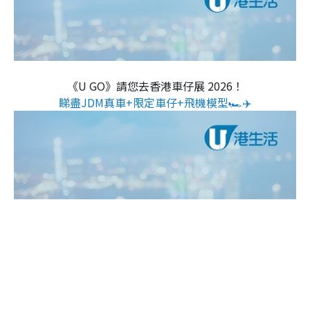
《U GO》請您去香港車仔展 2026！
睇盡JDM真車+限定車仔+飛機模型🏎️✈️