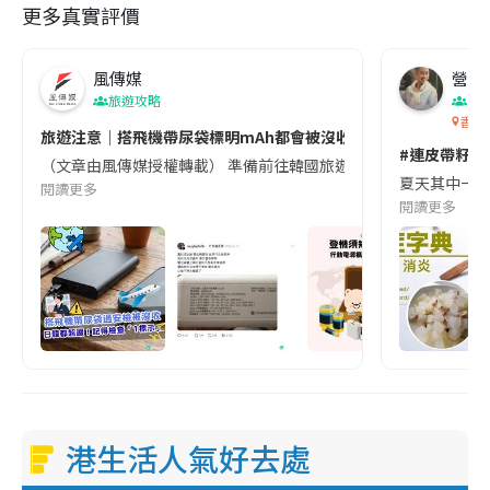
更多真實評價
風傳媒
營養教
旅遊攻略
生
香港
旅遊注意｜搭飛機帶尿袋標明mAh都會被沒收😱出發前切記檢查「1
#連皮帶籽都
（文章由風傳媒授權轉載） 準備前往韓國旅遊的民眾，近期要特別留
夏天其中一種時
閱讀更多
閱讀更多
港生活人氣好去處