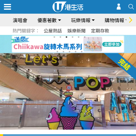
演唱會
優惠著數
玩樂情報
購物情報
熱門關鍵字：
公屋熱話
娛樂新聞
定期存款