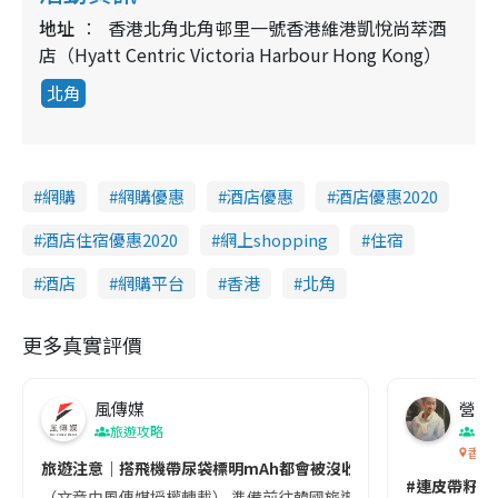
地址
香港北角北角邨里一號香港維港凱悅尚萃酒
店（Hyatt Centric Victoria Harbour Hong Kong）
北角
網購
網購優惠
酒店優惠
酒店優惠2020
酒店住宿優惠2020
網上shopping
住宿
酒店
網購平台
香港
北角
更多真實評價
風傳媒
營養教
旅遊攻略
生
香港
旅遊注意｜搭飛機帶尿袋標明mAh都會被沒收😱出發前切記檢查「1
#連皮帶籽都
（文章由風傳媒授權轉載） 準備前往韓國旅遊的民眾，近期要特別留