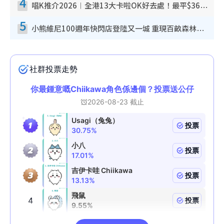
4
唱K推介2026︱全港13大卡啦OK好去處！最平$36起 日文K都有！(附地址+收費詳情)
5
小熊維尼100週年快閃店登陸又一城 重現百畝森林經典場景／獨家限定盲盒登場／專屬DIY香水