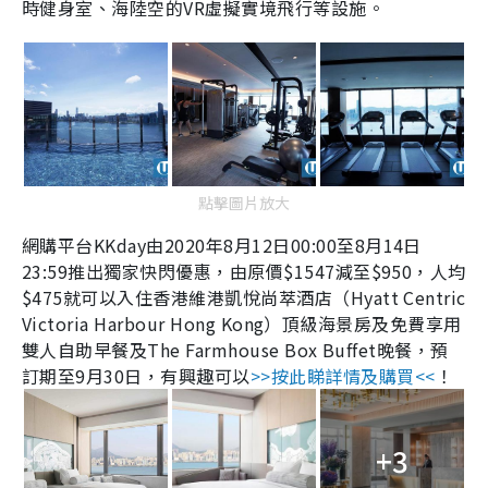
時健身室、海陸空的
VR
虛擬實境飛行等設施。
點擊圖片放大
網購平台
KKday
由
2020
年
8
月
12
日
00:00
至
8
月
14
日
23:59
推出獨家快閃優惠，由原價$1547減至$950，人均
$475
就可以入住香港維港凱悅尚萃酒店（Hyatt Centric
Victoria Harbour Hong Kong）頂級海景房及免費享用
雙人自助早餐及
The Farmhouse Box Buffet
晚餐，預
訂期至
9
月
30
日，有興趣可以
>>
按此睇詳情及購買
<<
！
+3