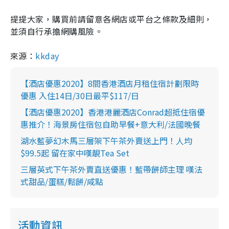
提提大家，購買前請留意各網店或平台之條款及細則，
並須自行承擔網購風險。
來源：
kkday
【酒店優惠2020】8間香港酒店月租住宿計劃限時
優惠 入住14日/30日最平$117/日
【酒店優惠2020】香港港麗酒店Conrad超抵住宿優
惠推介！海景房住宿包自助早餐+意大利/法國晚餐
湖水藍夢幻木馬三層架下午茶外賣送上門！人均
$99.5起 留在家中嘆靚Tea Set
三層英式下午茶外賣直送優惠！藍帶餅師主理 嘆法
式甜品/蛋糕/鬆餅/咸點
活動資訊