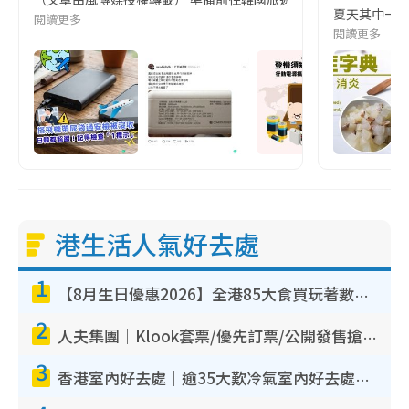
夏天其中一種時
閱讀更多
閱讀更多
港生活人氣好去處
1
【8月生日優惠2026】全港85大食買玩著數攻略 自助餐/火鍋放題同行免費＋誠品/DONKI送現金券
2
人夫集團｜Klook套票/優先訂票/公開發售搶飛攻略！附票價.購票連結.場地座位表
3
香港室內好去處｜逾35大歎冷氣室內好去處推介 室內活動免費避雨無懼落雨