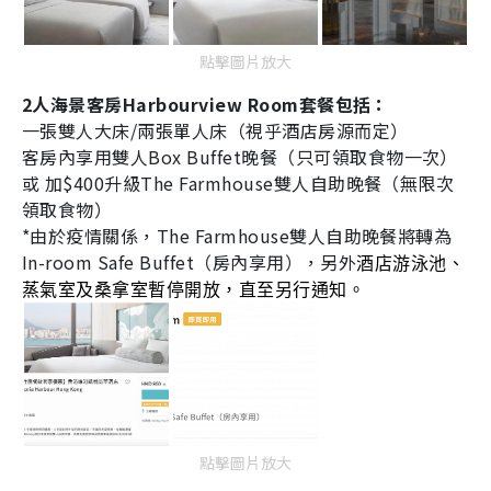
點擊圖片放大
2
人海景客房
Harbourview Room
套餐包括：
一張雙人大床
/
兩張單人床（視乎酒店房源而定）
客房內享用雙人
Box Buffet
晚餐（只可領取食物一次）
或 加
$400
升級
The Farmhouse
雙人自助晚餐（無限次
領取食物）
*由於疫情關係，
The Farmhouse
雙人自助晚餐將轉為
In-room Safe Buffet
（房內享用），另外
酒店游泳池、
蒸氣室及桑拿室暫停開放，直至另行通知。
點擊圖片放大