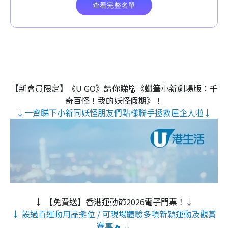
【新會員限定】《U GO》請你睇👹《蠟筆小新劇場版：千
奇百怪！我的妖怪假期》！
↓一齊睇下小新同妖怪朋友們點樣聯手拯救屋企人啦↓
↓ 【免費送】香港運動節2026電子門票！↓
↓ 設過百運動用品攤位 / 可現場體驗多項新穎運動及觀賞
賽事🔥 ↓