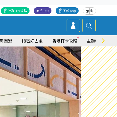
社群打卡攻略
商戶中心
下載 App
繁
简
周圍遊
18區好去處
香港打卡攻略
主題特集