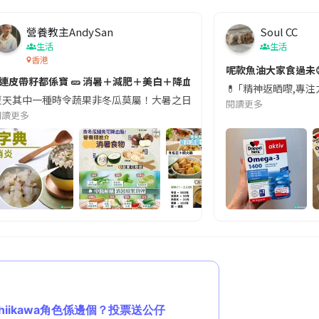
營養教主AndySan
Soul CC
生活
生活
香港
切記檢查「1標示」🚨
呢款魚油大家食過未
#連皮帶籽都係寶 🥒 消暑＋減肥＋美白＋降血脂
近期要特別留意隨身行李中的行動電源。一名旅客日前在機場安檢時，明明攜
💊 ｢精神返晒嚟,專
天其中一種時令蔬果非冬瓜莫屬！大暑之日，點都要飲碗冬瓜湯消暑解渴！除了解暑，冬瓜仲有
閱讀更多
閱讀更多