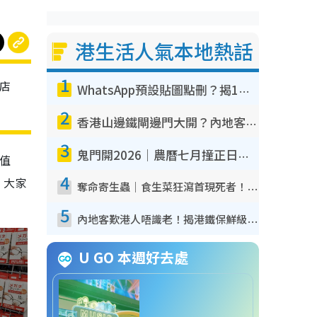
港生活人氣本地熱話
1
禧店
WhatsApp預設貼圖點刪？揭1招「反向操作」還原簡潔介面 附3步實測教學
2
香港山邊鐵閘邊門大開？內地客困惑意義何在！網民神回覆：呢種叫法理性防禦
3
鬼門開2026｜農曆七月撞正日全食特別邪？專家警告切忌做一事！揭4大禁忌+2招保平安
值
4
，大家
奪命寄生蟲｜食生菜狂瀉首現死者！疫潮惡化錄1.8萬宗病例 揭洗菜3大謬誤
5
內地客歎港人唔識老！揭港鐵保鮮級冷氣 港人求放過：咪投訴
U GO 本週好去處