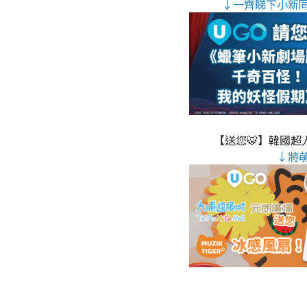
↓一齊睇下小新
【送您🐯】韓國超人
↓將