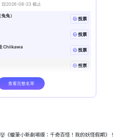
睇👹《蠟筆小新劇場版：千奇百怪！我的妖怪假期》！