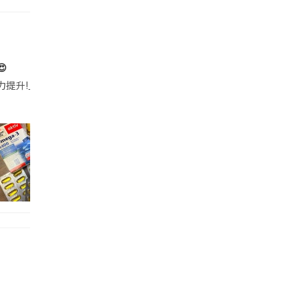

帶的行動電源機身已標示「10000mAh」，卻仍被要求當場丟棄，讓他
注力提升!｣ 長時間對住電腦､剪片寫稿,成日覺得眼睛乾澀､腦袋好似｢斷線｣｡試咗
好多鮮為人知嘅好處：減肥、消水腫、降血脂、美白養顏👇 冬瓜5大功效✨ 1️⃣ 利尿