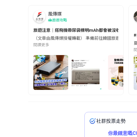
風傳媒
旅遊攻略
旅遊注意｜搭飛機帶尿袋標明mAh都會被沒收😱出發前
（文章由風傳媒授權轉載） 準備前往韓國旅遊的民眾，
夏
閱讀更多