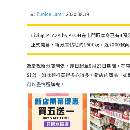
文:
Eunice Lam
2020.08.19
Living PLAZA by AEON在屯門區本身已有
正式開幕，新分店佔地約1600呎，近7000
為慶祝新分店開張，即日起至
8
月
23
日期間，在屯
$12)，如此類推買得多送得多。新店的商品一
可以盡情選購啦！