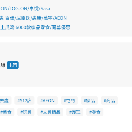
LOG-ON/卓悅/Sasa
百佳/屈臣氏/惠康/萬寧/AEON
店進駐土瓜灣 6000款家品零食/開幕優惠
9舖
屯門
去處
$12店
AEON
屯門
家品
商品
美食
玩具
文具精品
護理
零食