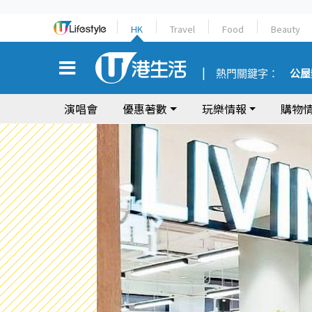
HK
Travel
Food
Beauty
熱門關鍵字：
公屋
演唱會
優惠著數
玩樂情報
購物