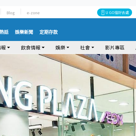
Blog
e-zone
U GO搵好去處
熱話
娛樂新聞
定期存款
情報
飲食情報
娛樂
社會
影片專區