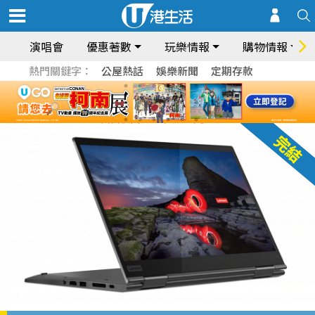
演唱會
優惠著數
玩樂情報
購物情報
熱門關鍵字：
公屋熱話
娛樂新聞
定期存款