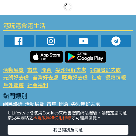
港玩港食港生活
活動展覽
市集
開倉
尖沙咀好去處
銅鑼灣好去處
元朗好去處
荃灣好去處
旺角好去處
社會
餐廳情報
戶外郊遊
社會福利
熱門類別
網民熱話
活動展覽
市集
開倉
尖沙咀好去處
銅鑼灣好去處
元朗好去處
荃灣好去處
旺角好去處
社會
U Lifestyle 會使用Cookies來改善您的網站體驗，請確定您同意
接受本網站之
私隱政策和使用條款
才可繼續瀏覽。
餐廳情報
戶外郊遊
熱門標籤
我已閱讀及同意