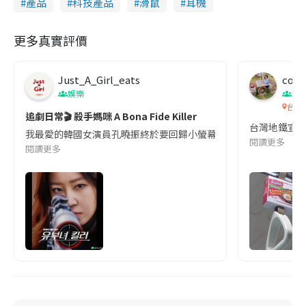
產品
科技產品
滑鼠
耳機
更多真實評價
Just_A_Girl_eats
co c
娛樂
吹
台灣
追劇日常🎬 殺手媽咪 A Bona Fide Killer
台灣地鐵宣
我最愛的韓國女演員孔曉振終於要回歸小螢幕啦!這次的劇本改編自同名
閱讀更多
閱讀更多