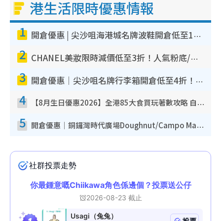
港生活限時優惠情報
1
開倉優惠 | 尖沙咀海港城名牌波鞋開倉低至1折！On鞋$899起／Joy&Peace鞋履$98起
2
CHANEL美妝限時減價低至3折！人氣粉底/唇膏/精華液低至$275！COCO香水都有平
3
開倉優惠｜尖沙咀名牌行李箱開倉低至4折！一連5日 American Tourister/ace./Hallmark $200起！
4
【8月生日優惠2026】全港85大食買玩著數攻略 自助餐/火鍋放題同行免費＋誠品/DONKI送現金券
5
開倉優惠｜銅鑼灣時代廣場Doughnut/Campo Marzio開倉低至1折！背囊、書包、手袋劈價$200起