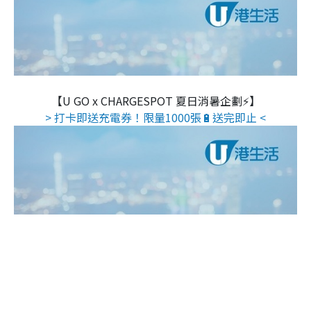
【U GO x CHARGESPOT 夏日消暑企劃⚡】
> 打卡即送充電券！限量1000張🔋送完即止 <