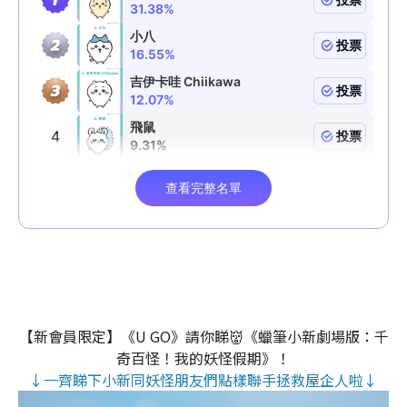
【新會員限定】《U GO》請你睇👹《蠟筆小新劇場版：千
奇百怪！我的妖怪假期》！
↓一齊睇下小新同妖怪朋友們點樣聯手拯救屋企人啦↓