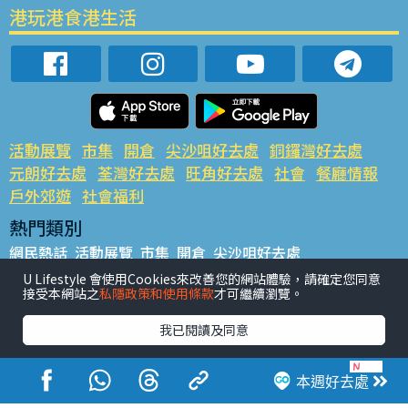
港玩港食港生活
活動展覽
市集
開倉
尖沙咀好去處
銅鑼灣好去處
元朗好去處
荃灣好去處
旺角好去處
社會
餐廳情報
戶外郊遊
社會福利
熱門類別
網民熱話
活動展覽
市集
開倉
尖沙咀好去處
銅鑼灣好去處
元朗好去處
荃灣好去處
旺角好去處
社會
U Lifestyle 會使用Cookies來改善您的網站體驗，請確定您同意
接受本網站之
私隱政策和使用條款
才可繼續瀏覽。
餐廳情報
戶外郊遊
熱門標籤
我已閱讀及同意
#UGO搵好去處
#人氣活動推介
#美食社群熱話
#親子玩樂好去處
#ULifestyle應用程式
#限時搶
本週好去處
#UJetso禮物放送
#ULifestyle商戶中心
#著數
#網絡熱話