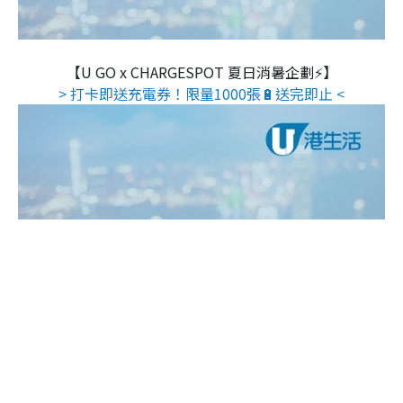
【U GO x CHARGESPOT 夏日消暑企劃⚡】
> 打卡即送充電券！限量1000張🔋送完即止 <