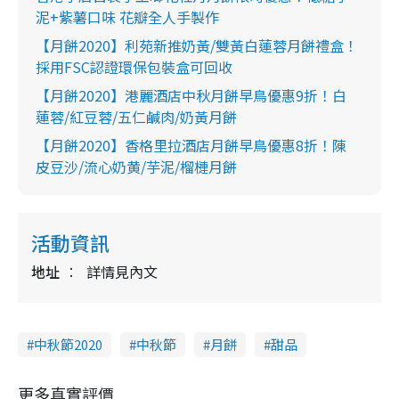
泥+紫薯口味 花瓣全人手製作
【月餅2020】利苑新推奶黃/雙黃白蓮蓉月餅禮盒！
採用FSC認證環保包裝盒可回收
【月餅2020】港麗酒店中秋月餅早鳥優惠9折！白
蓮蓉/紅豆蓉/五仁鹹肉/奶黃月餅
【月餅2020】香格里拉酒店月餅早鳥優惠8折！陳
皮豆沙/流心奶黄/芋泥/榴槤月餅
活動資訊
地址
詳情見內文
中秋節2020
中秋節
月餅
甜品
更多真實評價