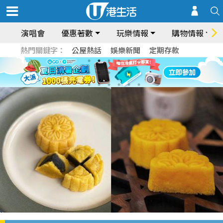
演唱會
優惠著數
玩樂情報
購物情報
熱門關鍵字：
公屋熱話
娛樂新聞
定期存款