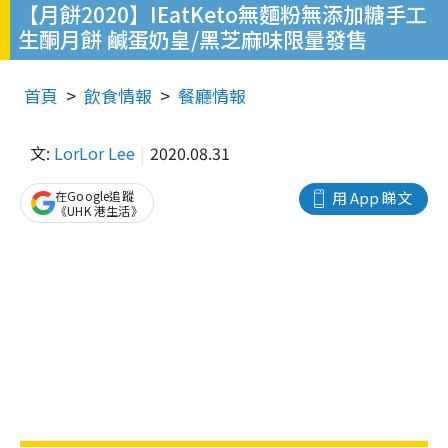
【月餅2020】IEatKeto無麵粉無添加糖手工
生酮月餅 鹹蛋奶皇/黑芝麻味限量發售
首頁
飲食情報
餐廳情報
文:
LorLor Lee
2020.08.31
在Google追蹤
用 App 睇文
《UHK 港生活》