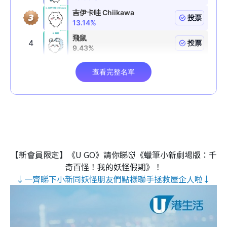
【新會員限定】《U GO》請你睇👹《蠟筆小新劇場版：千
奇百怪！我的妖怪假期》！
↓一齊睇下小新同妖怪朋友們點樣聯手拯救屋企人啦↓