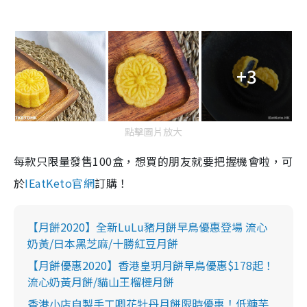
+3
點擊圖片放大
每款只限量發售100盒，想買的朋友就要把握機會啦，可
於
IEatKeto官網
訂購！
【月餅2020】全新LuLu豬月餅早鳥優惠登場 流心
奶黃/日本黑芝麻/十勝紅豆月餅
【月餅優惠2020】香港皇玥月餅早鳥優惠$178起！
流心奶黃月餅/貓山王榴槤月餅
香港小店自製手工唧花牡丹月餅限時優惠！低糖芋