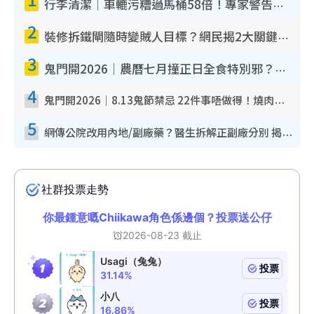
行李清潔｜車轆污糟過馬桶58倍！專家警告忌用酒精抹 教1招免污手除菌
2
裝修拆鐵閘隨時變賊人目標？網民揭2大關鍵用途：裝新式等於白裝？附新舊鐵閘分別
3
鬼門開2026｜農曆七月撞正日全食特別邪？專家警告切忌做一事！揭4大禁忌+2招保平安
4
鬼門開2026｜8.13鬼節禁忌 22件事唔做得！燒肉、刺身要少食？半夜勿吹口哨/打呢個電話
5
網傳公院改用內地/副廠藥？醫生拆解正副廠分別 揭4類人換藥隨時出事