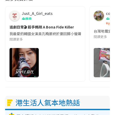
Just_A_Girl_eats
co c
娛樂
吹
台灣
追劇日常🎬 殺手媽咪 A Bona Fide Killer
台灣地鐵宣
我最愛的韓國女演員孔曉振終於要回歸小螢幕啦!這次的劇本改編自同名
閱讀更多
閱讀更多
港生活人氣本地熱話
1