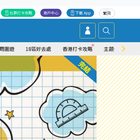
社群打卡攻略
商戶中心
下載 App
繁
简
周圍遊
18區好去處
香港打卡攻略
主題特集