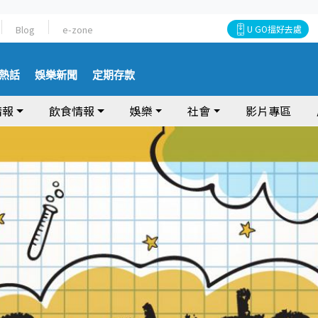
Blog
e-zone
U GO搵好去處
熱話
娛樂新聞
定期存款
情報
飲食情報
娛樂
社會
影片專區