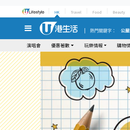
HK
Travel
Food
Beauty
熱門關鍵字：
公屋
演唱會
優惠著數
玩樂情報
購物