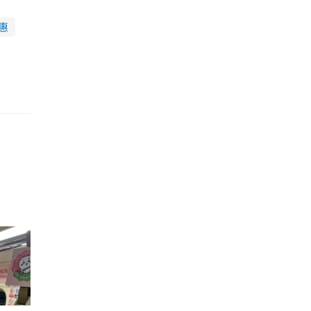
惠
的職員,但其實暗地裡是負責處決逃過法網罪犯的阻擊手｡ 劇情從柳寶娜結束