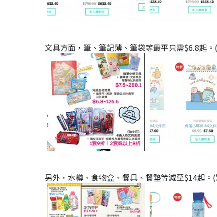
文具方面，筆、筆記薄、筆袋等最平只需$6.8起。
另外，水樽、食物盒、餐具、餐墊等減至$14起。(