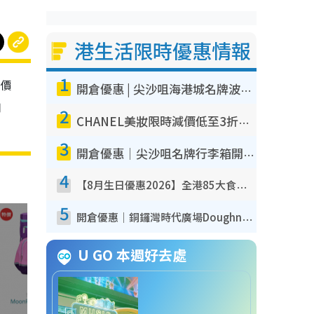
港生活限時優惠情報
1
惠價
開倉優惠 | 尖沙咀海港城名牌波鞋開倉低至1折！On鞋$899起／Joy&Peace鞋履$98起
用
2
CHANEL美妝限時減價低至3折！人氣粉底/唇膏/精華液低至$275！COCO香水都有平
3
開倉優惠｜尖沙咀名牌行李箱開倉低至4折！一連5日 American Tourister/ace./Hallmark $200起！
4
【8月生日優惠2026】全港85大食買玩著數攻略 自助餐/火鍋放題同行免費＋誠品/DONKI送現金券
5
開倉優惠｜銅鑼灣時代廣場Doughnut/Campo Marzio開倉低至1折！背囊、書包、手袋劈價$200起
U GO 本週好去處