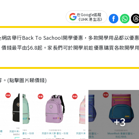
在Google追蹤
《UHK 港生活》
及網店舉行Back To Sachool開學優惠，多款開學用品都以優
價錢最平由$6.8起。家長們可於開學前趁優惠購買各款開學
。(點擊圖片睇價錢)
+3