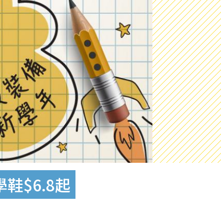
鞋$6.8起