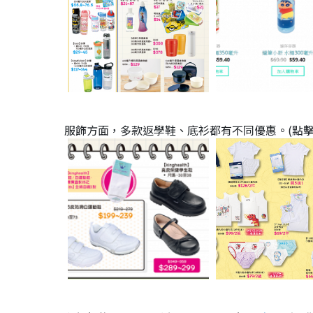
服飾方面，多款返學鞋、底衫都有不同優惠。(點擊