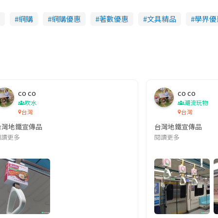
網購
網購優惠
著數優惠
文具精品
學界優
co co
co co
吹水
潮流玩物
台灣
台灣
台灣地鐵宣傳品
台灣地鐵宣傳品
本改編自同名網絡漫畫,故事主軸圍繞女主角柳寶娜 —— 表面上是一間公司
閱讀更多
閱讀更多