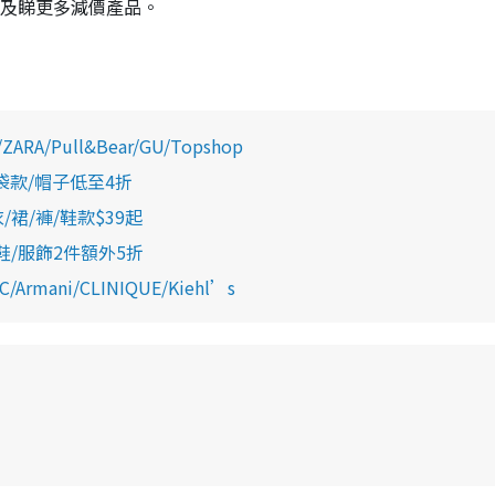
及睇更多減價產品。
/Pull&Bear/GU/Topshop
袋款/帽子低至4折
/裙/褲/鞋款$39起
鞋/服飾2件額外5折
ani/CLINIQUE/Kiehl’s