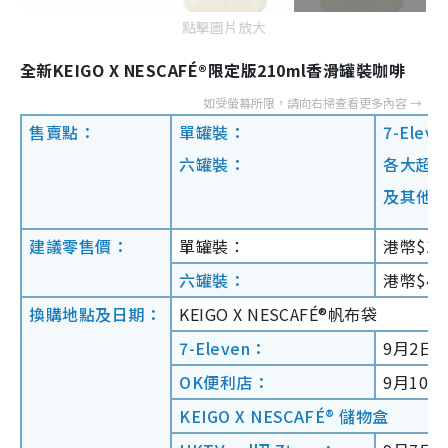
點擊圖片放大
全新KEIGO X NESCAFÉ®限定版210ml香滑罐裝咖啡
售賣點：
單罐裝：
7-Ele
六罐裝：
各大超市、
及其他
建議零售價：
單罐裝：
港幣$12.
六罐裝：
港幣$42.
換購地點及日期：
KEIGO X NESCAFÉ®帆布袋
7-Eleven：
9月2日
OK便利店：
9月10日
KEIGO X NESCAFÉ® 儲物盒