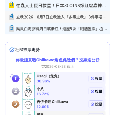
3
怕蟲人士夏日救星！日本3COINS爆紅驅蟲神器$45起 1招「全程免觸碰」輕鬆搞定小強
4
立秋2026｜8月7日立秋進入「多事之秋」 3件事唔做得！專家教6招開運 清枱頭／銀包納氣接好運
5
颱風白海豚料周日襲浙江！經歷5次「眼牆置換」極罕見 成登陸內地最長途颱風