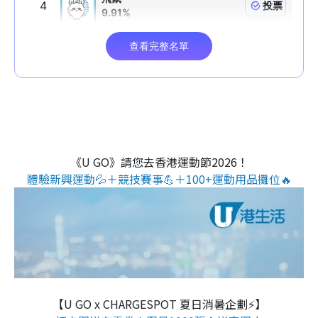
《U GO》請您去香港運動節2026！
體驗新興運動💦＋競技賽事💪＋100+運動用品攤位🔥
【U GO x CHARGESPOT 夏日消暑企劃⚡】