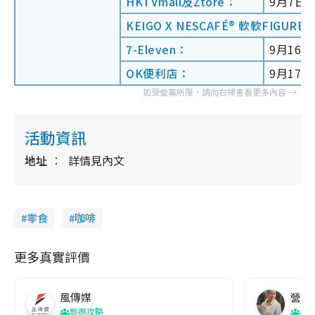
HKTVmall及Ztore：
9月7日
KEIGO X NESCAFÉ® 軟軟FIGURE
7-Eleven：
9月16日
OK便利店：
9月17日
活動資訊
地址
詳情見內文
零食
咖啡
更多真實評價
風傳媒
營養教
旅遊攻略
生