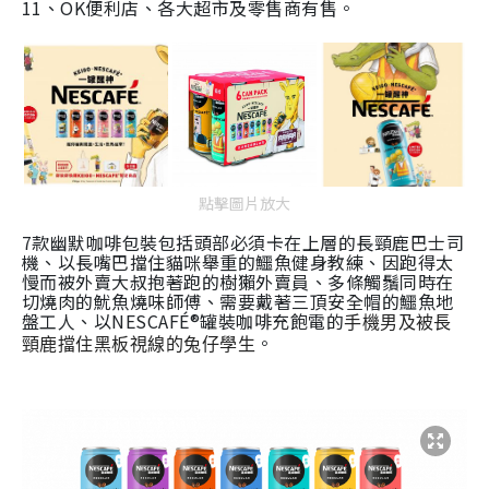
11、OK便利店、各大超市及零售商有售。
點擊圖片放大
7
款幽默咖啡包裝包括頭部必須卡在上層的長頸鹿巴士司
機、以長嘴巴擋住貓咪舉重的鱷魚健身教練、因跑得太
慢而被外賣大叔抱著跑的樹獺外賣員、多條觸鬚同時在
切燒肉
的
魷魚燒味師傅
、需要戴著三頂安全帽的鱷魚地
盤工人、以
NESCAFÉ®
罐裝咖啡充飽電的
手機男及被長
。
頸鹿擋住黑板視線的兔仔學生