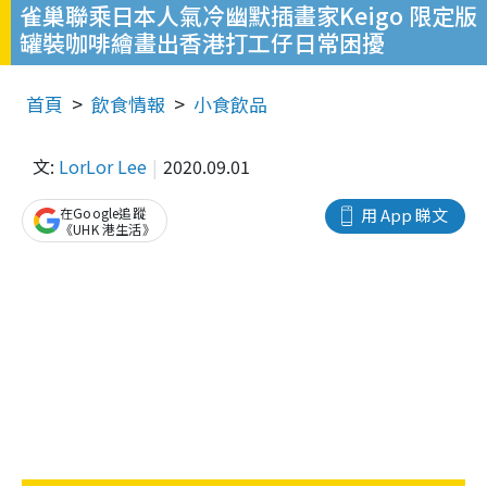
雀巢聯乘日本人氣冷幽默插畫家Keigo 限定版
罐裝咖啡繪畫出香港打工仔日常困擾
首頁
飲食情報
小食飲品
文:
LorLor Lee
2020.09.01
在Google追蹤
用 App 睇文
《UHK 港生活》