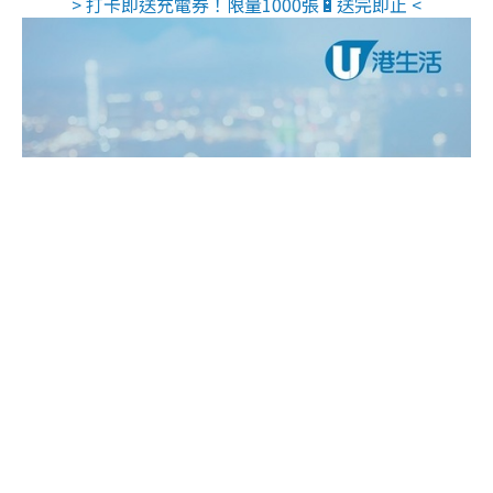
> 打卡即送充電券！限量1000張🔋送完即止 <