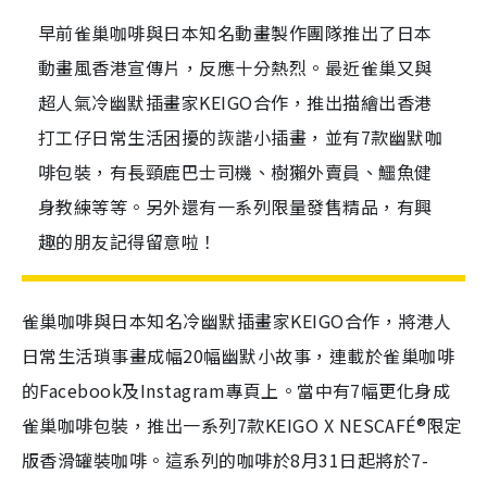
早前雀巢咖啡與日本知名動畫製作團隊推出了日本
動畫風香港宣傳片，反應十分熱烈。最近雀巢又與
超人氣冷幽默插畫家KEIGO合作，推出描繪出香港
打工仔日常生活困擾的詼諧小插畫，並有7款幽默咖
啡包裝，有長頸鹿巴士司機、樹獺外賣員、鱷魚健
身教練等等。另外還有一系列限量發售精品，有興
趣的朋友記得留意啦！
雀巢咖啡與日本知名冷幽默插畫家KEIGO合作，將港人
日常生活瑣事畫成幅20幅幽默小故事，連載於雀巢咖啡
的Facebook及Instagram專頁上。當中有7幅更化身成
雀巢咖啡包裝，推出一系列
7
款
KEIGO X NESCAFÉ®
限定
版香滑罐裝咖啡。
這系列的咖啡於8月31日起將於7-