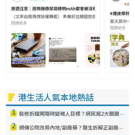
香港
旅遊注意｜搭飛機帶尿袋標明mAh都會被沒收😱出發前切記檢查「1
#連皮帶籽都
（文章由風傳媒授權轉載） 準備前往韓國旅遊的民眾，近期要特別留
夏天其中一種時
閱讀更多
閱讀更多
港生活人氣本地熱話
1
裝修拆鐵閘隨時變賊人目標？網民揭2大關鍵用途：裝新式等於白裝？附新舊鐵閘分別
2
網傳公院改用內地/副廠藥？醫生拆解正副廠分別 揭4類人換藥隨時出事