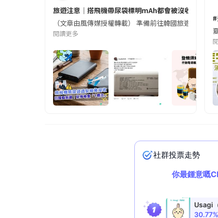
旅遊注意｜搭飛機帶尿袋標明mAh都會被沒收😱出發前
（文章由風傳媒授權轉載） 準備前往韓國旅遊的民眾，
夏
閱讀更多