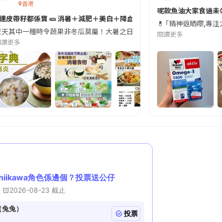
香港
切記檢查「1標示」🚨
呢款魚油大家食過未
#連皮帶籽都係寶 🥒 消暑＋減肥＋美白＋降血脂
近期要特別留意隨身行李中的行動電源。一名旅客日前在機場安檢時，明明攜
💊 ｢精神返晒嚟,專
天其中一種時令蔬果非冬瓜莫屬！大暑之日，點都要飲碗冬瓜湯消暑解渴！除了解暑，冬瓜仲有
閱讀更多
閱讀更多