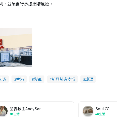
則，並須自行承擔網購風險。
肺炎
香港
彩虹
新冠肺炎疫情
護理
營養教主AndySan
Soul CC
生活
生活