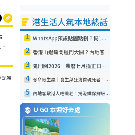
港生活人氣本地熱話
1
當
WhatsApp預設貼圖點刪？揭1招「反向操作」還原簡潔介面 附3步實測教學
址、
2
香港山邊鐵閘邊門大開？內地客困惑意義何在！網民神回覆：呢種叫法理性防禦
3
鬼門開2026｜農曆七月撞正日全食特別邪？專家警告切忌做一事！揭4大禁忌+2招保平安
4
登記獲
奪命寄生蟲｜食生菜狂瀉首現死者！疫潮惡化錄1.8萬宗病例 揭洗菜3大謬誤
5
內地客歎港人唔識老！揭港鐵保鮮級冷氣 港人求放過：咪投訴
U GO 本週好去處