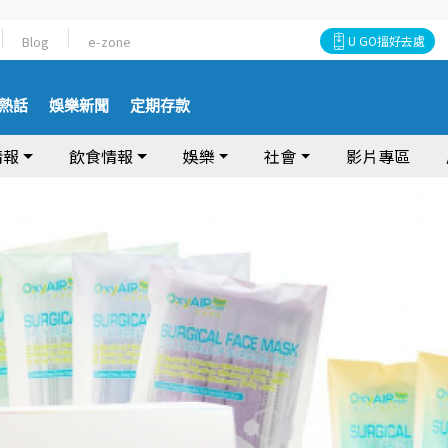
Blog
e-zone
U GO搵好去處
熱話
娛樂新聞
定期存款
情報
飲食情報
娛樂
社會
影片專區