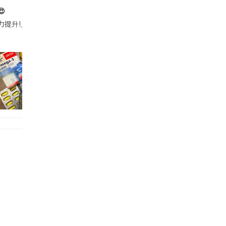

帶的行動電源機身已標示「10000mAh」，卻仍被要求當場丟棄，讓他
注力提升!｣ 長時間對住電腦､剪片寫稿,成日覺得眼睛乾澀､腦袋好似｢斷線｣｡試咗
好多鮮為人知嘅好處：減肥、消水腫、降血脂、美白養顏👇 冬瓜5大功效✨ 1️⃣ 利尿