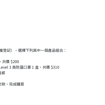
重複登記），選擇下列其中一個產品組合：
，共價 $200
Level 3 高防䕶口罩 1 盒，共價 $310
電郵
以前付款，完成購買