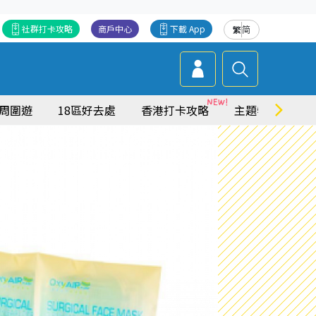
社群打卡攻略
商戶中心
下載 App
繁
简
周圍遊
18區好去處
香港打卡攻略
主題特集